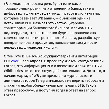
«В рамках партнерства речь будет идти как о
традиционных розничных отделениях банка, так и о
цифровых и финтех-решениях для работы с клиентами,
которые развивает WB Банк», — объяснил один из
источников РБК, называя это частью цифровой
трансформации банковского бизнеса. В самом ВТБ
подтвердили, что партнерство будет направлено «на
совместное развитие розничного бизнеса, разработку и
внедрение новых продуктов, повышение доступности
передовых финансовых услуг».
О том, что ВТБ и RWB обсуждают варианты интеграции,
РБК
сообщал
9 апреля. В пресс-службе RWB тогда заявили
Forbes, что информация РБК о возможном альянсе ВТБ и
Wildberries не соответствует действительности. До этого, в
начале марта, в RWB уже призывали журналистов и
администраторов Telegram-каналов не верить «вбросам и
слухам» о якобы объединении компании с ВТБ. Такой
ответ пресс-службы поступил тогда в ответ на запрос
Forbes.