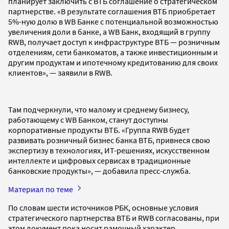
планирует заключить с ВТБ соглашение о стратегическом
партнерстве. «В результате соглашения ВТБ приобретает
5%-ную долю в WB Банке с потенциальной возможностью
увеличения доли в банке, а WB Банк, входящий в группу
RWB, получает доступ к инфраструктуре ВТБ — розничным
отделениям, сети банкоматов, а также инвестиционным и
другим продуктам и ипотечному кредитованию для своих
клиентов», — заявили в RWB.
Там подчеркнули, что малому и среднему бизнесу,
работающему с WB Банком, станут доступны
корпоративные продукты ВТБ. «Группа RWB будет
развивать розничный бизнес банка ВТБ, привнеся свою
экспертизу в технологиях, ИТ-решениях, искусственном
интеллекте и цифровых сервисах в традиционные
банковские продукты», — добавила пресс-служба.
Материал по теме
По словам шести источников РБК, основные условия
стратегического партнерства ВТБ и RWB согласованы, при
этом документ пока носит рамочный характер.