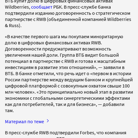
ВТБ купит долю в цифровых финансовых активах
Wildberries,
сообщает
РБК. В пресс-службе банка
подтвердили изданию договоренность о стратегическом
партнерстве с RWB (объединенной компанией Wildberries
& Russ).
«В качестве первого шага мы покупаем миноритарную
долю в цифровых финансовых активах RWB.
Договоренности предусматривают возможность
увеличения нашей доли. Группа ВТБ видит большой
потенциал в партнерстве с RWB и готова к масштабным
инвестициям в развитие этих отношений», — заявили в
ВТБ. В банке отметили, что речь идет о «первом в истории
России партнерстве между ведущим банком и крупнейшей
цифровой платформой с совокупным охватом свыше 100
млн человек». «Это принципиально новый этап в развитии
экономики с глобальными синергетическими эффектами
как для потребителей, так и для бизнеса», — добавили
там.
Материал по теме
В пресс-службе RWB подтвердили Forbes, что компания