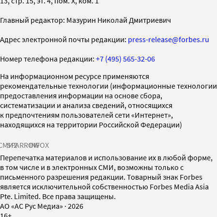
13, стр. 15, эт. 4, пом. X, ком. 1
Главный редактор: Мазурин Николай Дмитриевич
Адрес электронной почты редакции:
press-release@forbes.ru
Номер телефона редакции:
+7 (495) 565-32-06
На информационном ресурсе применяются
рекомендательные технологии (информационные технологии
предоставления информации на основе сбора,
систематизации и анализа сведений, относящихся
к предпочтениям пользователей сети «Интернет»,
находящихся на территории Российской Федерации)
СМИ2
SPARROW
INFOX
Перепечатка материалов и использование их в любой форме,
в том числе и в электронных СМИ, возможны только с
письменного разрешения редакции. Товарный знак Forbes
является исключительной собственностью Forbes Media Asia
Pte. Limited. Все права защищены.
AO «АС Рус Медиа»
·
2026
16+