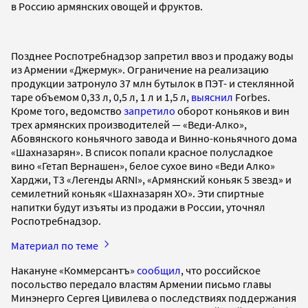
в Россию армянских овощей и фруктов.
Позднее Роспотребнадзор запретил ввоз и продажу воды
из Армении «Джермук». Ограничение на реализацию
продукции затронуло 37 млн бутылок в ПЭТ- и стеклянной
таре объемом 0,33 л, 0,5 л, 1 л и 1,5 л,
выяснил
Forbes.
Кроме того, ведомство
запретило
оборот коньяков и вин
трех армянских производителей — «Веди-Алко»,
Абовянского коньячного завода и Винно-коньячного дома
«Шахназарян». В список попали красное полусладкое
вино «Гетап Вернашен», белое сухое вино «Веди Алко»
Харджи, Т3 «Легенды ARNI», «Армянский коньяк 5 звезд» и
семилетний коньяк «Шахназарян ХО». Эти спиртные
напитки будут изъяты из продажи в России, уточнял
Роспотребнадзор.
Материал по теме
Накануне «Коммерсантъ»
сообщил
, что российское
посольство передало властям Армении письмо главы
Минэнерго Сергея Цивилева о последствиях поддержания