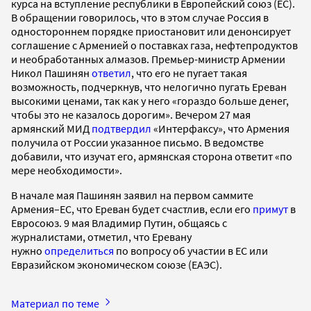
курса на вступление республики в Европейский союз (ЕС).
В обращении говорилось, что в этом случае Россия в
одностороннем порядке приостановит или денонсирует
соглашение с Арменией о поставках газа, нефтепродуктов
и необработанных алмазов. Премьер-министр Армении
Никол Пашинян
ответил
, что его не пугает такая
возможность, подчеркнув, что нелогично пугать Ереван
высокими ценами, так как у него «гораздо больше денег,
чтобы это не казалось дорогим». Вечером 27 мая
армянский МИД
подтвердил
«Интерфаксу», что Армения
получила от России указанное письмо. В ведомстве
добавили, что изучат его, армянская сторона ответит «по
мере необходимости».
В начале мая Пашинян заявил на первом саммите
Армения–ЕС, что Ереван будет счастлив, если его
примут
в
Евросоюз. 9 мая Владимир Путин, общаясь с
журналистами, отметил, что Еревану
нужно
определиться
по вопросу об участии в ЕС или
Евразийском экономическом союзе (ЕАЭС).
Материал по теме