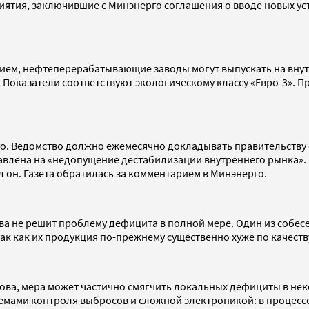
дприятия, заключившие с Минэнерго соглашения о вводе новых 
ением, нефтеперерабатывающие заводы могут выпускать на вну
кг. Показатели соответствуют экологическому классу «Евро-3». 
. Ведомство должно ежемесячно докладывать правительству о
правлена на «недопущение дестабилизации внутреннего рынка»
 он. Газета обратилась за комментарием в Минэнерго.
ива не решит проблему дефицита в полной мере. Один из собес
ак как их продукция по-прежнему существенно хуже по качеств
ова, мера может частично смягчить локальных дефициты в не
емами контроля выбросов и сложной электроникой: в процессе