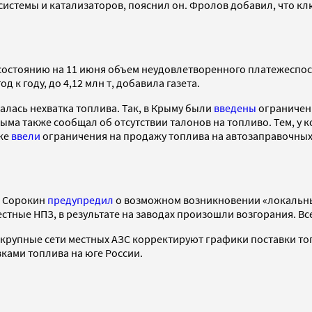
системы и катализаторов, пояснил он. Фролов добавил, что кл
стоянию на 11 июня объем неудовлетворенного платежеспособно
 к году, до 4,12 млн т, добавила газета.
алась нехватка топлива. Так, в Крыму были
введены
ограничени
ма также сообщал об отсутствии талонов на топливо. Тем, у ко
кже
ввели
ограничения на продажу топлива на автозаправочных 
ь Сорокин
предупредил
о возможном возникновении «локальны
местные НПЗ, в результате на заводах произошли возгорания. 
о крупные сети местных АЗС корректируют графики поставки т
вками топлива на юге России.