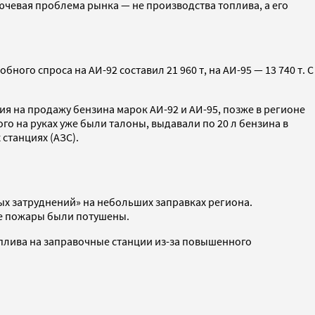
ючевая проблема рынка — не производства топлива, а его
го спроса на АИ-92 составил 21 960 т, на АИ-95 — 13 740 т. С
я на продажу бензина марок АИ-92 и АИ-95, позже в регионе
го на руках уже были талоны, выдавали по 20 л бензина в
станциях (АЗС).
х затруднений» на небольших заправках региона.
Все пожары были потушены.
оплива на заправочные станции из-за повышенного