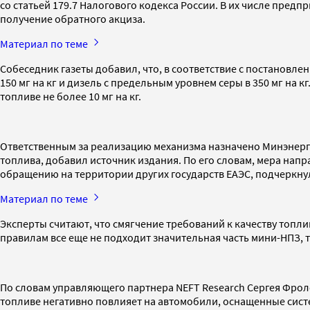
со статьей 179.7 Налогового кодекса России. В их числе пре
получение обратного акциза.
Материал по теме
Собеседник газеты добавил, что, в соответствие с постановл
150 мг на кг и дизель с предельным уровнем серы в 350 мг на 
топливе не более 10 мг на кг.
Ответственным за реализацию механизма назначено Минэнерго
топлива, добавил источник издания. По его словам, мера на
обращению на территории других государств ЕАЭС, подчеркнул
Материал по теме
Эксперты считают, что смягчение требований к качеству топл
правилам все еще не подходит значительная часть мини-НПЗ, т
По словам управляющего партнера NEFT Research Сергея Фрол
топливе негативно повлияет на автомобили, оснащенные сист