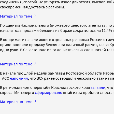
соединения, способные ускорять износ двигателя, выхлопной 
своевременная доставка в регионы.
Материал по теме
По данным Национального биржевого ценового агентства, по со
начала года продажи бензина на бирже сократились на 12,4% год
В конце мая и начале июня в отдельных регионах России отмеч
приостановили продажу бензина за наличный расчет, глава Кры
одни руки. В Севастополе из-за логистических сложностей та
Материал по теме
В начале прошлой недели замглавы Ростовской области Игор
ТАСС
напомнил
, что ВСУ ранее совершили несколько атак на 
В региональном оперштабе Краснодарского края
заявили
, чт
спроса. Минэнерго
сформировало
штаб из-за проблем с поста
Материал по теме