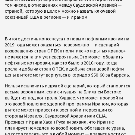
том числе, в отношениях между Саудовской Аравией —
страной, которую в целом можно назвать ключевой
союзницей США в регионе — и Ираном.
В итоге достичь консенсуса по новым нефтяным квотам на
2019 года может оказаться невозможно — и сценарий
возвращения стран ОПЕК к политике «открытых кранов»
не кажется таким уж невероятным. Это может обвалить
нефтяные котировки, как это было в 2016 году, когда
росла и добыча стран ОПЕК, и добыча сланцевой нефти —
цены в итоге могут вернуться в коридор $50-60 за баррель.
Нельзя исключить и другой сценарий, который становится
весьма вероятным, если ситуация на Ближнем Востоке
выйдет из-под контроля. Худшее, что может произойти —
это возобновление ядерной программы Ираном, которая
в итоге может привести к военной интервенции со
стороны Израиля, Саудовской Аравии или США.
Президент Ирана Хасан Рухани заявил, что Иран не
планирует немедленно возобновить обогащение урана,
но готов сделать это в любой момент — в зависимости от