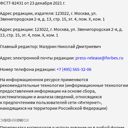
ФС77-82431 от 23 декабря 2021 г.
Адрес редакции, издателя: 123022, г. Москва, ул.
Звенигородская 2-я, д. 13, стр. 15, эт. 4, пом. X, ком. 1
Адрес редакции: 123022, г. Москва, ул. Звенигородская 2-я, д.
13, стр. 15, эт. 4, пом. X, ком. 1
Главный редактор: Мазурин Николай Дмитриевич
Адрес электронной почты редакции:
press-release@forbes.ru
Номер телефона редакции:
+7 (495) 565-32-06
На информационном ресурсе применяются
рекомендательные технологии (информационные технологии
предоставления информации на основе сбора,
систематизации и анализа сведений, относящихся
к предпочтениям пользователей сети «Интернет»,
находящихся на территории Российской Федерации)
СМИ2
SPARROW
INFOX
Перепечатка материалов и использование их в любой форме,