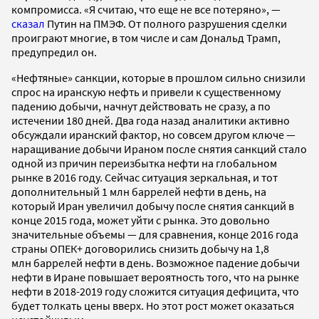
компромисса. «Я считаю, что еще не все потеряно», —
сказал
Путин на ПМЭФ. От полного разрушения сделки
проиграют многие, в том числе и сам Дональд Трамп,
предупредил он.
«Нефтяные» санкции, которые в прошлом сильно снизили
спрос на иранскую нефть и привели к существенному
падению добычи, начнут действовать не сразу, а по
истечении 180 дней. Два года назад аналитики активно
обсуждали иранский фактор, но совсем другом ключе —
наращивание добычи Ираном после снятия санкций стало
одной из причин переизбытка нефти на глобальном
рынке в 2016 году. Сейчас ситуация зеркальная, и тот
дополнительный 1 млн баррелей нефти в день, на
который Иран увеличил добычу после снятия санкций в
конце 2015 года, может уйти с рынка. Это довольно
значительные объемы — для сравнения, конце 2016 года
страны ОПЕК+ договорились снизить добычу на 1,8
млн баррелей нефти в день. Возможное падение добычи
нефти в Иране повышает вероятность того, что на рынке
нефти в 2018-2019 году сложится ситуация дефицита, что
будет толкать цены вверх. Но этот рост может оказаться