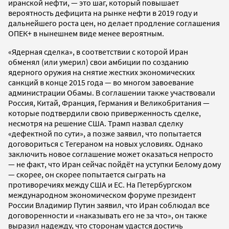
иранской нефти, — это шаг, который повышает
вероятность дефицита на рынке нефти в 2019 году и
дальнейшего роста цен, но делает продление соглашения
ОПЕК+ в нынешнем виде менее вероятным.
«Ядерная сделка», в соответствии с которой Иран
обменял (или умерил) свои амбиции по созданию
ядерного оружия на снятие жестких экономических
санкций в конце 2015 года — во многом завоевание
администрации Обамы. В соглашении также участвовали
Россия, Китай, Франция, Германия и Великобритания —
которые подтвердили свою приверженность сделке,
несмотря на решение США. Трамп назвал сделку
«дефектной по сути», а позже заявил, что попытается
договориться с Тегераном на новых условиях. Однако
заключить новое соглашение может оказаться непросто
— не факт, что Иран сейчас пойдёт на уступки Белому дому
— скорее, он скорее попытается сыграть на
противоречиях между США и ЕС. На Петербургском
международном экономическом форуме президент
России Владимир Путин заявил, что Иран соблюдал все
договоренности и «наказывать его не за что», он также
выразил надежду, что сторонам удастся достичь