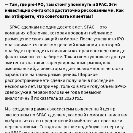
—
Там, где pre-IPO, там стоит упомянуть и SPAC. Эти
инвестиции считаются достаточно рискованными. Как
вы отбираете, что советовать клиентам?
— SPAC-сделкам не один десяток лет. SPAC — это
компания-оболочка, которая проводит публичное
размещение своих акций на бирже. После успешного IPO
она занимается поиском целевой компании, с которой
она будет проводить слияние и которая впоследствии де-
факто заменит ее на бирже. Такая схема упрощает доступ
эмитентов на такие зарегулированные рынки, как
американский, а инвесторам дает возможность неплохо
заработать на таких размещениях. Широкое
распространение эти сделки получили в последние
несколько лет. Например, только в этом году объем SPAC-
сделок уже в первой половине года превысил
аналогичный показатель за 2020 год.
Мы создали в рамках экосистемы выделенный центр
экспертизы по SPAC-сделкам, который помогает клиентам
выбрать из сотен предложений наиболее интересные и
перспективные. Сегодня на рынке подобную экспертизу
по SPAC никто не предоставляет, и мы по праву гордимся