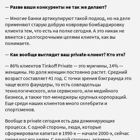
—
Разве ваши конкуренты не так же делают?
— Многие банки артикулируют такой подход, но на деле
применяют старую добрую ковровую бомбардировку
клиента тем, что есть на полке сегодня. А это никак не
вяжется с долгосрочными целями клиента, как вы
понимаете.
—
Как вообще выглядит ваш private-клиент? Кто это?
— 86% клиентов Tinkoff Private — это мужчины, 14% —
женщины. Но доля женщин постоянно растет. Средний
возраст составляет 41 год. С точки зрения бэкграунда это
чаще всего фаундеры, то есть совладельцы
технологического, или сервисного, или медийного
бизнеса, а также топ-менеджеры крупных корпораций.
Еще среди наших клиентов много селебрити и
спортсменов.
Вообще в private сегодня есть два доминирующих
процесса. С одной стороны, люди, которые
сформировали капитал в 1990-х — начале 2000-х, сейчас
передают его детям. С другой стороны, активно