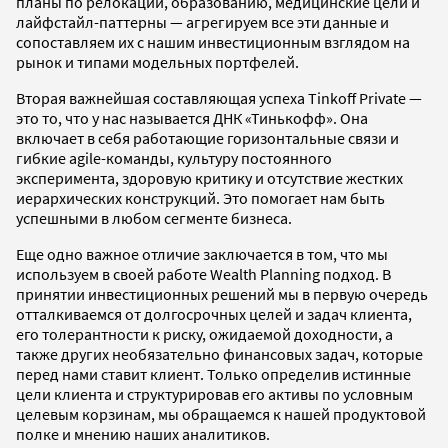
планы по релокации, образованию, медицинские цели и
лайфстайл-паттерны — агрегируем все эти данные и
сопоставляем их с нашим инвестиционным взглядом на
рынок и типами модельных портфелей.
Вторая важнейшая составляющая успеха Tinkoff Private —
это то, что у нас называется ДНК «Тинькофф». Она
включает в себя работающие горизонтальные связи и
гибкие agile-команды, культуру постоянного
эксперимента, здоровую критику и отсутствие жестких
иерархических конструкций. Это помогает нам быть
успешными в любом сегменте бизнеса.
Еще одно важное отличие заключается в том, что мы
используем в своей работе Wealth Planning подход. В
принятии инвестиционных решений мы в первую очередь
отталкиваемся от долгосрочных целей и задач клиента,
его толерантности к риску, ожидаемой доходности, а
также других необязательно финансовых задач, которые
перед нами ставит клиент. Только определив истинные
цели клиента и структурировав его активы по условным
целевым корзинам, мы обращаемся к нашей продуктовой
полке и мнению наших аналитиков.