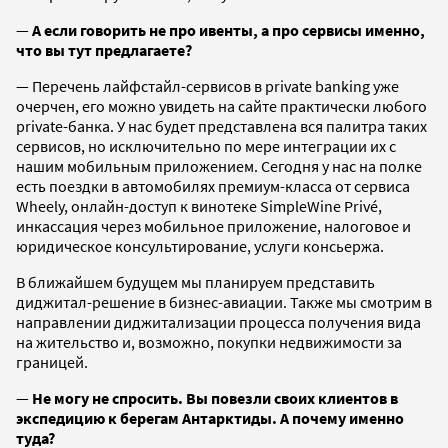
—
А если говорить не про ивенты, а про сервисы именно,
что вы тут предлагаете?
— Перечень лайфстайл-сервисов в private banking уже
очерчен, его можно увидеть на сайте практически любого
private-банка. У нас будет представлена вся палитра таких
сервисов, но исключительно по мере интеграции их с
нашим мобильным приложением. Сегодня у нас на полке
есть поездки в автомобилях премиум-класса от сервиса
Wheely, онлайн-доступ к винотеке SimpleWine Privé,
инкассация через мобильное приложение, налоговое и
юридическое консультирование, услуги консьержа.
В ближайшем будущем мы планируем представить
диджитал-решение в бизнес-авиации. Также мы смотрим в
направлении диджитализации процесса получения вида
на жительство и, возможно, покупки недвижимости за
границей.
—
Не могу не спросить. Вы повезли своих клиентов в
экспедицию к берегам Антарктиды. А почему именно
туда?