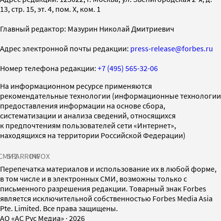
13, стр. 15, эт. 4, пом. X, ком. 1
Главный редактор: Мазурин Николай Дмитриевич
Адрес электронной почты редакции:
press-release@forbes.ru
Номер телефона редакции:
+7 (495) 565-32-06
На информационном ресурсе применяются
рекомендательные технологии (информационные технологии
предоставления информации на основе сбора,
систематизации и анализа сведений, относящихся
к предпочтениям пользователей сети «Интернет»,
находящихся на территории Российской Федерации)
СМИ2
SPARROW
INFOX
Перепечатка материалов и использование их в любой форме,
в том числе и в электронных СМИ, возможны только с
письменного разрешения редакции. Товарный знак Forbes
является исключительной собственностью Forbes Media Asia
Pte. Limited. Все права защищены.
AO «АС Рус Медиа»
·
2026