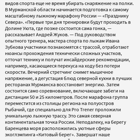
видов спорта еще не время убирать снаряжение на полки.
В Мурманской области начинается подготовка к самому
масштабному лыжному марафону России — «Празднику
Севера». «Первые три дня тренировки будут проходить в
Долине Уюта, где позже состоится сама гонка, —
рассказывает Андрей Жуков. — Под руководством
опытного тренера, мастера спорта по лыжам Ивана
Зубкова участники познакомятся с трассой, отработают
нюансы прохождения технически сложных участков,
отточат технику и получат инсайдерские рекомендации,
например, касающиеся перекуса на ходу без потери
скорости. Вечерний стретчинг снимет мышечное
напряжение, а дегустация блюд северной кухни в лучших
ресторанах Мурманска восстановит энергию. Затем
состоится само соревнование, включающее забеги на
дистанции 50 и 25 километров. После марафона группа
переместится из столицы региона на полуостров
Рыбачий, где специально для Pro Trener проложили
уникальную лыжную трассу. Это самая северная
континентальная точка России. Неподалеку, на берегу
Баренцева моря расположились уютные сферы
экоглэмпинга «Китовый берег». Завершат наше