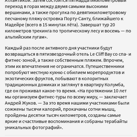
Атлантикой. Затем состоится пятнадцатикилометровый
переход в горах между двумя самыми высокими
вершинами, а также прогулка по девятикилометровому
песчаному пляжу островка Порту-Санту, ближайшего к
Мадейре (всего в 15 минутах лёта). Завершат тур 20
километров трекинга по тропическому лесу и восемь — по
альпийским лугам».
Каждый раз после активного дня участники будут
возвращаться в пятизвездочный отель Le Cliff Bay со спа- и
фитнес-зоной, а также собственным пляжем. Впрочем,
этим их впечатления не ограничатся. Путешественники
попробуют местную кухню с обилием морепродуктов и
экзотических фруктов, побывают в колоритных
традиционных домиках и заглянут в квартиру Колумба,
где он проживал какое-то время. «На протяжении 10 лет
мы организуем фитнес-туры по всему миру, — заключает
Андрей Жуков. — За это время нашими участниками были
сожжены тысячи калорий, прокачаны сотни мышц,
пройдены десятки тысяч километров, созданы самые
яркие и счастливые воспоминания и собраны терабайты
уникальных фотографий».