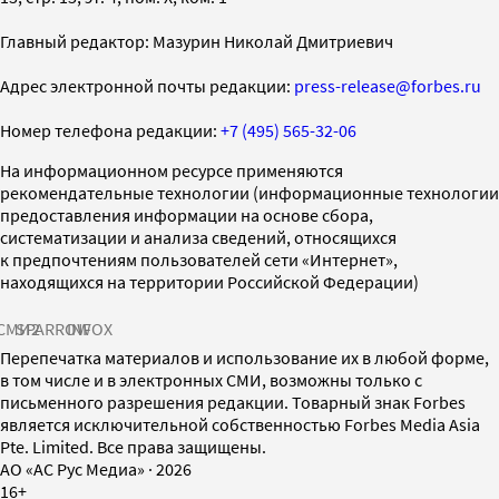
Главный редактор: Мазурин Николай Дмитриевич
Адрес электронной почты редакции:
press-release@forbes.ru
Номер телефона редакции:
+7 (495) 565-32-06
На информационном ресурсе применяются
рекомендательные технологии (информационные технологии
предоставления информации на основе сбора,
систематизации и анализа сведений, относящихся
к предпочтениям пользователей сети «Интернет»,
находящихся на территории Российской Федерации)
СМИ2
SPARROW
INFOX
Перепечатка материалов и использование их в любой форме,
в том числе и в электронных СМИ, возможны только с
письменного разрешения редакции. Товарный знак Forbes
является исключительной собственностью Forbes Media Asia
Pte. Limited. Все права защищены.
AO «АС Рус Медиа»
·
2026
16+