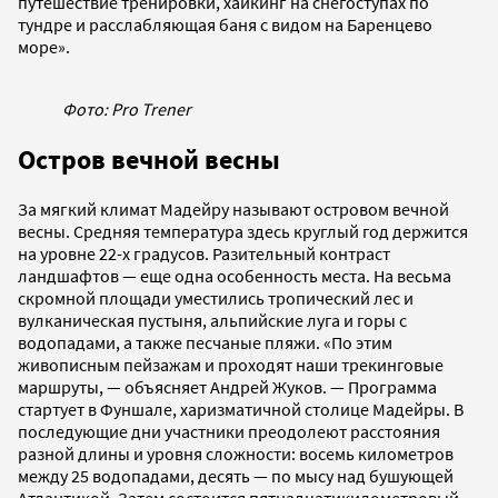
путешествие тренировки, хайкинг на снегоступах по
тундре и расслабляющая баня с видом на Баренцево
море».
Фото: Pro Trener
Остров вечной весны
За мягкий климат Мадейру называют островом вечной
весны. Средняя температура здесь круглый год держится
на уровне 22-х градусов. Разительный контраст
ландшафтов — еще одна особенность места. На весьма
скромной площади уместились тропический лес и
вулканическая пустыня, альпийские луга и горы с
водопадами, а также песчаные пляжи. «По этим
живописным пейзажам и проходят наши трекинговые
маршруты, — объясняет Андрей Жуков. — Программа
стартует в Фуншале, харизматичной столице Мадейры. В
последующие дни участники преодолеют расстояния
разной длины и уровня сложности: восемь километров
между 25 водопадами, десять — по мысу над бушующей