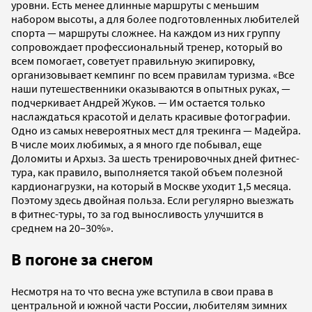
уровни. Есть менее длинные маршруты с меньшим
набором высоты, а для более подготовленных любителей
спорта — маршруты сложнее. На каждом из них группу
сопровождает профессиональный тренер, который во
всем помогает, советует правильную экипировку,
организовывает кемпинг по всем правилам туризма. «Все
наши путешественники оказываются в опытных руках, —
подчеркивает Андрей Жуков. — Им остается только
наслаждаться красотой и делать красивые фотографии.
Одно из самых невероятных мест для трекинга — Мадейра.
В числе моих любимых, а я много где побывал, еще
Доломиты и Архыз. За шесть тренировочных дней фитнес-
тура, как правило, выполняется такой объем полезной
кардионагрузки, на который в Москве уходит 1,5 месяца.
Поэтому здесь двойная польза. Если регулярно выезжать
в фитнес-туры, то за год выносливость улучшится в
среднем на 20–30%».
В погоне за снегом
Несмотря на то что весна уже вступила в свои права в
центральной и южной части России, любителям зимних