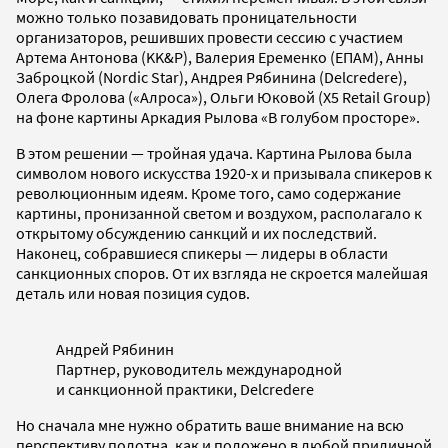
можно только позавидовать проницательности
организаторов, решивших провести сессию с участием
Артема Антонова (KK&P), Валерия Еременко (ЕПАМ), Анны
Заброцкой (Nordic Star), Андрея Рябинина (Delcredere),
Олега Фролова («Алроса»), Ольги Юковой (X5 Retail Group)
на фоне картины Аркадия Рылова «В голубом просторе».
В этом решении — тройная удача. Картина Рылова была
символом нового искусства 1920-х и призывала спикеров к
революционным идеям. Кроме того, само содержание
картины, пронизанной светом и воздухом, располагало к
открытому обсуждению санкций и их последствий.
Наконец, собравшиеся спикеры — лидеры в области
санкционных споров. От их взгляда не скроется малейшая
деталь или новая позиция судов.
Андрей Рябинин
Партнер, руководитель международной
и санкционной практики, Delcredere
Но сначала мне нужно обратить ваше внимание на всю
перспективу полотна, как и положено в любой приличной