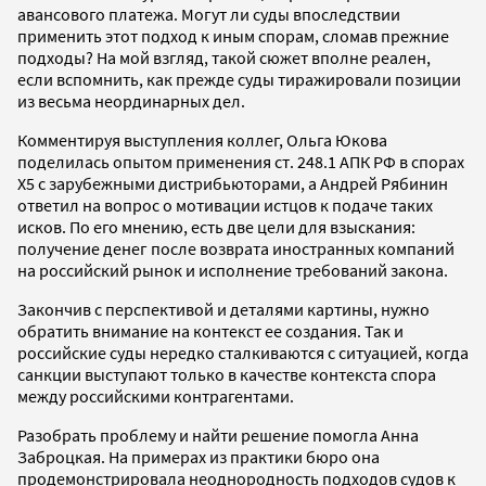
авансового платежа. Могут ли суды впоследствии
применить этот подход к иным спорам, сломав прежние
подходы? На мой взгляд, такой сюжет вполне реален,
если вспомнить, как прежде суды тиражировали позиции
из весьма неординарных дел.
Комментируя выступления коллег, Ольга Юкова
поделилась опытом применения ст. 248.1 АПК РФ в спорах
Х5 с зарубежными дистрибьюторами, а Андрей Рябинин
ответил на вопрос о мотивации истцов к подаче таких
исков. По его мнению, есть две цели для взыскания:
получение денег после возврата иностранных компаний
на российский рынок и исполнение требований закона.
Закончив с перспективой и деталями картины, нужно
обратить внимание на контекст ее создания. Так и
российские суды нередко сталкиваются с ситуацией, когда
санкции выступают только в качестве контекста спора
между российскими контрагентами.
Разобрать проблему и найти решение помогла Анна
Заброцкая. На примерах из практики бюро она
продемонстрировала неоднородность подходов судов к