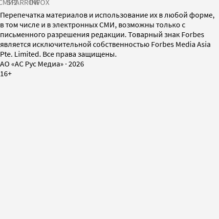
СМИ2
SPARROW
INFOX
Перепечатка материалов и использование их в любой форме,
в том числе и в электронных СМИ, возможны только с
письменного разрешения редакции. Товарный знак Forbes
является исключительной собственностью Forbes Media Asia
Pte. Limited. Все права защищены.
AO «АС Рус Медиа»
·
2026
16+