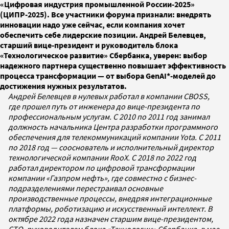
«Цифровая индустрия промышленной России-2025»
(ЦИПР-2025). Все участники форума признали: внедрять
инновации надо уже сейчас, если компания хочет
обеспечить себе лидерские позиции. Андрей Белевцев,
старший вице-президент и руководитель блока
«Технологическое развитие» Сбербанка, уверен: выбор
надежного партнера существенно повышает эффективность
процесса трансформации — от выбора GenAI*-моделей до
достижения нужных результатов.
Андрей Белевцев в нулевых работал в компании CBOSS,
где прошел путь от инженера до вице-президента по
профессиональным услугам. С 2010 по 2011 год занимал
должность начальника Центра разработки программного
обеспечения для телекоммуникаций компании Yota. С 2011
по 2018 год — сооснователь и исполнительный директор
технологической компании RooX. С 2018 по 2022 год
работал директором по цифровой трансформации
компании «Газпром нефть», где совместно с бизнес-
подразделениями перестраивал основные
производственные процессы, внедряя интеграционные
платформы, роботизацию и искусственный интеллект. В
октябре 2022 года назначен старшим вице-президентом,
CTO, руководителем блока «Технологии» Сбербанка, в мае