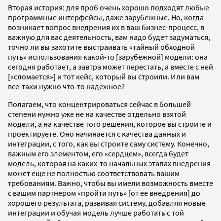
Вторая история: для проб очень хорошо подходят любые
программные интерфейсы, даже зарубежные. Но, когда
возникает вопрос внедрения их в ваш бизнес-процесс, в
важную для вас деятельность, вам надо будет задуматься,
точно ли вы захотите выстраивать «тайный обходной
путь» использования какой-то [зарубежной] модели: она
сегодня работает, а завтра может перестать, а вместе с ней
[«сломается»] и тот кейс, который вы строили. Или вам
все-таки нужно что-то надежное?
Полагаем, что концентрироваться сейчас в большей
степени нужно уже не на качестве отдельно взятой
модели, а на качестве того решения, которое вы строите и
проектируете. Оно начинается с качества данных и
интеграции, с того, как вы строите саму систему. Конечно,
важным его элементом, его «сердцем», всегда будет
модель, которая на каких-то начальных этапах внедрения
может еще не полностью соответствовать вашим
требованиям. Важно, чтобы вы имели возможность вместе
с вашим партнером «пройти путь» [от ее внедрения] до
хорошего результата, развивая систему, добавляя новые
интеграции и обучая модель лучше работать с той