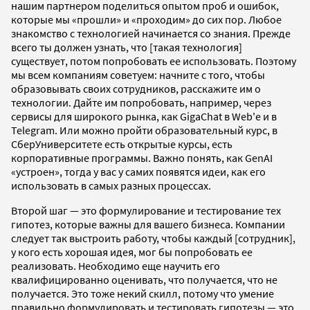
нашим партнером поделиться опытом проб и ошибок,
которые мы «прошли» и «проходим» до сих пор. Любое
знакомство с технологией начинается со знания. Прежде
всего ты должен узнать, что [такая технология]
существует, потом попробовать ее использовать. Поэтому
мы всем компаниям советуем: начните с того, чтобы
образовывать своих сотрудников, расскажите им о
технологии. Дайте им попробовать, например, через
сервисы для широкого рынка, как GigaChat в Web'е и в
Telegram. Или можно пройти образовательный курс, в
СберУниверситете есть открытые курсы, есть
корпоративные программы. Важно понять, как GenAI
«устроен», тогда у вас у самих появятся идеи, как его
использовать в самых разных процессах.
Второй шаг — это формулирование и тестирование тех
гипотез, которые важны для вашего бизнеса. Компании
следует так выстроить работу, чтобы каждый [сотрудник],
у кого есть хорошая идея, мог бы попробовать ее
реализовать. Необходимо еще научить его
квалифицированно оценивать, что получается, что не
получается. Это тоже некий скилл, потому что умение
правильно формулировать и тестировать гипотезы — это