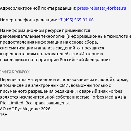
Адрес электронной почты редакции:
press-release@forbes.ru
Номер телефона редакции:
+7 (495) 565-32-06
На информационном ресурсе применяются
рекомендательные технологии (информационные технологии
предоставления информации на основе сбора,
систематизации и анализа сведений, относящихся
к предпочтениям пользователей сети «Интернет»,
находящихся на территории Российской Федерации)
СМИ2
SPARROW
INFOX
Перепечатка материалов и использование их в любой форме,
в том числе и в электронных СМИ, возможны только с
письменного разрешения редакции. Товарный знак Forbes
является исключительной собственностью Forbes Media Asia
Pte. Limited. Все права защищены.
AO «АС Рус Медиа»
·
2026
16+