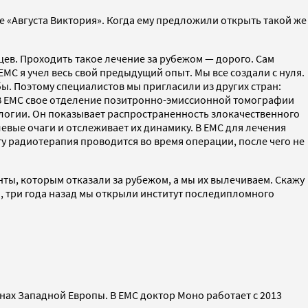
е «Августа Виктория». Когда ему предложили открыть такой же
цев. Проходить такое лечение за рубежом — дорого. Сам
С я учел весь свой предыдущий опыт. Мы все создали с нуля.
ы. Поэтому специалистов мы пригласили из других стран:
 В ЕМС свое отделение позитронно-эмиссионной томографии
логии. Он показывает распространенность злокачественного
вые очаги и отслеживает их динамику. В ЕМС для лечения
у радиотерапия проводится во время операции, после чего не
нты, которым отказали за рубежом, а мы их вылечиваем. Скажу
о, три года назад мы открыли институт последипломного
анах Западной Европы. В ЕМС доктор Моно работает с 2013