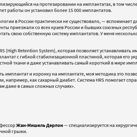
ализирующийся на протезировании на имплантатах, в том числе
ет работы он установил более 15 000 имплантатов.
матологии в России практически не существовало, — вспоминае
нты приезжали со всех краев России и бывших союзных респуб
тать свою собственную систему имплантатов. У меня нескольк
 (High Retention System), которая позволяет устанавливать и
плантат с гибкой стабилизационной пластиной, которая его ук
тной ткани и даже устанавливать самый короткий в мире импла
вить имплантат и коронку на имплантате, моя методика это поз
, например, как сахарный диабет. Система HRS помогает спра
ам даже в самых сложных случаях».
офессор
Жан-Мишель Дерлон
— специализируется на хирургиче
очной грыжи.