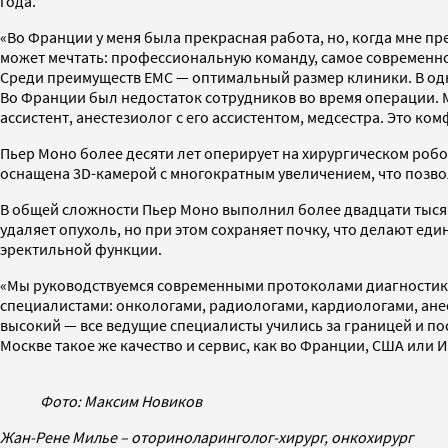
года.
«Во Франции у меня была прекрасная работа, но, когда мне пр
может мечтать: профессиональную команду, самое современно
Среди преимуществ ЕМС — оптимальный размер клиники. В од
Во Франции был недостаток сотрудников во время операции. М
ассистент, анестезиолог с его ассистентом, медсестра. Это ко
Пьер Моно более десяти лет оперирует на хирургическом робот
оснащена 3D-камерой с многократным увеличением, что позв
В общей сложности Пьер Моно выполнил более двадцати тысяч 
удаляет опухоль, но при этом сохраняет почку, что делают е
эректильной функции.
«Мы руководствуемся современными протоколами диагностики
специалистами: онкологами, радиологами, кардиологами, ане
высокий — все ведущие специалисты учились за границей и по
Москве такое же качество и сервис, как во Франции, США или 
Фото: Максим Новиков
Жан-Рене Милье – оториноларинголог-хирург, онкохирург