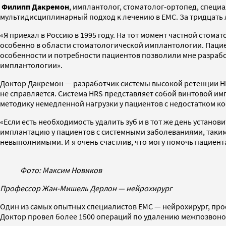
Филипп Дакремон
, имплантолог, стоматолог-ортопед, специ
мультидисциплинарный подход к лечению в ЕМС. За тридцать л
«Я приехал в Россию в 1995 году. На тот момент частной сто
особенно в области стоматологической имплантологии. Пацие
особенности и потребности пациентов позволили мне разрабо
имплантологии».
Доктор Дакремон — разработчик системы высокой ретенции HRS
не справляется. Система HRS представляет собой винтовой им
методику немедленной нагрузки у пациентов с недостатком кос
«Если есть необходимость удалить зуб и в тот же день устано
имплантацию у пациентов с системными заболеваниями, такими
невыполнимыми. И я очень счастлив, что могу помочь пациент
Фото: Максим Новиков
Профессор Жан-Мишель Дерлон — нейрохирург
Один из самых опытных специалистов ЕМС — нейрохирург, пр
Доктор провел более 1500 операций по удалению межпозвон