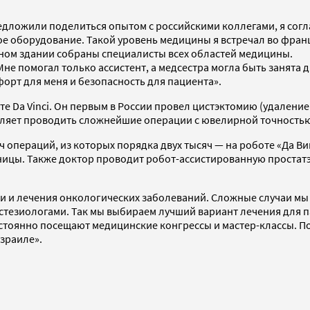
едложили поделиться опытом с российскими коллегами, я согла
е оборудование. Такой уровень медицины я встречал во франц
ном здании собраны специалисты всех областей медицины.
не помогал только ассистент, а медсестра могла быть занята 
мфорт для меня и безопасность для пациента».
е Da Vinci. Он первым в России провел цистэктомию (удаление 
оляет проводить сложнейшие операции с ювелирной точность
операций, из которых порядка двух тысяч — на роботе «Да Ви
диницы. Также доктор проводит робот-ассистированную проста
 и лечения онкологических заболеваний. Сложные случаи мы
стезиологами. Так мы выбираем лучший вариант лечения для 
стоянно посещают медицинские конгрессы и мастер-классы. По
Израиле».