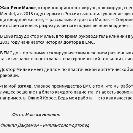
Жан-Рене Милье
, оториноларинголог-хирург, онкохирург, спе
Mendel, а в 2015 году первым в России выполнил удаление щи
щитовидной железе, — рассказывает доктор Милье. — Соврем
не остается вовсе: разрез делается в подмышечной впадине».
В 1998 году доктор Милье, в то время руководитель клиники в
2003 году начинается история доктора в ЕМС.
В ЕМС доктор занимается хирургическим лечением различных 
так и воспалительного характера (хронический тонзиллит, син
Доктор Милье имеет диплом по пластической и эстетической 
раковин.
«На мой взгляд, главное преимущество ЕМС в том, что мы раб
лучшее решение на благо каждого пациента. У нас есть возможн
например, в Южной Корее. Ведь моя работа — это как качеств
Фото: Максим Новиков
Филипп Дакремон – имплантолог-ортопед