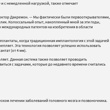
 и с немедленной нагрузкой, также отмечает
т доктор Дакремон. — Мы фактически были первооткрывателями,
лик. Колоссальный опыт, накопленный мной за эти годы,
о международных патентов на изобретения в области
мплантаты, когда традиционная имплантология с этой задачей
репляет. Эта технология позволяет успешно использовать
нтат (от 4 мм).
воляет. Данная система также позволяет проводить
виться с задачами, которые до недавнего времени считались
ском лечении заболеваний головного мозга и позвоночника.