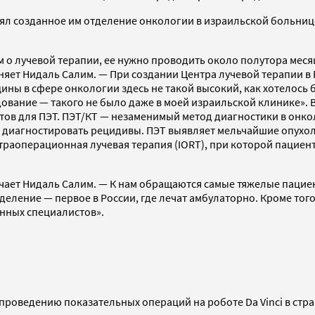
влял созданное им отделение онкологии в израильской больниц
 о лучевой терапии, ее нужно проводить около полутора меся
ет Нидаль Салим. — При создании Центра лучевой терапии в ЕМ
ны в сфере онкологии здесь не такой высокий, как хотелось б
ование — такого не было даже в моей израильской клинике».
ов для ПЭТ. ПЭТ/КТ — незаменимый метод диагностики в онко
 диагностировать рецидивы. ПЭТ выявляет мельчайшие опухоле
раоперационная лучевая терапия (IORT), при которой пациент
тмечает Нидаль Салим. — К нам обращаются самые тяжелые пацие
еление — первое в России, где лечат амбулаторно. Кроме тог
анных специалистов».
о проведению показательных операций на роботе Da Vinci в стр