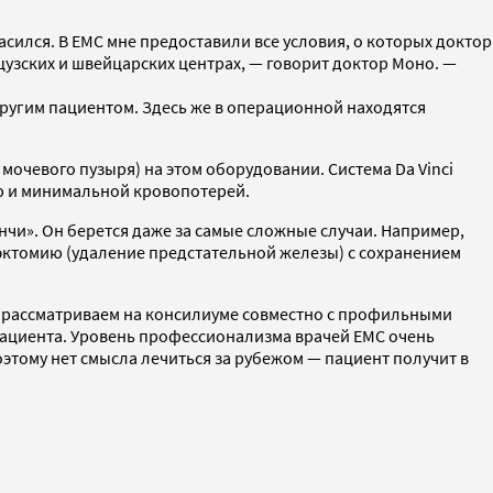
сился. В ЕМС мне предоставили все условия, о которых доктор
узских и швейцарских центрах, — говорит доктор Моно. —
другим пациентом. Здесь же в операционной находятся
мочевого пузыря) на этом оборудовании. Система Da Vinci
ю и минимальной кровопотерей.
нчи». Он берется даже за самые сложные случаи. Например,
тэктомию (удаление предстательной железы) с сохранением
 рассматриваем на консилиуме совместно с профильными
пациента. Уровень профессионализма врачей ЕМС очень
этому нет смысла лечиться за рубежом — пациент получит в