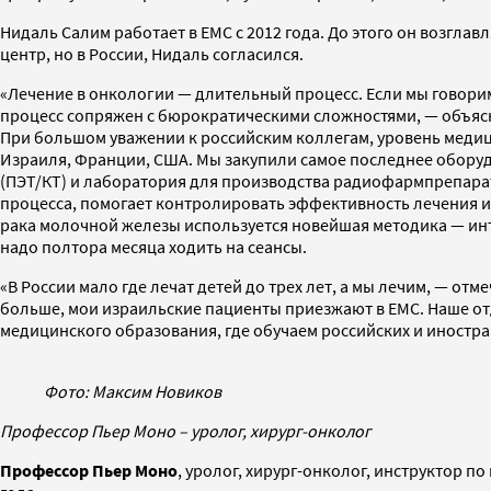
Нидаль Салим работает в ЕМС с 2012 года. До этого он возгла
центр, но в России, Нидаль согласился.
«Лечение в онкологии — длительный процесс. Если мы говорим
процесс сопряжен с бюрократическими сложностями, — объясня
При большом уважении к российским коллегам, уровень медици
Израиля, Франции, США. Мы закупили самое последнее оборуд
(ПЭТ/КТ) и лаборатория для производства радиофармпрепарат
процесса, помогает контролировать эффективность лечения и
рака молочной железы используется новейшая методика — инт
надо полтора месяца ходить на сеансы.
«В России мало где лечат детей до трех лет, а мы лечим, — о
больше, мои израильские пациенты приезжают в ЕМС. Наше отд
медицинского образования, где обучаем российских и иностр
Фото: Максим Новиков
Профессор Пьер Моно – уролог, хирург-онколог
Профессор Пьер Моно
, уролог, хирург-онколог, инструктор п