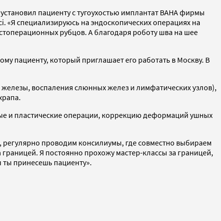
ду установил пациенту с тугоухостью имплантат BAHA фирмы
i. «Я специализируюсь на эндоскопических операциях на
стоперационных рубцов. А благодаря роботу шва на шее
ому пациенту, который приглашает его работать в Москву. В
железы, воспаления слюнных желез и лимфатических узлов),
храпа.
вные и пластические операции, коррекцию деформаций ушных
ий, регулярно проводим консилиумы, где совместно выбираем
а границей. Я постоянно прохожу мастер-классы за границей,
ы ты принесешь пациенту».