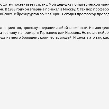
но хотел посетить эту страну. Мой дедушка по материнской лин
н. В 1988 году он впервые приехал в Москву. С тех пор профес
сийских нейрохирургов во Франции. Сегодня профессор прово
ля пациентов, провожу операции любой сложности. Но моя деят
за границу, например, в Германию или Израиль. Но после нейр
ощь намного большему количеству людей. И делать это так, ка