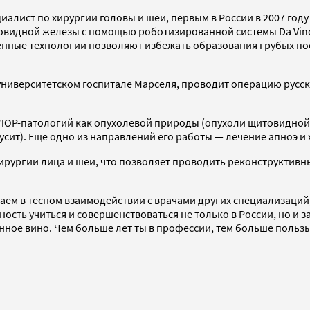
циалист по хирургии головы и шеи, первым в России в 2007 го
товидной железы с помощью роботизированной системы Da Vinc
енные технологии позволяют избежать образования грубых по
 университетском госпитале Марселя, проводит операцию русск
ЛОР-патологий как опухолевой природы (опухоли щитовидной 
усит). Еще одно из направлений его работы — лечение апноэ и 
хирургии лица и шеи, что позволяет проводить реконструкти
отаем в тесном взаимодействии с врачами других специализац
ость учиться и совершенствоваться не только в России, но и з
енное вино. Чем больше лет ты в профессии, тем больше польз