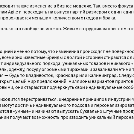
сходит также изменение в бизнес-моделях. Так, вместо фокус
м Agile и переходить на выпуск партий размером с один-един
провождается меньшим количеством отходов и брака.
сколько это вообще возможно. Живым сотрудникам при этом от
ией именно потому, что изменения происходят не поверхност
всемирно известные бренды с долгой историей стираются с ли
т индивидуального подхода, уникальных товаров и никакого 
ль, одежду, посуду огромными тиражами и заваливали этими т
я — будь то Владивосток, Краснодар или Калининград. Следующ
 открыт целый мир предложений: миллионы вариантов принтов н
ковыми, они стараются подчеркнуть свои индивидуальные особ
ходится перестраиваться. Внедрение принципов Индустрии 4.
могут достичь индивидуального подхода и персонализировать
тся в «умные» и начинают выпускать буквально штучные прод
ании получают возможность производить уникальный персона