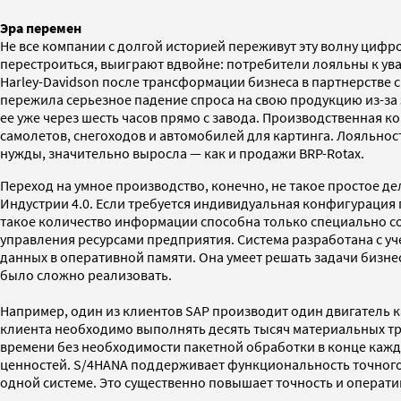
Эра перемен
Не все компании с долгой историей переживут эту волну цифров
перестроиться, выиграют вдвойне: потребители лояльны к ува
Harley-Davidson после трансформации бизнеса в партнерстве с 
пережила серьезное падение спроса на свою продукцию из-за 
ее уже через шесть часов прямо с завода. Производственная
самолетов, снегоходов и автомобилей для картинга. Лояльнос
нужды, значительно выросла — как и продажи BRP-Rotax.
Переход на умное производство, конечно, не такое простое де
Индустрии 4.0. Если требуется индивидуальная конфигурация 
такое количество информации способна только специально соз
управления ресурсами предприятия. Система разработана с у
данных в оперативной памяти. Она умеет решать задачи бизне
было сложно реализовать.
Например, один из клиентов SAP производит один двигатель 
клиента необходимо выполнять десять тысяч материальных т
времени без необходимости пакетной обработки в конце каж
ценностей. S/4HANA поддерживает функциональность точного
одной системе. Это существенно повышает точность и операт