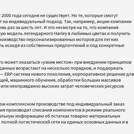
000 года сегодня не существует. Но те, которые смогут
ят на индивидуальный подход. Так, например, акции компании
ь раз за шесть лет. И это несмотря на то, что компания
ую модель легендарного Harley в любимых цветах и получить
 производство персонализированных моторов для легких
ель исходя из собственных предпочтений и под конкретные
это может оказаться «узким местом» при внедрении принципов
 данных возрастают на несколько порядков, и поддержать
A — ERP-система нового поколения, корпоративное решение для
ещей, машинного обучения, обработки больших массивов
й или неоправданно высоких затрат человеческих ресурсов
аком комплексном производстве под индивидуальный заказ
ния производит списания компонентов в режиме реального
туальную информацию об остатках товарно-материальных
полной логистической сети на единых основных данных и в