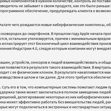
димых компонентов в нужном количестве, контроль их поставки
зводитель не забывает о своем продукте, как это было раньше
 программное обеспечение, предупреждать клиента о возможн
ультате чего рождаются новые киберфизические комплексы, о
 и сковородок до смартфонов. В прошлом году Apple начала пр
ются, остальное утилизируется, причем с минимальным вредом
н иллюстрирует этот бесконечный цикл взаимодействия произв
ения Индустрии 4.0, следуя которым компании могут внедря
ашин, устройств, сенсоров и людей взаимодействовать и общать
ая появляется в результате такого взаимодействия. В виртуа
сходит с ее физическим клоном. В результате накапливается м
водством в целом и так далее. Для этого требуется обеспечит
. Суть его в том, что компьютерные системы помогают людям п
поддержка также может заключаться в полном замещении люде
решений, делегирование некоторых из них киберфизическим си
шина может эффективно работать без вмешательства людей, р
рые могут подключиться в экстренных и нестандартных ситуац