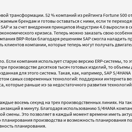
ой трансформации. 52 % компаний из рейтинга Fortune 500 от 2
жаемым брендам и готовы оставаться с ними, если те переход
SAP и за счет внедрения принципов Индустрии 4.0 выросли в сем
экономического кризиса. Теперь можно заказать свою особенн
 компания BRP-Rotax благодаря решениям SAP смогла наладить
ть клиентов компании, которые теперь могут получать двигат
ло. Если компания использует старую версию ERP-системы, то 
при производстве десятков тысяч готовых изделий, то объемы
данная для этого система. Такая, как, например, SAP S/4HAN
четом самых современных технологий: поддержки интернета в
са, которые раньше из-за недостаточного развития технологи
каждые восемь секунд на трех производственных линиях. На т
ранзакций в минуту. Благодаря использованию S/4HANA компа
дой смены. Это позволяет в каждый момент времени иметь ак
 планирования производства и возможность планирования по 
ивность планирования.