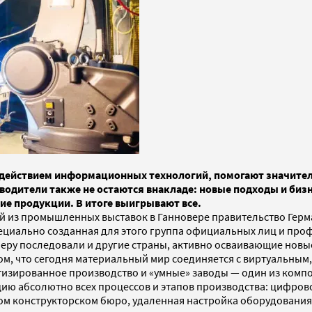
ействием информационных технологий, помогают значительн
водители также не остаются внакладе: новые подходы и биз
ие продукции. В итоге выигрывают все.
дной из промышленных выставок в Ганновере правительство Ге
циально созданная для этого группа официальных лиц и про
ру последовали и другие страны, активно осваивающие новые 
ом, что сегодня материальный мир соединяется с виртуальным
тизированное производство и «умные» заводы — один из комп
ю абсолютно всех процессов и этапов производства: цифрово
м конструкторском бюро, удаленная настройка оборудования н