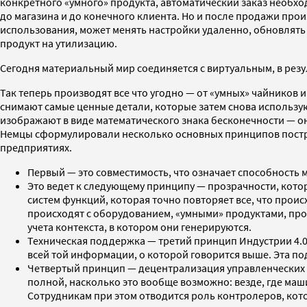
конкретного «умного» продукта, автоматический заказ необхо
до магазина и до конечного клиента. Но и после продажи прои
использования, может менять настройки удаленно, обновлять
продукт на утилизацию.
Cегодня материальный мир соединяется с виртуальным, в рез
Так теперь производят все что угодно — от «умных» чайников
снимают самые ценные детали, которые затем снова использу
изображают в виде математического знака бесконечности — о
Немцы сформулировали несколько основных принципов постро
предприятиях.
Первый — это совместимость, что означает способность м
Это ведет к следующему принципу — прозрачности, котор
систем функций, которая точно повторяет все, что прои
происходят с оборудованием, «умными» продуктами, произ
учета контекста, в котором они генерируются.
Техническая поддержка — третий принцип Индустрии 4.0
всей той информации, о которой говорится выше. Эта 
Четвертый принцип — децентрализация управленческих 
полной, насколько это вообще возможно: везде, где ма
Сотрудникам при этом отводится роль контролеров, кото