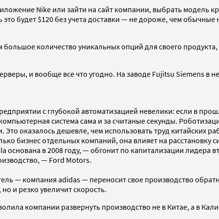
приложение Nike или зайти на сайт компании, выбрать модель 
ть это будет $120 без учета доставки — не дороже, чем обычн
м большое количество уникальных опций для своего продукта
серверы, и вообще все что угодно. На заводе Fujitsu Siemens 
предприятии с глубокой автоматизацией невелики: если в про
 компьютерная система сама и за считаные секунды. Роботиза
. Это оказалось дешевле, чем использовать труд китайских ра
ько бизнес отдельных компаний, она влияет на расстановку си
sla основана в 2008 году, — обгонит по капитализации лидер
изводство, — Ford Motors.
ель — компания adidas — переносит свое производство обратн
но и резко увеличит скорость.
олила компании развернуть производство не в Китае, а в Кал