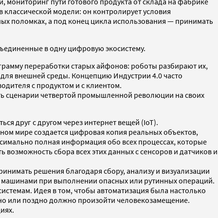
, мониторинг пути готового продукта от склада на фабрике
 в классической модели: он контролирует условия
ых поломках, а под конец цикла использования — принимать
бъединенные в одну цифровую экосистему.
ограмму переработки старых айфонов: роботы разбирают их,
 для внешней среды. Концепцию Индустрии 4.0 часто
одителя с продуктом и с клиентом.
ть сценарии четвертой промышленной революции на своих
ся друг с другом через интернет вещей (IoT).
льном мире создается цифровая копия реальных объектов,
аксимально полная информация обо всех процессах, которые
ь возможность сбора всех этих данных с сенсоров и датчиков и
ринимать решения благодаря сбору, анализу и визуализации
й машинами при выполнении опасных или рутинных операций.
стемам. Идея в том, чтобы автоматизация была настолько
ано или поздно должно произойти человекозамещение.
иях.