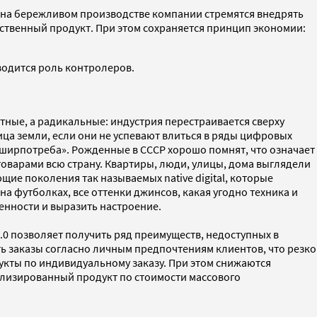
а на бережливом производстве компании стремятся внедрять
ственный продукт. При этом сохраняется принцип экономии:
водится роль контролеров.
ные, а радикальные: индустрия перестраивается сверху
ца земли, если они не успевают влиться в ряды цифровых
«ширпотреба». Рожденные в СССР хорошо помнят, что означает
оварами всю страну. Квартиры, люди, улицы, дома выглядели
ие поколения так называемых native digital, которые
а футболках, все оттенки джинсов, какая угодно техника и
енности и выразить настроение.
0 позволяет получить ряд преимуществ, недоступных в
 заказы согласно личным предпочтениям клиентов, что резко
укты по индивидуальному заказу. При этом снижаются
лизированный продукт по стоимости массового