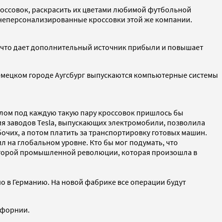
кроссовок, раскрасить их цветами любимой футбольной
ые неперсонализированные кроссовки этой же компании.
, что дает дополнительный источник прибыли и повышает
в немецком городе Аугсбург выпускаются компьютерные системы
шлом под каждую такую пару кроссовок пришлось бы
ция заводов Tesla, выпускающих электромобили, позволила
бочих, а потом платить за транспортировку готовых машин.
л на глобальном уровне. Кто бы мог подумать, что
а второй промышленной революции, которая произошла в
о в Германию. На новой фабрике все операции будут
ифорнии.