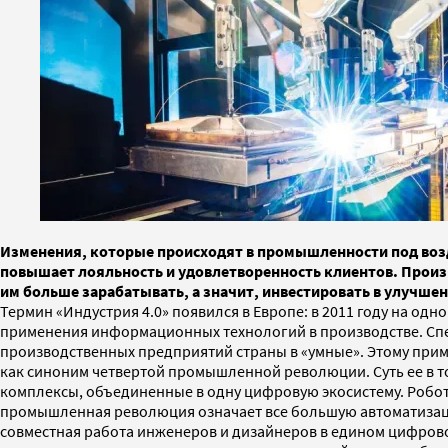
Изменения, которые происходят в промышленности под возд
повышает лояльность и удовлетворенность клиентов. Произ
им больше зарабатывать, а значит, инвестировать в улучшен
Термин «Индустрия 4.0» появился в Европе: в 2011 году на о
применения информационных технологий в производстве. Спе
производственных предприятий страны в «умные». Этому приме
как синоним четвертой промышленной революции. Суть ее в т
комплексы, объединенные в одну цифровую экосистему. Робо
промышленная революция означает все большую автоматизаци
совместная работа инженеров и дизайнеров в едином цифрово