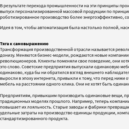
В результате перехода промышленности на эти принципы прои
выпуск персонализированной массовой продукции по принципа
роботизированное производство более энергоэффективно, со
Идея в том, чтобы автоматизация была настолько полной, на
Тяга к самовыражению
Трансформация производственной отрасли называется революц
донизу. Меняются бизнес-модели, рождаются новые компании, 
революционеров. Клиенты поменяли свое поведение, они хотя
это слово. Советские предприятия выпускали одинаковую мебе
одинаково, куда бы ни обратился взгляд внешнего наблюдател
выросли в эпоху интернета, привыкли к тому, что перед ними
мебель на расстоянии одного клика. Они не хотят быть одина
Предприятиям, привыкшим производить одинаковые вещи, при
традиционных моделях прошлого. Например, теперь компании 
повышает их лояльность. Старые заводы и фабрики превращаю
удельные затраты на производство единицы продукции, комп
стандартизированного продукта.