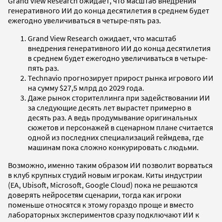
Grand View Research ожидает, что масштаб внедрения
генеративного ИИ до конца десятилетия в среднем будет
ежегодно увеличиваться в четыре-пять раз.
Grand View Research ожидает, что масштаб
внедрения генеративного ИИ до конца десятилетия
в среднем будет ежегодно увеличиваться в четыре-
пять раз.
Technavio прогнозирует прирост рынка игрового ИИ
на сумму $27,5 млрд до 2029 года.
Даже рынок сторителлинга при задействовании ИИ
за следующие десять лет вырастет примерно в
десять раз. А ведь продумывание оригинальных
сюжетов и персонажей в сценарном плане считается
одной из последних специализаций геймдева, где
машинам пока сложно конкурировать с людьми.
Возможно, именно таким образом ИИ позволит ворваться
в клуб крупных студий новым игрокам. Киты индустрии
(EA, Ubisoft, Microsoft, Google Cloud) пока не решаются
доверять нейросетям сценарии, тогда как игроки
поменьше относятся к этому гораздо проще и вместо
лабораторных экспериментов сразу подключают ИИ к