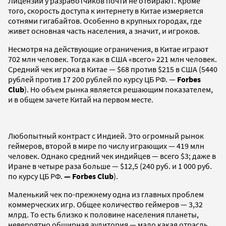
Лицензии у разработчиков почти не отбирают. Кроме
того, скорость доступа к интернету в Китае измеряется
сотнями гигабайтов. Особенно в крупных городах, где
живет основная часть населения, а значит, и игроков.
Несмотря на действующие ограничения, в Китае играют
702 млн человек. Тогда как в США «всего» 221 млн человек.
Средний чек игрока в Китае — $68 против $215 в США (5440
рублей против 17 200 рублей по курсу ЦБ РФ. —
Forbes
Club
). Но объем рынка является решающим показателем,
и в общем зачете Китай на первом месте.
Любопытный контраст с Индией. Это огромный рынок
геймеров, второй в мире по числу играющих — 419 млн
человек. Однако средний чек индийцев — всего $3; даже в
Иране в четыре раза больше — $12,5 (240 руб. и 1 000 руб.
по курсу ЦБ РФ.
— Forbes Club
).
Маленький чек по-прежнему одна из главных проблем
коммерческих игр. Общее количество геймеров — 3,32
млрд. То есть близко к половине населения планеты,
невероятно обширная аудитория — мало какая отрасль