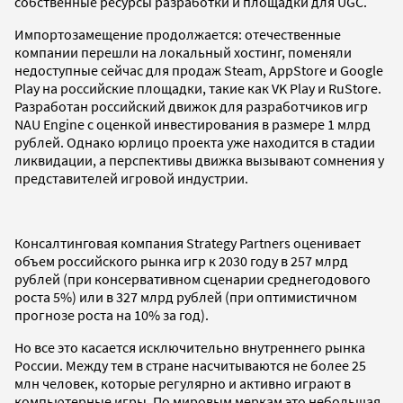
собственные ресурсы разработки и площадки для UGC.
Импортозамещение продолжается: отечественные
компании перешли на локальный хостинг, поменяли
недоступные сейчас для продаж Steam, AppStore и Google
Play на российские площадки, такие как VK Play и RuStore.
Разработан российский движок для разработчиков игр
NAU Engine с оценкой инвестирования в размере 1 млрд
рублей. Однако юрлицо проекта уже находится в стадии
ликвидации, а перспективы движка вызывают сомнения у
представителей игровой индустрии.
Консалтинговая компания Strategy Partners оценивает
объем российского рынка игр к 2030 году в 257 млрд
рублей (при консервативном сценарии среднегодового
роста 5%) или в 327 млрд рублей (при оптимистичном
прогнозе роста на 10% за год).
Но все это касается исключительно внутреннего рынка
России. Между тем в стране насчитываются не более 25
млн человек, которые регулярно и активно играют в
компьютерные игры. По мировым меркам это небольшая