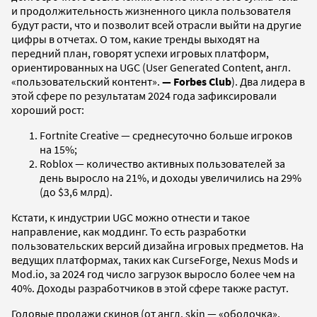
и продолжительность жизненного цикла пользователя
будут расти, что и позволит всей отрасли выйти на другие
цифры в отчетах. О том, какие тренды выходят на
передний план, говорят успехи игровых платформ,
ориентированных на UGC (User Generated Content, англ.
«пользовательский контент».
— Forbes Club
). Два лидера в
этой сфере по результатам 2024 года зафиксировали
хороший рост:
Fortnite Creative — среднесуточно больше игроков
на 15%;
Roblox — количество активных пользователей за
день выросло на 21%, и доходы увеличились на 29%
(до $3,6 млрд).
Кстати, к индустрии UGC можно отнести и такое
направление, как моддинг. То есть разработки
пользовательских версий дизайна игровых предметов. На
ведущих платформах, таких как CurseForge, Nexus Mods и
Mod.io, за 2024 год число загрузок выросло более чем на
40%. Доходы разработчиков в этой сфере также растут.
Годовые продажи скинов (от англ. skin — «оболочка»,