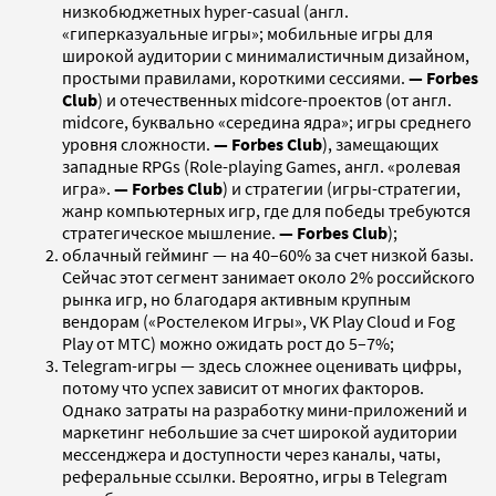
низкобюджетных hyper-casual (англ.
«гиперказуальные игры»; мобильные игры для
широкой аудитории с минималистичным дизайном,
простыми правилами, короткими сессиями.
— Forbes
Club
) и отечественных midcore-проектов (от англ.
midcore, буквально «середина ядра»; игры среднего
уровня сложности.
— Forbes Club
), замещающих
западные RPGs (Role-playing Games, англ. «ролевая
игра».
— Forbes Club
) и стратегии (игры-стратегии,
жанр компьютерных игр, где для победы требуются
стратегическое мышление.
— Forbes Club
);
облачный гейминг — на 40–60% за счет низкой базы.
Сейчас этот сегмент занимает около 2% российского
рынка игр, но благодаря активным крупным
вендорам («Ростелеком Игры», VK Play Cloud и Fog
Play от МТС) можно ожидать рост до 5–7%;
Telegram-игры — здесь сложнее оценивать цифры,
потому что успех зависит от многих факторов.
Однако затраты на разработку мини-приложений и
маркетинг небольшие за счет широкой аудитории
мессенджера и доступности через каналы, чаты,
реферальные ссылки. Вероятно, игры в Telegram