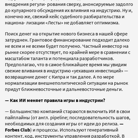
внедрения регули- рования сверху, анонсируемые задолго
до кулуарного обсуждения их влияния на индустрию. Ну и,
конечно же, свежий кейс судебного разбирательства и
национа- лизации «Лесты» не добавляет оптимизма.
Поиск денег на открытие нового бизнеса в нашей сфере
затруднен. Грантовое финансирование подходит далеко
не всем и не всеми будет получено. Частный инвестор на
рынке скорее отсутствует, по крайней мере в сравнении с
масштабом таланта и потенциала разработчиков.
Предполагаю, что в самое ближайшее время мы увидим
свежие вливания в индустрию «уехавших инвестиций» —
возвращение денег с Кипра и так далее. А по мере
нормализации внешнеполитической ситуации на рынок
придут ближневосточные и дальневосточные деньги.
— Как ИИ меняет правила игры в индустрии?
— Большинство компаний стараются включить ИИ в свои
пайплайны (от англ. pipeline; последовательность шагов,
необходимых для создания игры от идеи до релиза.
—
Forbes Club
) и процессы. Используют генеративный
контент, код, инструменты управления разработкой. В