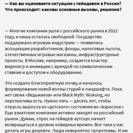
— Как вы оцениваете ситуацию с геймдевом в России?
Что происходит: каковы основные вызовы, решения?
— Многие компании ушли с российского рынка в 2022
году, и ниша осталась свободной. Государство
поддержало игровую индустрию — появились
ассоциации разработчиков, фонды, налоговые льготы,
отечественные игровые магазины, инфраструктурные
проекты. В Москве, например, создается кластер
видеоигр и анимации с арендой по символическим
ставкам и доступом к оборудованию.
Это создало благоприятную почву, и началось
формирование новой волны студий и ландшафта. Пока
нет своих «Ведьмаков» или Black Myth: Wukong, но
перспективы есть. Нужно пять — десять лет, чтобы
отрасль выросла из «детского» состояния во «взрослое».
Еще азиатские компании активно заходят на российский
рынок. Думаю, спрос на геймдев-аутсорс начнет
возвращаться к уровню ковидных времен. Все-таки у нас
делать игры дешевле. Люди невероятно талантливы. И им