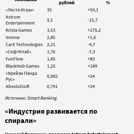
рублей
%
«Леста Игры»
35
+59,1
Astrum
9,1
-15,7
Entertainment
Krista Games
3,53
+275,2
Innova
2,85
+1,6
CarX Technologies
2,21
-4,7
«СофтКлаб»
1,76
-7,3
FunFlow
1,45
+83
BlackHub Games
1,25
+189
«Крейзи Панда
0,992
+24
Рус»
AbsolutSoft
0,791
+24
Источник: Smart Ranking
«Индустрия развивается по
спирали»