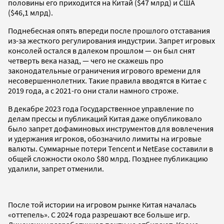
половины его приходится на Китай ($47 млрд) и США
($46,1 млрд).
Поднебесная опять впереди после прошлого отставания
из-за жесткого регулирования индустрии. Запрет игровых
консолей остался в далеком прошлом — он был снят
четверть века назад, — чего не скажешь про
законодательные ограничения игрового времени для
несовершеннолетних. Такие правила вводятся в Китае с
2019 года, а с 2021-го они стали намного строже.
В декабре 2023 года Государственное управление по
делам прессы и публикаций Китая даже опубликовало
было запрет дофаминовых инструментов для вовлечения
и удержания игроков, обозначило лимиты на игровые
валюты. Суммарные потери Tencent и NetEase составили в
общей сложности около $80 млрд. Позднее публикацию
удалили, запрет отменили.
После той истории на игровом рынке Китая началась
«оттепель». С 2024 года разрешают все больше игр.