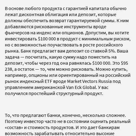
В основе любого продукта с гарантией капитала обычно
лежат дисконтная облигация или депозит, которые
должны обеспечить возврат гарантируемой суммы. К ним
добавляются рискованные инструменты вроде
фьючерсов на индекс или опционов. Допустим, вы хотите
инвестировать $100 000 в продукт с минимальным риском,
но с возможностью поучаствовать в росте российского
рынка. Банк предлагает вам депозит со ставкой 5%. Ваша
задача — посчитать, какую сумму надо поместить на
депозит, чтобы через год она равнялась $100 000. Это $95
238, а остаток — то, чем можно рисковать. Можно купить,
например, опционы или ориентированный на российский
рынок индексный ETF вроде Market Vectors Russia под
управлением американской Van Eck Global. У вас
получился простейший структурный продукт.
То, что предлагают банки, конечно, несколько сложнее.
Поэтому инвестор часто не в состоянии оценить реальный
«состав» и стоимость продуктов. И это дает банкирам
возможность зарабатывать относительно высокие