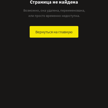
Страница не найдена
Возможно, она удалена, переименована,
или просто временно недоступна.
Вернуться на главную