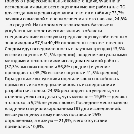
Говоря о профессиональных компетенциях, участники
исследования выше всего оценили умение работать с ПО
для создания и редактирования текстов и таблиц: 73,7%
заявили о высокой степени освоения этого навыка, 24,8%
— о средней. На втором месте оказались базовые и
углубленные теоретические знания в области
специализации: высокую и среднюю оценку собственным
знаниям дали 57,9 и 40,4% опрошенных соответственно.
Следом идут осведомленность о научных трендах (43,6%
высоких оценок и 51,3% средних), владение актуальными
методами и технологиями исследовательской работы
(37,3% высоких оценок и 56,8% средних) и умение
преподавать (45,7% высоких оценок и 41,5% средних).
Гораздо ниже выпускники оценили свою способность
применять и коммерциализировать исследования и
разработки: только 24,6% респондентов уверены, что
отлично умеют это делать, чуть меньше — 19,6% — делают
это плохо, а 5,2% не умеют вовсе. Последнее место заняло
владение специализированным ПО для исследований:
высокую оценку этому навыку поставили 25%
опрошенных, а низкую — 21,9%; в его отсутствии
признались 10,8%.