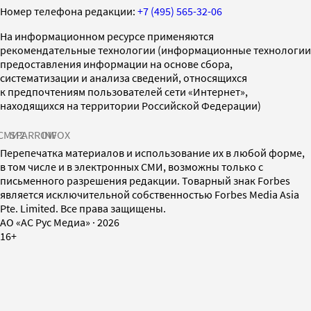
Номер телефона редакции:
+7 (495) 565-32-06
На информационном ресурсе применяются
рекомендательные технологии (информационные технологии
предоставления информации на основе сбора,
систематизации и анализа сведений, относящихся
к предпочтениям пользователей сети «Интернет»,
находящихся на территории Российской Федерации)
СМИ2
SPARROW
INFOX
Перепечатка материалов и использование их в любой форме,
в том числе и в электронных СМИ, возможны только с
письменного разрешения редакции. Товарный знак Forbes
является исключительной собственностью Forbes Media Asia
Pte. Limited. Все права защищены.
AO «АС Рус Медиа»
·
2026
16+