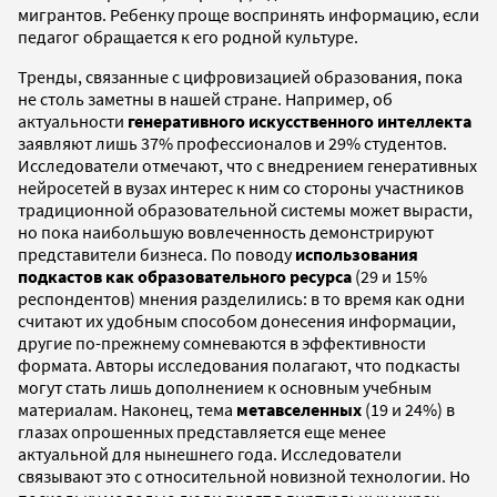
мигрантов. Ребенку проще воспринять информацию, если
педагог обращается к его родной культуре.
Тренды, связанные с цифровизацией образования, пока
не столь заметны в нашей стране. Например, об
актуальности
генеративного искусственного интеллекта
заявляют лишь 37% профессионалов и 29% студентов.
Исследователи отмечают, что с внедрением генеративных
нейросетей в вузах интерес к ним со стороны участников
традиционной образовательной системы может вырасти,
но пока наибольшую вовлеченность демонстрируют
представители бизнеса. По поводу
использования
подкастов как образовательного ресурса
(29 и 15%
респондентов) мнения разделились: в то время как одни
считают их удобным способом донесения информации,
другие по-прежнему сомневаются в эффективности
формата. Авторы исследования полагают, что подкасты
могут стать лишь дополнением к основным учебным
материалам. Наконец, тема
метавселенных
(19 и 24%) в
глазах опрошенных представляется еще менее
актуальной для нынешнего года. Исследователи
связывают это с относительной новизной технологии. Но