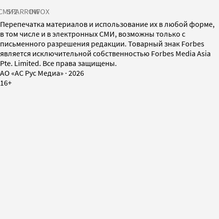
СМИ2
SPARROW
INFOX
Перепечатка материалов и использование их в любой форме,
в том числе и в электронных СМИ, возможны только с
письменного разрешения редакции. Товарный знак Forbes
является исключительной собственностью Forbes Media Asia
Pte. Limited. Все права защищены.
AO «АС Рус Медиа»
·
2026
16+