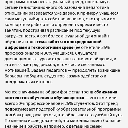
программ это менее актуальный тренд, поскольку в
сегменте дистанционного образования педагогика
отношений развивается уже давно. К примеру, учащиеся
сами могут выбирать себе наставников, с которыми им
комфортнее работать, и определять время и место
занятий, подстраивая расписание под текущую
загруженность. А вот более актуальной для онлайн-
обучения стала
тема заботы в опосредованной
цифровыми технологиями среде
(ее отметили 35%
профессионалов и 36% учащихся). Слушатели
дистанционных курсов отрезаны от живого общения, и
это вызывает ряд рисков, в том числе связанных с
мотивацией. Задача педагогов — преодолеть возникшие
барьеры, побудить студентов к взаимодействию и
поддержать их интерес.
Менее значимым на общем фоне стал тренд
сближения
контекстов обучения и обучающегося
— его отметили
всего 30% профессионалов и 25% студентов. Этот тренд
подразумевает подстройку образовательной программы
под бэкграунд учащегося, что облегчает его учебный путь.
По мнению исследователей, эта методика имеет большое
значение в работе, например, с детьми из семей