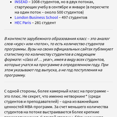
INSEAD
– 1008 студентов, но в двух потоках,
стартующих учебу в сентябре и январе (в пересчете
на один поток – около 500 студентов)
London Business School
– 497 студентов
HEC Paris
– 281 студент
В контексте зарубежного образования класс – это аналог
слов «курс» или «поток», то есть количество студентов
программы. Вузы на своих официальных сайтах публикуют
статистику по количеству студентов в следующем
формате: «class of … year», имея в виду всех студентов,
которые учатся на программе в определенном году. При
этом указывают год выпуска, а не год поступления на
программу.
С одной стороны, более камерный класс на программе –
это плюс. Не секрет, что именно нетворкинг* (среди
студентов и преподавателей) – одна из важнейших
ценностей MBA-программ. За счет меньшего количества
студентов на потоке выстраиваются более крепкие
взаимоотношения. С другой стороны, бОльшее число