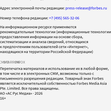
Адрес электронной почты редакции:
press-release@forbes.ru
Номер телефона редакции:
+7 (495) 565-32-06
На информационном ресурсе применяются
рекомендательные технологии (информационные технологии
предоставления информации на основе сбора,
систематизации и анализа сведений, относящихся
к предпочтениям пользователей сети «Интернет»,
находящихся на территории Российской Федерации)
СМИ2
SPARROW
INFOX
Перепечатка материалов и использование их в любой форме,
в том числе и в электронных СМИ, возможны только с
письменного разрешения редакции. Товарный знак Forbes
является исключительной собственностью Forbes Media Asia
Pte. Limited. Все права защищены.
AO «АС Рус Медиа»
·
2026
16+