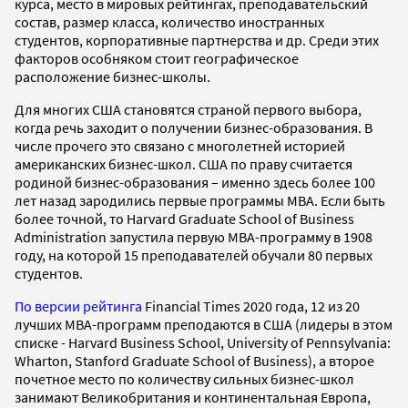
курса, место в мировых рейтингах, преподавательский
состав, размер класса, количество иностранных
студентов, корпоративные партнерства и др. Среди этих
факторов особняком стоит географическое
расположение бизнес-школы.
Для многих США становятся страной первого выбора,
когда речь заходит о получении бизнес-образования. В
числе прочего это связано с многолетней историей
американских бизнес-школ. США по праву считается
родиной бизнес-образования – именно здесь более 100
лет назад зародились первые программы MBA. Если быть
более точной, то Harvard Graduate School of Business
Administration запустила первую MBA-программу в 1908
году, на которой 15 преподавателей обучали 80 первых
студентов.
По версии рейтинга
Financial Times 2020 года, 12 из 20
лучших MBA-программ преподаются в США (лидеры в этом
списке - Harvard Business School, University of Pennsylvania:
Wharton, Stanford Graduate School of Business), а второе
почетное место по количеству сильных бизнес-школ
занимают Великобритания и континентальная Европа,