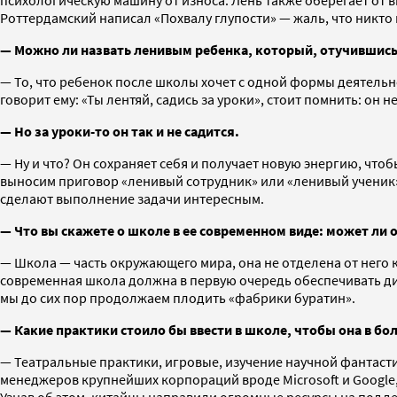
Роттердамский написал «Похвалу глупости» — жаль, что никто 
— Можно ли назвать ленивым ребенка, который, отучившись п
— То, что ребенок после школы хочет с одной формы деятельно
говорит ему: «Ты лентяй, садись за уроки», стоит помнить: он н
— Но за уроки-то он так и не садится.
— Ну и что? Он сохраняет себя и получает новую энергию, чт
выносим приговор «ленивый сотрудник» или «ленивый ученик»,
сделают выполнение задачи интересным.
— Что вы скажете о школе в ее современном виде: может ли 
— Школа — часть окружающего мира, она не отделена от него кр
современная школа должна в первую очередь обеспечивать диа
мы до сих пор продолжаем плодить «фабрики буратин».
— Какие практики стоило бы ввести в школе, чтобы она в бо
— Театральные практики, игровые, изучение научной фантасти
менеджеров крупнейших корпораций вроде Microsoft и Google, 
Узнав об этом, китайцы направили огромные ресурсы на подд