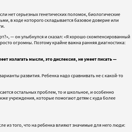
 Если нет серьезных генетических поломок, биологические
ьми, в ходе которого складывается базовое доверие или
ти.
ерт?», — он улыбнулся и сказал: «Я хорошо скомпенсированный
просто огромны. Поэтому крайне важна ранняя диагностика:
ет излагать мысли, это дислексия, не умеет писать —
варианты развития. Ребенка надо сравнивать не с какой-то
асается остальных проблем, то и школьное, и особенно
акже учреждения, которые помогают детям с куда более
е из того, что на ребенка влияют значимые для него люди: