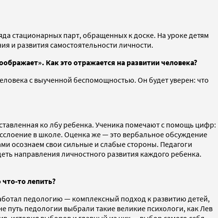
ряда стационарных парт, обращенных к доске. На уроке детям
ния и развития самостоятельности личности.
соображает». Как это отражается на развитии человека?
о человека с выученной беспомощностью. Он будет уверен: что
ставленная ко лбу ребенка. Ученика помечают с помощь цифр:
 расслоение в школе. Оценка же — это вербальное обсуждение
сами осознаем свои сильные и слабые стороны. Педагоги
ядеть направления личностного развития каждого ребенка.
 что-то лепить?
работал педологию — комплексный подход к развитию детей,
не путь педологии выбрали такие великие психологи, как Лев
в, история выборов и главный из них — выбор самого себя.