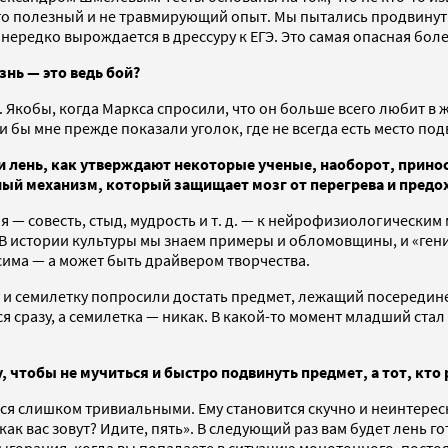
то полезный и не травмирующий опыт. Мы пытались продвинуть э
нередко вырождается в дрессуру к ЕГЭ. Это самая опасная бол
знь — это ведь бой?
кобы, когда Маркса спросили, что он больше всего любит в жи
и бы мне прежде показали уголок, где не всегда есть место под
ли лень, как утверждают некоторые ученые, наоборот, прин
ный механизм, который защищает мозг от перегрева и предо
 — совесть, стыд, мудрость и т. д. — к нейрофизиологически
В истории культуры мы знаем примеры и обломовщины, и «ген
сима — а может быть драйвером творчества.
 и семилетку попросили достать предмет, лежащий посередине
я сразу, а семилетка — никак. В какой-то момент младший стал
у, чтобы не мучиться и быстро подвинуть предмет, а тот, кто
тся слишком тривиальными. Ему становится скучно и неинтересн
как вас зовут? Идите, пять». В следующий раз вам будет лень г
выгорания, когда вы попадаете в ситуацию монотонного, посто