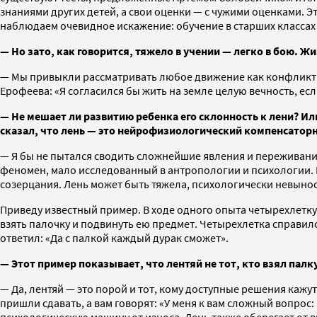
знаниями других детей, а свои оценки — с чужими оценками. Э
наблюдаем очевидное искажение: обучение в старших классах 
— Но зато, как говорится, тяжело в учении — легко в бою. Жи
— Мы привыкли рассматривать любое движение как конфликт. Я
Ерофеева: «Я согласился бы жить на земле целую вечность, есл
— Не мешает ли развитию ребенка его склонность к лени? И
сказал, что лень — это нейрофизиологический компенсатор
— Я бы не пытался сводить сложнейшие явления и переживания
феномен, мало исследованный в антропологии и психологии. 
созерцания. Лень может быть тяжела, психологически невыно
Приведу известный пример. В ходе одного опыта четырехлетку
взять палочку и подвинуть ею предмет. Четырехлетка справилс
ответил: «Да с палкой каждый дурак сможет».
— Этот пример показывает, что лентяй не тот, кто взял палк
— Да, лентяй — это порой и тот, кому доступные решения кажу
пришли сдавать, а вам говорят: «У меня к вам сложный вопрос: 
психологическую машину от износа. Лень также оберегает от 