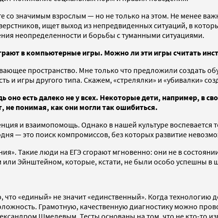
 со значимым взрослым — но не только на этом. Не менее важ
сверстников, ищет выход из непредвиденных ситуаций, в которы
гения неопределенности и борьбы с туманными ситуациями.
грают в компьютерные игры. Можно ли эти игры считать инс
вающее пространство. Мне только что предложили создать обу
ть и игры другого типа. Скажем, «стрелялки» и «убивалки» со
 оно есть далеко не у всех. Некоторые дети, например, в св
т, не понимая, как они могли так ошибиться.
енция и взаимопомощь. Однако в нашей культуре воспевается 
годня — это поиск компромиссов, без которых развитие невозм
ия». Такие люди на ЕГЭ сгорают мгновенно: они не в состояни
м или Эйнштейном, которые, кстати, не были особо успешны в 
рю, что «единый» не значит «единственный». Когда технологию
оложность. Грамотную, качественную диагностику можно пров
сандром Шмелевым. Тесты основаны на том, что не кто-то извн