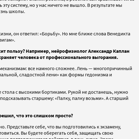
ту систему, но у нас ничего не вышло. В результате мы
езнь школы.
зни, он ответил: «Борьбу». Но мне ближе слова Венедикта
вигам».
осит пользу? Например, нейрофизиолог Александр Каплан
храняет человека от профессионального выгорания.
м механизмам: все намного сложнее. Лень — многопричинный
иальной, сладостной лени» как формы гедонизма и
 стола с высокими бортиками. Рукой не достанешь, нужно
 подсказывать старшему: «Палку, палку возьми». А старший
 решил, что это слишком просто?
о. Представьте себе, что вы подготовились к экзамену,
отовиться. Вы будете оберегать себя, защищать свою
янно повторяющегося действия, в день сурка. Эразм