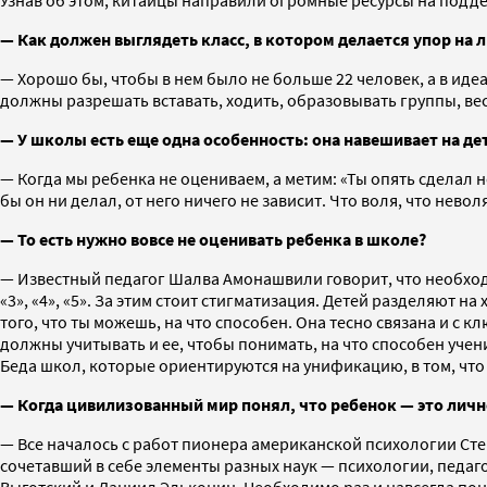
— Как должен выглядеть класс, в котором делается упор на 
— Хорошо бы, чтобы в нем было не больше 22 человек, а в иде
должны разрешать вставать, ходить, образовывать группы, ве
— У школы есть еще одна особенность: она навешивает на дет
— Когда мы ребенка не оцениваем, а метим: «Ты опять сделал н
бы он ни делал, от него ничего не зависит. Что воля, что невол
— То есть нужно вовсе не оценивать ребенка в школе?
— Известный педагог Шалва Амонашвили говорит, что необходи
«3», «4», «5». За этим стоит стигматизация. Детей разделяют
того, что ты можешь, на что способен. Она тесно связана и с
должны учитывать и ее, чтобы понимать, на что способен уче
Беда школ, которые ориентируются на унификацию, в том, что 
— Когда цивилизованный мир понял, что ребенок — это лично
— Все началось с работ пионера американской психологии Сте
сочетавший в себе элементы разных наук — психологии, педаг
Выготский и Даниил Эльконин. Необходимо раз и навсегда поня