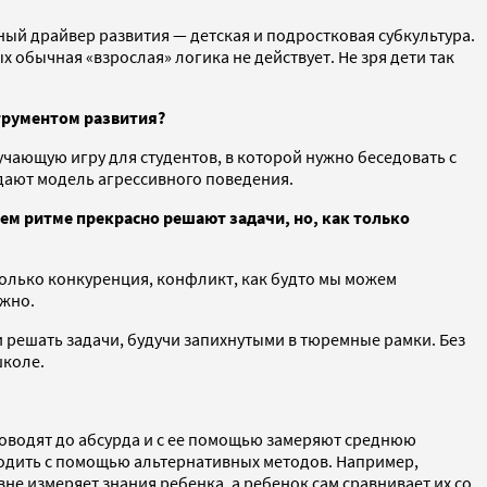
ный драйвер развития — детская и подростковая субкультура.
х обычная «взрослая» логика не действует. Не зря дети так
трументом развития?
чающую игру для студентов, в которой нужно беседовать с
здают модель агрессивного поведения.
оем ритме прекрасно решают задачи, но, как только
только конкуренция, конфликт, как будто мы можем
ожно.
и решать задачи, будучи запихнутыми в тюремные рамки. Без
школе.
 доводят до абсурда и с ее помощью замеряют среднюю
одить с помощью альтернативных методов. Например,
е измеряет знания ребенка, а ребенок сам сравнивает их со