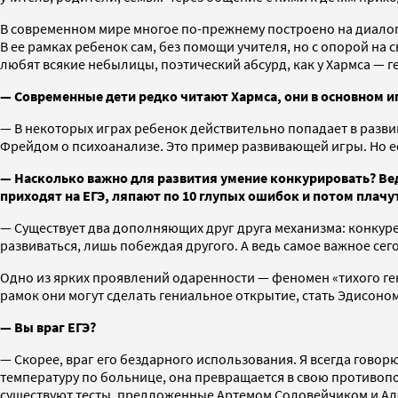
В современном мире многое по-прежнему построено на диалоге
В ее рамках ребенок сам, без помощи учителя, но с опорой на 
любят всякие небылицы, поэтический абсурд, как у Хармса — 
— Современные дети редко читают Хармса, они в основном и
— В некоторых играх ребенок действительно попадает в разви
Фрейдом о психоанализе. Это пример развивающей игры. Но ес
— Насколько важно для развития умение конкурировать? Ведь
приходят на ЕГЭ, ляпают по 10 глупых ошибок и потом плачу
— Существует два дополняющих друг друга механизма: конкур
развиваться, лишь побеждая другого. А ведь самое важное се
Одно из ярких проявлений одаренности — феномен «тихого ген
рамок они могут сделать гениальное открытие, стать Эдисоно
— Вы враг ЕГЭ?
— Скорее, враг его бездарного использования. Я всегда гово
температуру по больнице, она превращается в свою противоп
существуют тесты, предложенные Артемом Соловейчиком и Алек