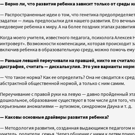
— Верно ли, что развитие ребенка зависит только от среды и
— Распространенные идеи о том, что генетика предопределяет 
задатки — лишь предпосылки для нашего развития. Его вечным
недоверие ребенка к миру. А на более поздних этапах развити
Когда моего учителя, известного педагога, психолога Алексея
интроверт». Возможности компенсации, которая происходит за
включив ребенка в образовательную среду, можно помочь ему
— Раньше левшей переучивали на правшей, никто не считался
дисграфия, считать — дискалькулия. Это уже варианты нор
— Что такое норма? Как ее определить? Она не сводится к сред
абстрактной общественной нормой, а только с ним самим.
Переучивание с правой руки на левую — давно пройденный этап
дошкольное, образование существуют в том числе для того, ч
серьезными аномалиями — аутизмом, синдромом Дауна и т. д.
— Каковы основные драйверы развития ребенка?
— Методология развития, созданная выдающимся педагогом нач
учитель, родители, семья. Через общение с ними к детям при