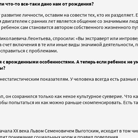
ли что-то все-таки дано нам от рождения?
развитие личности, оставим на совести тех, кто их разделяет.
 двигателем с ранних лет является общение со значимыми люд
я ребенок сам становится автором собственного жизненного пу
 Николаевича Леонтьева, спросили: «Вы экстраверт или интров
 счет включения в те или иные виды значимой деятельности, 
 справиться с проблемами.
 с врожденными особенностями. А теперь если ребенок не уме
мы?
нестатистическим показателям. У человека всегда есть разные 
, он сохранился только как некое культурное суеверие. Что к
тобы попытаться их как можно раньше скомпенсировать. Есть т
ала ХХ века Львом Семеновичем Выготским, исходит в том числ
ходит понимание социальных норм и правил поведения.