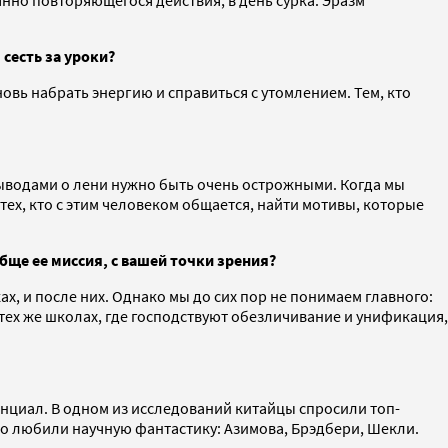
сесть за уроки?
овь набрать энергию и справиться с утомлением. Тем, кто
 выводами о лени нужно быть очень острожными. Когда мы
ех, кто с этим человеком общается, найти мотивы, которые
бще ее миссия, с вашей точки зрения?
х, и после них. Однако мы до сих пор не понимаем главного:
тех же школах, где господствуют обезличивание и унификация,
енциал. В одном из исследований китайцы спросили топ-
мно любили научную фантастику: Азимова, Брэдбери, Шекли.