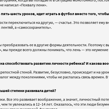
не написал «Похвалу лени».
ять-шесть уроков, идет играть в футбол вместо того, чтобы 
сти переключиться на другую, — счастье. Это позволяет ему вн
е лентяй, а «самосохранитель».
обы преобразовать ее в другие формы деятельности. Поэтому с
 мы прежде всего должны понимать, что лень — это неумение т
она способствовать развитию личности ребенка? И какова воо
епостной стеной. Развитие, безусловно, происходит и на урока
лог между поколениями, чтобы не распалась связь времен. В 
льшей степени развивала детей?
ки. Все это развивает воображение, а значит, личностный пот
чем те увлекались в 12–14 лет. Оказалось, что эти люди безу
ержку своих писателей-фантастов.