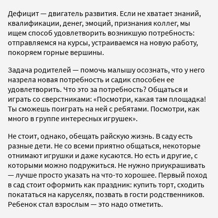
Дефицит — двигатель развития. Если не хватает знаний,
квалификации, денег, эмоций, признания коллег, мы
ищем способ удовлетворить возникшую потребность:
отправляемся на курсы, устраиваемся на новую работу,
покоряем горные вершины.
Задача родителей — помочь малышу осознать, что у него
назрела новая потребность и садик способен ее
удовлетворить. Что это за потребность? Общаться и
играть со сверстниками: «Посмотри, какая там площадка!
Ты сможешь поиграть на ней с ребятами. Посмотри, как
много в группе интересных игрушек».
Не стоит, однако, обещать райскую жизнь. В саду есть
разные дети. Не со всеми приятно общаться, некоторые
отнимают игрушки и даже кусаются. Но есть и другие, с
которыми можно подружиться. Не нужно приукрашивать
— лучше просто указать на что-то хорошее. Первый поход
в сад стоит оформить как праздник: купить торт, сходить
покататься на каруселях, позвать в гости родственников.
Ребенок стал взрослым — это надо отметить.