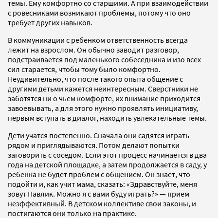
темы. Ему комфортно со старшими. А при взаимодействии
с ровесниками возникают проблемы, потому что оно
требует других навыков.
В коммуникации с ребенком ответственность всегда
лежит на взрослом. Он обычно заводит разговор,
подстраивается под маленького собеседника и изо всех
сил старается, чтобы тому было комфортно.
Неудивительно, что после такого опыта общение с
другими детьми кажется неинтересным. Сверстники не
заботятся ни о чьем комфорте, их внимание приходится
завоевывать, а для этого нужно проявлять инициативу,
первым вступать в диалог, находить увлекательные темы.
Дети учатся постепенно. Сначала они садятся играть
рядом и приглядываются. Потом делают попытки
заговорить с соседом. Если этот процесс начинается в два
года на детской площадке, а затем продолжается в саду, у
ребенка не будет проблем с общением. Он знает, что
подойти и, как учит мама, сказать: «Здравствуйте, меня
зовут Павлик. Можно я с вами буду играть?» — прием
неэффективный. В детском коллективе свои законы, и
постигаются они только на практике.