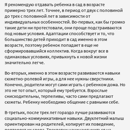
Я рекомендую отдавать ребенка в сад в возрасте
примерно трех лет. Точнее, в период от двух с половиной
до трех с половиной лет в зависимости от
индивидуальных особенностей. Во-первых, как бы громко
такие дети ни протестовали, они проще подстраиваются
под новые условия. Адаптации способствует и то, что
большинство детей приходит в сад именно в этом
возрасте, поэтому ребенок попадает в еще не
сформировавшийся коллектив. Когда вокруг все в
одинаковых условиях, привыкнуть к новой жизни
значительно легче.
Во-вторых, именно в этом возрасте развиваются навыки
сюжетно-ролевой игры, а для нее нужны сверстники.
Конечно, родители могут сами играть с ребенком дома. Но
это не тот опыт, который ему требуется. Взрослые
снисходительны, терпеливы, часто сами предлагают
сюжеты. Ребенку необходимо общение с равными себе.
В-третьих, после трех лет гораздо лучше развиваются
социально-коммуникативные навыки. Двухлетний малыш
ориентирован на родителей, копирует их поведение,
повторяет их слова. Трехлетки начинают учиться на