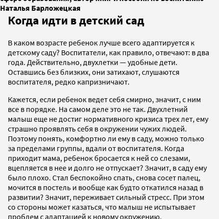
Наталья Барложецкая
Когда идти в детский сад
В каком возрасте ребенок лучше всего адаптируется к
детскому саду? Воспитатели, как правило, отвечают: в два
года. Действительно, двухлетки — удобные дети.
Оставшись без близких, они затихают, слушаются
воспитателя, редко капризничают.
Кажется, если ребенок ведет себя смирно, значит, с ним
все в порядке. На самом деле это не так. Двухлетний
малыш еще не достиг нормативного кризиса трех лет, ему
страшно проявлять себя в окружении чужих людей.
Поэтому понять, комфортно ли ему в саду, можно только
за пределами группы, вдали от воспитателя. Когда
приходит мама, ребенок бросается к ней со слезами,
вцепляется в нее и долго не отпускает? Значит, в саду ему
было плохо. Стал беспокойно спать, снова сосет палец,
мочится в постель и вообще как будто откатился назад в
развитии? Значит, переживает сильный стресс. При этом
со стороны может казаться, что малыш не испытывает
проблем с адаптацией к новому окружению.