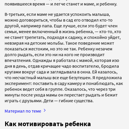
появившееся время — и легче станет и маме, и ребенку.
В-третьих, если маме не удается успокоить малыша,
можно договориться, чтобы в сад его отводил кто-то
другой, например папа. Еще лучше, если это будет член
семьи, менее включенный в жизнь ребенка, — кто-то, кто
не станет трепетать, подходя к садику, и спокойно уйдет,
невзирая на детские мольбы. Такое поведение может
показаться жестоким, но это не так. Ребенку незачем
долго рыдать, если это ни на кого не производит
впечатления. Однажды я работала с мамой, которая изо
дня в день, отдав кричащее чадо воспитателю, бродила
кругами вокруг сада и заглядывала в окна. Ей казалось,
что несчастный малыш все еще безутешен. Я предложила
эксперимент: поставить в саду камеру и понаблюдать, как
ребенок ведет себя в группе. Оказалось, что через три
минуты после ухода мамы он перестает рыдать и бежит
играть с друзьями. Дети — гибкие существа.
Материал по теме
Как мотивировать ребенка