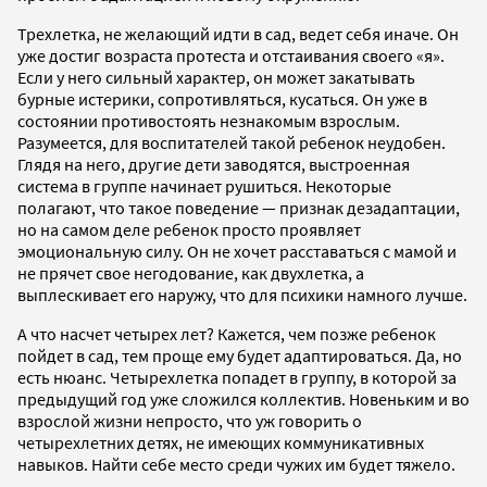
Трехлетка, не желающий идти в сад, ведет себя иначе. Он
уже достиг возраста протеста и отстаивания своего «я».
Если у него сильный характер, он может закатывать
бурные истерики, сопротивляться, кусаться. Он уже в
состоянии противостоять незнакомым взрослым.
Разумеется, для воспитателей такой ребенок неудобен.
Глядя на него, другие дети заводятся, выстроенная
система в группе начинает рушиться. Некоторые
полагают, что такое поведение — признак дезадаптации,
но на самом деле ребенок просто проявляет
эмоциональную силу. Он не хочет расставаться с мамой и
не прячет свое негодование, как двухлетка, а
выплескивает его наружу, что для психики намного лучше.
А что насчет четырех лет? Кажется, чем позже ребенок
пойдет в сад, тем проще ему будет адаптироваться. Да, но
есть нюанс. Четырехлетка попадет в группу, в которой за
предыдущий год уже сложился коллектив. Новеньким и во
взрослой жизни непросто, что уж говорить о
четырехлетних детях, не имеющих коммуникативных
навыков. Найти себе место среди чужих им будет тяжело.