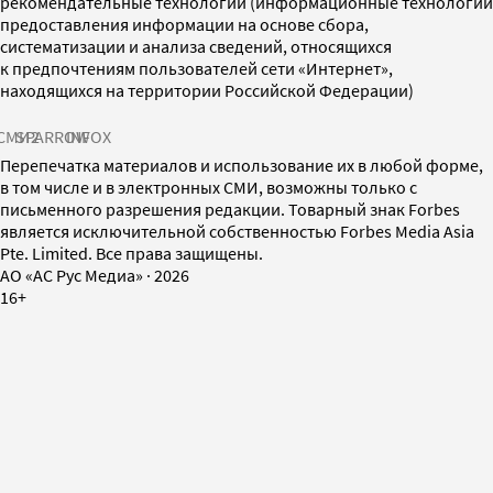
рекомендательные технологии (информационные технологии
предоставления информации на основе сбора,
систематизации и анализа сведений, относящихся
к предпочтениям пользователей сети «Интернет»,
находящихся на территории Российской Федерации)
СМИ2
SPARROW
INFOX
Перепечатка материалов и использование их в любой форме,
в том числе и в электронных СМИ, возможны только с
письменного разрешения редакции. Товарный знак Forbes
является исключительной собственностью Forbes Media Asia
Pte. Limited. Все права защищены.
AO «АС Рус Медиа»
·
2026
16+