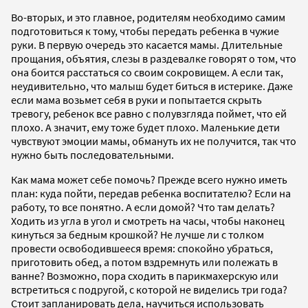
Во-вторых, и это главное, родителям необходимо самим
подготовиться к тому, чтобы передать ребенка в чужие
руки. В первую очередь это касается мамы. Длительные
прощания, объятия, слезы в раздевалке говорят о том, что
она боится расстаться со своим сокровищем. А если так,
неудивительно, что малыш будет биться в истерике. Даже
если мама возьмет себя в руки и попытается скрыть
тревогу, ребенок все равно с полувзгляда поймет, что ей
плохо. А значит, ему тоже будет плохо. Маленькие дети
чувствуют эмоции мамы, обмануть их не получится, так что
нужно быть последовательными.
Как мама может себе помочь? Прежде всего нужно иметь
план: куда пойти, передав ребенка воспитателю? Если на
работу, то все понятно. А если домой? Что там делать?
Ходить из угла в угол и смотреть на часы, чтобы наконец
кинуться за бедным крошкой? Не лучше ли с толком
провести освободившееся время: спокойно убраться,
приготовить обед, а потом вздремнуть или полежать в
ванне? Возможно, пора сходить в парикмахерскую или
встретиться с подругой, с которой не виделись три года?
Стоит запланировать дела, научиться использовать