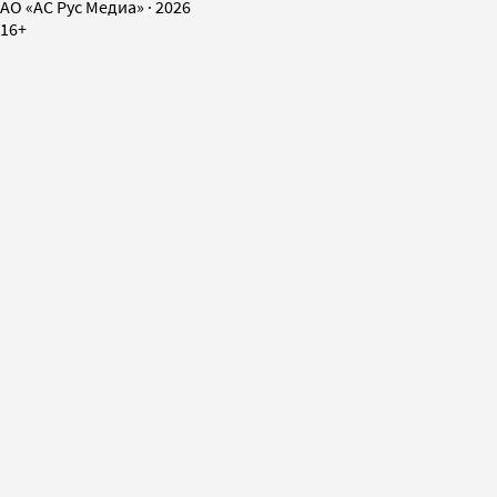
AO «АС Рус Медиа»
·
2026
16+