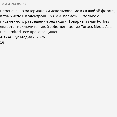
СМИ2
SPARROW
INFOX
Перепечатка материалов и использование их в любой форме,
в том числе и в электронных СМИ, возможны только с
письменного разрешения редакции. Товарный знак Forbes
является исключительной собственностью Forbes Media Asia
Pte. Limited. Все права защищены.
AO «АС Рус Медиа»
·
2026
16+