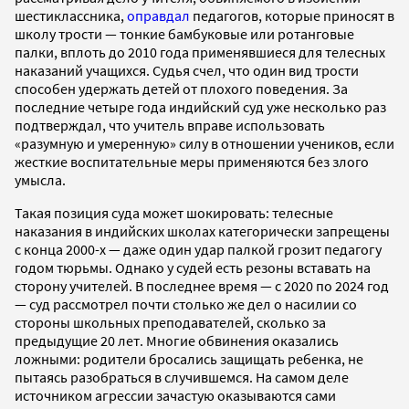
шестиклассника,
оправдал
педагогов, которые приносят в
школу трости — тонкие бамбуковые или ротанговые
палки, вплоть до 2010 года применявшиеся для телесных
наказаний учащихся. Судья счел, что один вид трости
способен удержать детей от плохого поведения. За
последние четыре года индийский суд уже несколько раз
подтверждал, что учитель вправе использовать
«разумную и умеренную» силу в отношении учеников, если
жесткие воспитательные меры применяются без злого
умысла.
Такая позиция суда может шокировать: телесные
наказания в индийских школах категорически запрещены
с конца 2000-х — даже один удар палкой грозит педагогу
годом тюрьмы. Однако у судей есть резоны вставать на
сторону учителей. В последнее время — с 2020 по 2024 год
— суд рассмотрел почти столько же дел о насилии со
стороны школьных преподавателей, сколько за
предыдущие 20 лет. Многие обвинения оказались
ложными: родители бросались защищать ребенка, не
пытаясь разобраться в случившемся. На самом деле
источником агрессии зачастую оказываются сами