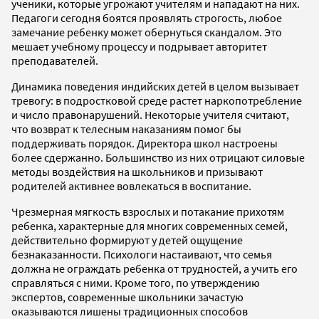
ученики, которые угрожают учителям и нападают на них.
Педагоги сегодня боятся проявлять строгость, любое
замечание ребенку может обернуться скандалом. Это
мешает учебному процессу и подрывает авторитет
преподавателей.
Динамика поведения индийских детей в целом вызывает
тревогу: в подростковой среде растет наркопотребление
и число правонарушений. Некоторые учителя считают,
что возврат к телесным наказаниям помог бы
поддерживать порядок. Директора школ настроены
более сдержанно. Большинство из них отрицают силовые
методы воздействия на школьников и призывают
родителей активнее вовлекаться в воспитание.
Чрезмерная мягкость взрослых и потакание прихотям
ребенка, характерные для многих современных семей,
действительно формируют у детей ощущение
безнаказанности. Психологи настаивают, что семья
должна не ограждать ребенка от трудностей, а учить его
справляться с ними. Кроме того, по утверждению
экспертов, современные школьники зачастую
оказываются лишены традиционных способов