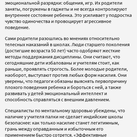
эмоциональной разрядки: общения, игр. Их родители
заняты, погружены в гаджеты и не всегда контролируют
внутреннее состояние ребенка. Это усиливает у подростка
чувство одиночества и провоцирует агрессивное
поведение.
Сами родители разошлись во мнениях относительно
телесных наказаний в школах. Люди старшего поколения
(достигшие возраста 50 лет) часто одобряют жесткие
методы поддержания дисциплины. Они считают, что
сегодняшние дети избалованы и учителям стоит, как
раньше, проявлять строгость. Более молодые родители,
наоборот, выступают против любых форм насилия. Они
уверены, что педагоги обязаны выяснять первопричину
плохого поведения ребенка и бороться с ней, а также
развивать у детей эмоциональный интеллект и
способность справляться с внешним давлением.
Специалисты по ментальному здоровью убеждены, что
наличие у учителя палки не сделает индийские школы
безопаснее: как только насилие станет легитимным,
грань между оправданным и избыточным его
применением быстро сотрется. «Эффективные