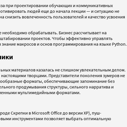
иза при проектировании обучающих и коммуникативных
мотивировать людей еще до начала лекции — и ситуацию не
на снизить вовлеченность пользователей и качество усвоения
е необходимо обрабатывать. Бизнес рассчитывает на
асштабировании проектов. Чтобы эффективно управлять
я знание макросов и основ программирования на языке Python.
чики
ельных материалов казалась не слишком увлекательным делом.
ся настоящими творцами. Представители поколения зумеров не
азнообразные форматы, обеспечивающие запоминание без
ельного продумывания структуры, сильного нарратива и
временными мультимедийными форматами.
де Скрепки в Microsoft Office до версии XP), пуш-
ровыми инструментами позволяет выбрать оптимальную