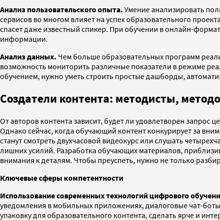
Анализ пользовательского опыта.
Умение анализировать пол
сервисов во многом влияет на успех образовательного проект
спасет даже известный спикер. При обучении в онлайн-формат
информации.
Анализ данных.
Чем больше образовательных программ реализ
возможность мониторить различные показатели в режиме реа
обучением, нужно уметь строить простые дашборды, автоматиз
Создатели контента: методисты, метод
От авторов контента зависит, будет ли удовлетворен запрос 
Однако сейчас, когда обучающий контент конкурирует за вни
станут смотреть двухчасовой видеокурс или слушать четырех
лишних усилий. Разработка обучающих материалов, приблизив
внимания к деталям. Чтобы преуспеть, нужно не только разб
Ключевые сферы компетентности
Использование современных технологий цифрового обучени
уведомления в мобильных приложениях, диалоговые чат-боты
упаковку для образовательного контента, сделать ярче и инт