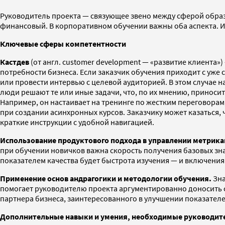
Руководитель проекта — связующее звено между сферой образо
финансовый. В корпоративном обучении важны оба аспекта. И
Ключевые сферы компетентности
Кастдев
(от англ. customer development — «развитие клиента
потребности бизнеса. Если заказчик обучения приходит с уже 
или провести интервью с целевой аудиторией. В этом случае н
люди решают те или иные задачи, что, по их мнению, приносит 
Например, он настаивает на тренинге по жестким переговорам
при создании асинхронных курсов. Заказчику может казаться, 
краткие инструкции с удобной навигацией.
Использование продуктового подхода в управлении метрика
при обучении новичков важна скорость получения базовых зна
показателем качества будет быстрота изучения — и включения 
Применение основ андрагогики и методологии обучения.
Зна
помогает руководителю проекта аргументированно доносить 
партнера бизнеса, заинтересованного в улучшении показател
Дополнительные навыки и умения, необходимые руководит