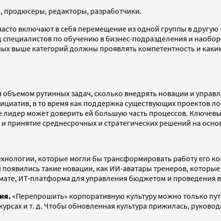
, продюсеры, редакторы, разработчики.
асто включают в себя перемещение из одной группы в другую 
 специалистов по обучению в бизнес-подразделения и наоборо
ных выше категорий должны проявлять компетентность и каки
м объемом рутинных задач, сколько внедрять новации и управ
иатив, в то время как поддержка существующих проектов лож
е лидер может доверить ей большую часть процессов. Ключевы
в и принятие среднесрочных и стратегических решений на осно
хнологии, которые могли бы трансформировать работу его ко
оявились такие новации, как ИИ-аватары тренеров, которые и
мате, ИТ-платформа для управления бюджетом и проведения 
ия.
«Перепрошить» корпоративную культуру можно только путе
курсах и т. д. Чтобы обновленная культура прижилась, руков