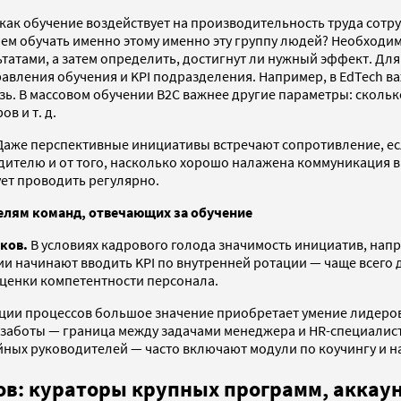
как обучение воздействует на производительность труда сотр
ачем обучать именно этому именно эту группу людей? Необход
ами, а затем определить, достигнут ли нужный эффект. Для э
равления обучения и KPI подразделения. Например, в EdTech в
зь. В массовом обучении B2C важнее другие параметры: скольк
в и т. д.
аже перспективные инициативы встречают сопротивление, если
одителю и от того, насколько хорошо налажена коммуникация в
ует проводить регулярно.
лям команд, отвечающих за обучение
ков.
В условиях кадрового голода значимость инициатив, нап
ии начинают вводить KPI по внутренней ротации — чаще всего
ценки компетентности персонала.
ации процессов большое значение приобретает умение лидеров
 заботы — граница между задачами менеджера и HR-специалиста
ейных руководителей — часто включают модули по коучингу и н
ов: кураторы крупных программ, аккау