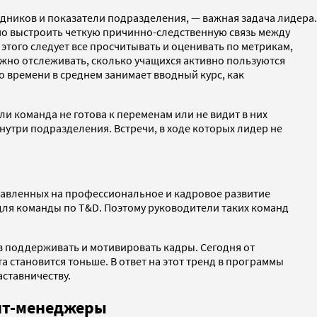
удников и показатели подразделения, — важная задача лидера.
имо выстроить четкую причинно-следственную связь между
того следует все просчитывать и оценивать по метрикам,
ажно отслеживать, сколько учащихся активно пользуются
о времени в среднем занимает вводный курс, как
 команда не готова к переменам или не видит в них
нутри подразделения. Встречи, в ходе которых лидер не
равленных на профессиональное и кадровое развитие
 для команды по T&D. Поэтому руководители таких команд
 поддерживать и мотивировать кадры. Сегодня от
 становится тоньше. В ответ на этот тренд в программы
аставничеству.
нт-менеджеры