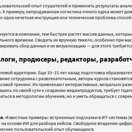
ьзовательский опыт слушателей и применять результаты анал
а. К примеру, непродуманная логистика очного курса может де
е одна нечеткая инструкция или техническая проблема способ
уется в компании, тем быстрее растет массив данных, которы
льного времени. Сводить их вручную тяжело, особенно при м
ировать сбор данных и их визуализацию — для этого требуетс
ологи, продюсеры, редакторы, разработ
целевой аудитории. Еще 10–15 лет назад подготовка образоват
мание сотрудника с развлекательным, авторы курсов становят
часовой тренинг. Их привлекают интерактивные, визуально р
шись по своей сути к созданию медиапродуктов, требует тщат
ираться в методологии обучения, но и уметь обращаться с со
я.
Известные примеры: встроенные подсказки в ИТ-системах (вро
 на основе ИИ для разбора кейсов. Свободное владение циф
ереснее пользовательский опыт обучающихся.