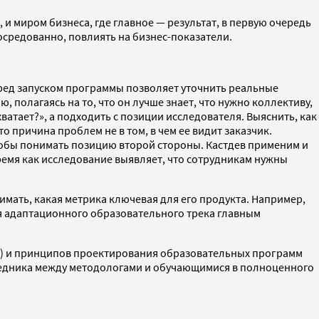
и миром бизнеса, где главное — результат, в первую очередь
осредованно, повлиять на бизнес-показатели.
еред запуском программы позволяет уточнить реальные
 полагаясь на то, что он лучше знает, что нужно коллективу,
ватает?», а подходить с позиции исследователя. Выяснить, как
о причина проблем не в том, в чем ее видит заказчик.
 чтобы понимать позицию второй стороны. Кастдев применим и
время как исследование выявляет, что сотрудникам нужны
ать, какая метрика ключевая для его продукта. Например,
для адаптационного образовательного трека главным
ых) и принципов проектирования образовательных программ
средника между методологами и обучающимися в полноценного