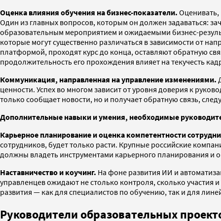
Оценка влияния обучения на бизнес-показатели.
Оценивать, 
Один из главных вопросов, которым он должен задаваться: з
образовательным мероприятием и ожидаемыми бизнес-результат
которые могут существенно различаться в зависимости от нап
платформой, проходят курс до конца, оставляют обратную свя
продолжительность его прохождения влияет на текучесть кадро
Коммуникация, направленная на управление изменениями.
Д
ценности. Успех во многом зависит от уровня доверия к руков
только сообщает новости, но и получает обратную связь, след
Дополнительные навыки и умения, необходимые руководите
Карьерное планирование и оценка компетентности сотрудни
сотрудников, будет только расти. Крупные российские компан
должны владеть инструментами карьерного планирования и о
Наставничество и коучинг.
На фоне развития ИИ и автоматиз
управленцев ожидают не столько контроля, сколько участия и
развития — как для специалистов по обучению, так и для лин
Руководители образовательных проект