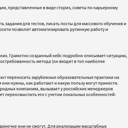
и, представленные в виде сториз, советы по карьерному
 задания для тестов, писать посты для массового обучения и
росети позволит автоматизировать рутинную работу и
ских. Грамотно созданный кейс подробно описывает ситуацию,
остребованность метода (он входит в топ наиболее
меют переносить зарубежные образовательные практики на
м они нужны, как работают и какую пользу могут принести.
ародных компаниях, вызывает у российских менеджеров
ает переосмыслить его с учетом локальных особенностей:
диночке они не смогут. Для реализации масштабных