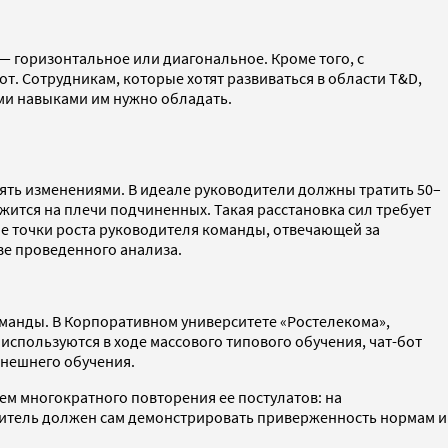
— горизонтальное или диагональное. Кроме того, с
т. Сотрудникам, которые хотят развиваться в области T&D,
ми навыками им нужно обладать.
лять изменениями. В идеале руководители должны тратить 50–
ится на плечи подчиненных. Такая расстановка сил требует
е точки роста руководителя команды, отвечающей за
ве проведенного анализа.
манды. В Корпоративном университете «Ростелекома»,
спользуются в ходе массового типового обучения, чат-бот
внешнего обучения.
м многократного повторения ее постулатов: на
одитель должен сам демонстрировать приверженность нормам и