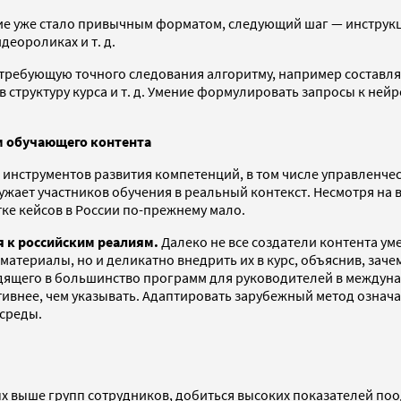
е уже стало привычным форматом, следующий шаг — инструкци
деороликах и т. д.
ребующую точного следования алгоритму, например составлять
 структуру курса и т. д. Умение формулировать запросы к ней
м обучающего контента
инструментов развития компетенций, в том числе управленче
жает участников обучения в реальный контекст. Несмотря на в
ке кейсов в России по-прежнему мало.
 к российским реалиям.
Далеко не все создатели контента у
материалы, но и деликатно внедрить их в курс, объяснив, заче
одящего в большинство программ для руководителей в междун
ктивнее, чем указывать. Адаптировать зарубежный метод означ
-среды.
х выше групп сотрудников, добиться высоких показателей поо