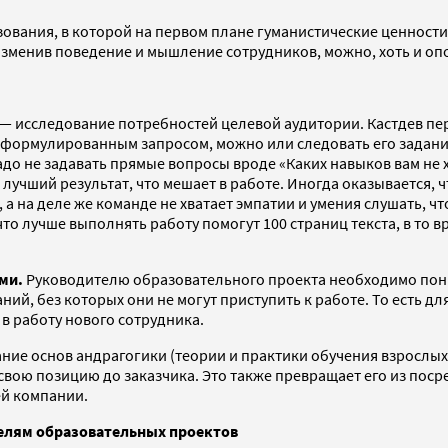
вания, в которой на первом плане гуманистические ценности, 
зменив поведение и мышление сотрудников, можно, хоть и оп
») — исследование потребностей целевой аудитории. Кастдев п
сформулированным запросом, можно или следовать его заданию,
адо не задавать прямые вопросы вроде «Каких навыков вам не х
лучший результат, что мешает в работе. Иногда оказывается, чт
, а на деле же команде не хватает эмпатии и умения слушать,
что лучше выполнять работу помогут 100 страниц текста, в то 
ми.
Руководителю образовательного проекта необходимо поним
ний, без которых они не могут приступить к работе. То есть 
в работу нового сотрудника.
ние основ андрагогики (теории и практики обучения взросл
свою позицию до заказчика. Это также превращает его из по
ей компании.
елям образовательных проектов