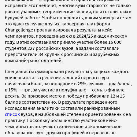
исправить этот недочет, многие вузы стараются не только
давать учащимся теоретические знания, но и готовить их к
будущей работе. Чтобы определить, каким университетам
это удается лучше других, карьерная платформа
Changellenge проанализировала результаты кейс-
чемпионатов, проведенных ею в 2024/25 академическом
году. В этих состязаниях приняло участие более 15 000
студентов 227 российских вузов, а задачи составляли
представители 34 крупных российских и зарубежных
компаний-работодателей.
Специалисты суммировали результаты учащихся каждого
университета: за решение заданий первого тура
начислялся балл, за попадание в 25% лучших — два балла,
в 15% — три, за участие в полуфинале — семь, в финале —
десять. За призовое место и победу прибавляли 12 и 15
баллов соответственно. В результате проведенного
исследования аналитики составили ранжированный
список
вузов, в наибольшей степени ориентированных на
практику. Поскольку большинство участников кейс-
чемпионатов получают техническое и экономическое
образование, вузы других профилей в перечень не