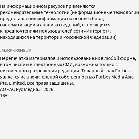
На информационном ресурсе применяются
рекомендательные технологии (информационные технологии
предоставления информации на основе сбора,
систематизации и анализа сведений, относящихся
к предпочтениям пользователей сети «Интернет»,
находящихся на территории Российской Федерации)
СМИ2
SPARROW
INFOX
Перепечатка материалов и использование их в любой форме,
в том числе и в электронных СМИ, возможны только с
письменного разрешения редакции. Товарный знак Forbes
является исключительной собственностью Forbes Media Asia
Pte. Limited. Все права защищены.
AO «АС Рус Медиа»
·
2026
16+