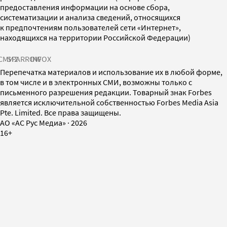
предоставления информации на основе сбора,
систематизации и анализа сведений, относящихся
к предпочтениям пользователей сети «Интернет»,
находящихся на территории Российской Федерации)
СМИ2
SPARROW
INFOX
Перепечатка материалов и использование их в любой форме,
в том числе и в электронных СМИ, возможны только с
письменного разрешения редакции. Товарный знак Forbes
является исключительной собственностью Forbes Media Asia
Pte. Limited. Все права защищены.
AO «АС Рус Медиа»
·
2026
16+