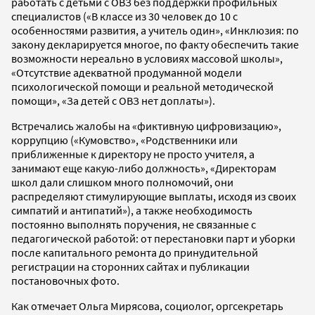
работать с детьми с ОВЗ без поддержки профильных
специалистов («В классе из 30 человек до 10 с
особенностями развития, а учитель один», «Инклюзия: по
закону декларируется многое, по факту обеспечить такие
возможности нереально в условиях массовой школы»,
«Отсутствие адекватной продуманной модели
психологической помощи и реальной методической
помощи», «За детей с ОВЗ нет доплаты»).
Встречались жалобы на «фиктивную цифровизацию»,
коррупцию («Кумовство», «Родственники или
приближенные к директору не просто учителя, а
занимают еще какую-либо должность», «Директорам
школ дали слишком много полномочий, они
распределяют стимулирующие выплаты, исходя из своих
симпатий и антипатий»), а также необходимость
постоянно выполнять поручения, не связанные с
педагогической работой: от перестановки парт и уборки
после капитального ремонта до принудительной
регистрации на сторонних сайтах и публикации
постановочных фото.
Как отмечает Ольга Мирясова, социолог, оргсекретарь