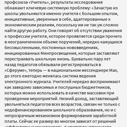
профсоюза «Учитель», результаты исследования
обнажают ключевую системную проблему: «Зачастую из
школы увольняются именно учителя с большим опытом,
инициативные, уверенные в себе, адаптированные к
экономическим реалиям, поскольку им не так уж сложно
найти другую работу. Они говорят об отсутствии уважения
к профессии учителя, которое проявляется среди прочего
в неограниченном объеме поручений, нередко кажущихся
бессмысленными, постоянных нововведениях,
инициированных Минпросвещения, которые заставляют
перестраивать школьную жизнь. Буквально пару лет
назад педагогов обязывали регистрироваться в
«Сферуме», теперь — в национальном мессенджере Max,
до этого ежегодно менялась система ведения
электронного журнала. Учителей нередко воспринимают
как заведомо зависимых и послушных бюджетников,
которых можно использовать в качестве массовки при
проведении мероприятий. Низкий доход, заставляющий
увольняться педагогов всех возрастов, связан не только с
недофинансированием школьного образования, но и с
непрозрачным механизмом формирования заработной
платы. Сейчас ее размер во многом зависит от решений
«эффективных менеджеров», в критерии успешности