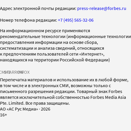
Адрес электронной почты редакции:
press-release@forbes.ru
Номер телефона редакции:
+7 (495) 565-32-06
На информационном ресурсе применяются
рекомендательные технологии (информационные технологии
предоставления информации на основе сбора,
систематизации и анализа сведений, относящихся
к предпочтениям пользователей сети «Интернет»,
находящихся на территории Российской Федерации)
СМИ2
SPARROW
INFOX
Перепечатка материалов и использование их в любой форме,
в том числе и в электронных СМИ, возможны только с
письменного разрешения редакции. Товарный знак Forbes
является исключительной собственностью Forbes Media Asia
Pte. Limited. Все права защищены.
AO «АС Рус Медиа»
·
2026
16+