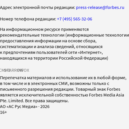
Адрес электронной почты редакции:
press-release@forbes.ru
Номер телефона редакции:
+7 (495) 565-32-06
На информационном ресурсе применяются
рекомендательные технологии (информационные технологии
предоставления информации на основе сбора,
систематизации и анализа сведений, относящихся
к предпочтениям пользователей сети «Интернет»,
находящихся на территории Российской Федерации)
СМИ2
SPARROW
INFOX
Перепечатка материалов и использование их в любой форме,
в том числе и в электронных СМИ, возможны только с
письменного разрешения редакции. Товарный знак Forbes
является исключительной собственностью Forbes Media Asia
Pte. Limited. Все права защищены.
AO «АС Рус Медиа»
·
2026
16+