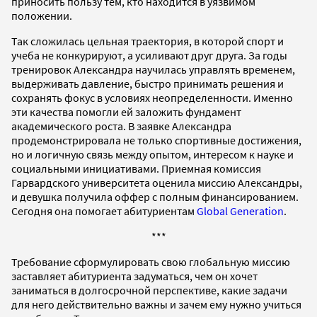
приносить пользу тем, кто находится в уязвимом
положении.
Так сложилась цельная траектория, в которой спорт и
учеба не конкурируют, а усиливают друг друга. За годы
тренировок Александра научилась управлять временем,
выдерживать давление, быстро принимать решения и
сохранять фокус в условиях неопределенности. Именно
эти качества помогли ей заложить фундамент
академического роста. В заявке Александра
продемонстрировала не только спортивные достижения,
но и логичную связь между опытом, интересом к науке и
социальными инициативами. Приемная комиссия
Гарвардского университета оценила миссию Александры,
и девушка получила оффер с полным финансированием.
Сегодня она помогает абитуриентам
Global Generation
.
***
Требование сформулировать свою глобальную миссию
заставляет абитуриента задуматься, чем он хочет
заниматься в долгосрочной перспективе, какие задачи
для него действительно важны и зачем ему нужно учиться