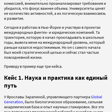
комиссией, внимательно проанализировал требования и
убедился, что фокус важнее объема. Университеты ценят
не количество активностей, а их логическую взаимосвязь
и развитие.
Сегодня я работаю в Нью-Йорке и участвую в проектах
международных финтех- и юридических компаний. Та
траектория, которую я начал прокладывать в школьные
годы, вывела меня на международный уровень, который
раньше казался недостижимым. Но он с самого начала
был моей стратегической целью и сейчас стал частью
повседневной жизни.
Приведу в пример еще три кейса.
Кейс 1. Наука и практика как единый
путь
У Ярославы Зарапиной, управляющего партнера
Global
Generation
, было биологическое образование, сильная
академическая база и опыт научных стажировок. Все это
она дополнила практической работой с онкобольными