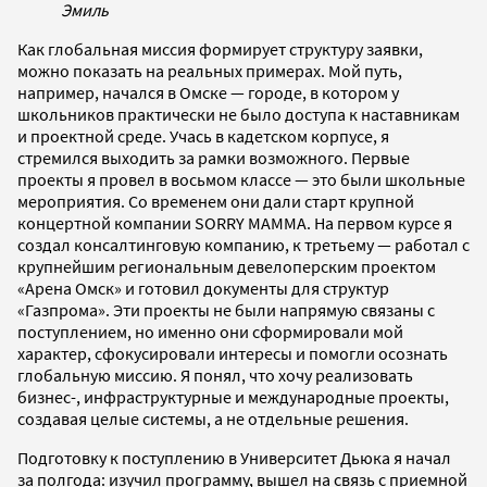
Эмиль
Как глобальная миссия формирует структуру заявки,
можно показать на реальных примерах. Мой путь,
например, начался в Омске — городе, в котором у
школьников практически не было доступа к наставникам
и проектной среде. Учась в кадетском корпусе, я
стремился выходить за рамки возможного. Первые
проекты я провел в восьмом классе — это были школьные
мероприятия. Со временем они дали старт крупной
концертной компании SORRY MAMMA. На первом курсе я
создал консалтинговую компанию, к третьему — работал с
крупнейшим региональным девелоперским проектом
«Арена Омск» и готовил документы для структур
«Газпрома». Эти проекты не были напрямую связаны с
поступлением, но именно они сформировали мой
характер, сфокусировали интересы и помогли осознать
глобальную миссию. Я понял, что хочу реализовать
бизнес-, инфраструктурные и международные проекты,
создавая целые системы, а не отдельные решения.
Подготовку к поступлению в Университет Дьюка я начал
за полгода: изучил программу, вышел на связь с приемной