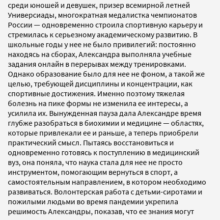
среди юношей и девушек, призер всемирной летней
Универсиады, многократная медалистка чемпионатов
России — одновременно строила спортивную карьеру и
стремилась к серьезному академическому развитию. В
школьные годы у нее не было привилегий: постоянно
находясь на сборах, Александра выполняла учебные
задания онлайн в перерывах между тренировками.
Однако образование было для нее не фоном, а такой же
целью, требующей дисциплины и концентрации, как
спортивные достижения. Именно поэтому тяжелая
болезнь на пике формы не изменила ее интересы, а
усилила их. Вынужденная пауза дала Александре время
глубже разобраться в биохимии и медицине — областях,
которые привлекали ее и раньше, а теперь приобрели
практический смысл. Пытаясь восстановиться и
одновременно готовясь к поступлению в медицинский
вуз, она поняла, что наука стала для нее не просто
инструментом, помогающим вернуться в спорт, а
самостоятельным направлением, в котором необходимо
развиваться. Волонтерская работа с детьми-сиротами и
пожилыми людьми во время пандемии укрепила
решимость Александры, показав, что ее знания могут