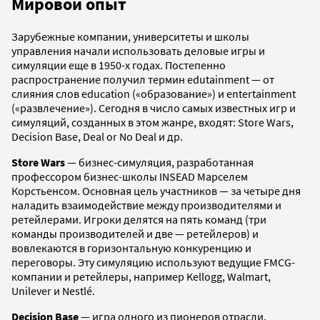
Мировой опыт
Зарубежные компании, университеты и школы
управления начали использовать деловые игры и
симуляции еще в 1950-х годах. Постепенно
распространение получил термин edutainment — от
слияния слов education («образование») и entertainment
(«развлечение»). Сегодня в число самых известных игр и
симуляций, созданных в этом жанре, входят: Store Wars,
Decision Base, Deal or No Deal и др.
Store Wars
— бизнес-симуляция, разработанная
профессором бизнес-школы INSEAD Марселем
Корстьенсом. Основная цель участников — за четыре дня
наладить взаимодействие между производителями и
ретейлерами. Игроки делятся на пять команд (три
команды производителей и две — ретейлеров) и
вовлекаются в горизонтальную конкуренцию и
переговоры. Эту симуляцию используют ведущие FMCG-
компании и ретейлеры, например Kellogg, Walmart,
Unilever и Nestlé.
Decision Base
— игра одного из пионеров отрасли,