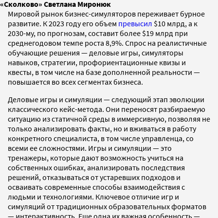
«Сколково» Светлана Миронюк
Мировой рынок бизнес-симуляторов переживает бурное
развитие. К 2023 году его объем
превысил
$10 млрд, а к
2030-му, по прогнозам, составит более $19 млрд при
среднегодовом темпе роста 8,9%. Спрос на реалистичные
обучающие решения — деловые игры, симуляторы
навыков, стратегии, профориентационные квизы и
квесты, в том числе на базе дополненной реальности —
повышается во всех сегментах бизнеса.
Деловые игры и симуляции — следующий этап эволюции
классического кейс-метода. Они переносят разбираемую
ситуацию из статичной среды в иммерсивную, позволяя не
только анализировать факты, но и вживаться в работу
конкретного специалиста, в том числе управленца, со
всеми ее сложностями. Игры и симуляции — это
тренажеры, которые дают возможность учиться на
собственных ошибках, анализировать последствия
решений, отказываться от устаревших подходов и
осваивать современные способы взаимодействия с
людьми и технологиями. Ключевое отличие игр и
симуляций от традиционных образовательных форматов
— интерактивность. Еще одна их важная особенность —