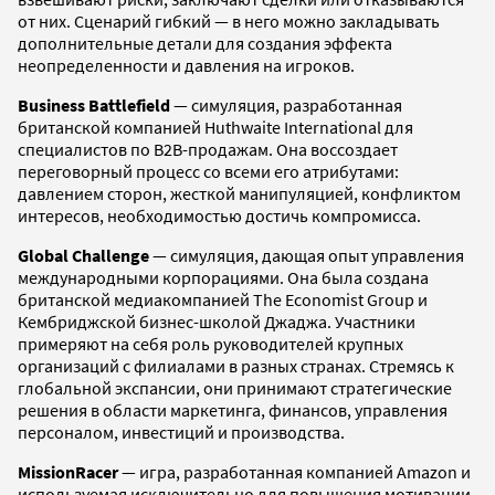
от них. Сценарий гибкий — в него можно закладывать
дополнительные детали для создания эффекта
неопределенности и давления на игроков.
Business Battlefield
— симуляция, разработанная
британской компанией Huthwaite International для
специалистов по B2B-продажам. Она воссоздает
переговорный процесс со всеми его атрибутами:
давлением сторон, жесткой манипуляцией, конфликтом
интересов, необходимостью достичь компромисса.
Global Challenge
— симуляция, дающая опыт управления
международными корпорациями. Она была создана
британской медиакомпанией The Economist Group и
Кембриджской бизнес-школой Джаджа. Участники
примеряют на себя роль руководителей крупных
организаций с филиалами в разных странах. Стремясь к
глобальной экспансии, они принимают стратегические
решения в области маркетинга, финансов, управления
персоналом, инвестиций и производства.
MissionRacer
— игра, разработанная компанией Amazon и
используемая исключительно для повышения мотивации