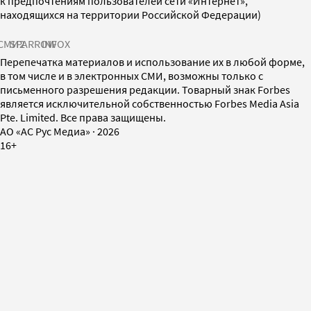
к предпочтениям пользователей сети «Интернет»,
находящихся на территории Российской Федерации)
СМИ2
SPARROW
INFOX
Перепечатка материалов и использование их в любой форме,
в том числе и в электронных СМИ, возможны только с
письменного разрешения редакции. Товарный знак Forbes
является исключительной собственностью Forbes Media Asia
Pte. Limited. Все права защищены.
AO «АС Рус Медиа»
·
2026
16+