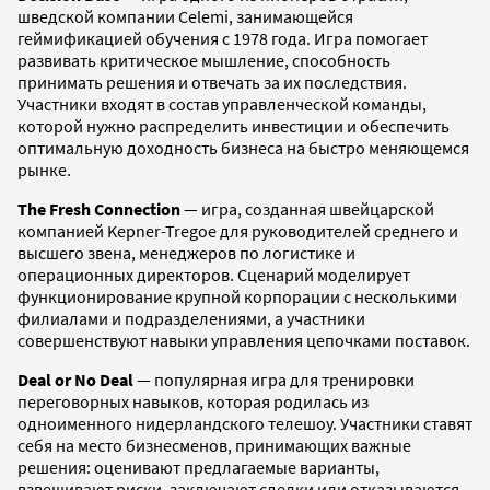
шведской компании Celemi, занимающейся
геймификацией обучения с 1978 года. Игра помогает
развивать критическое мышление, способность
принимать решения и отвечать за их последствия.
Участники входят в состав управленческой команды,
которой нужно распределить инвестиции и обеспечить
оптимальную доходность бизнеса на быстро меняющемся
рынке.
The Fresh Connection
— игра, созданная швейцарской
компанией Kepner-Tregoe для руководителей среднего и
высшего звена, менеджеров по логистике и
операционных директоров. Сценарий моделирует
функционирование крупной корпорации с несколькими
филиалами и подразделениями, а участники
совершенствуют навыки управления цепочками поставок.
Deal or No Deal
— популярная игра для тренировки
переговорных навыков, которая родилась из
одноименного нидерландского телешоу. Участники ставят
себя на место бизнесменов, принимающих важные
решения: оценивают предлагаемые варианты,
взвешивают риски, заключают сделки или отказываются