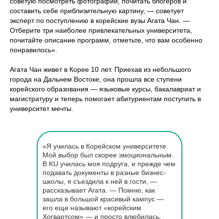
советую посмотреть фотографии, почитать блогеров и
составить себе приблизительную картину, — советует
эксперт по поступлению в корейские вузы Агата Чан. —
Отберите три наиболее привлекательных университета,
почитайте описание программ, отметьте, что вам особенно
понравилось».
Агата Чан живет в Корее 10 лет. Приехав из небольшого
города на Дальнем Востоке, она прошла все ступени
корейского образования — языковые курсы, бакалавриат и
магистратуру и теперь помогает абитуриентам поступить в
университет мечты.
«Я училась в Корейском университете.
Мой выбор был скорее эмоциональным.
В KU училась моя подруга, и прежде чем
подавать документы в разные бизнес-
школы, я съездила к ней в гости, —
рассказывает Агата. — Помню, как
зашла в большой красивый кампус —
его еще называют «корейским
Хогвартсом» — и просто влюбилась.