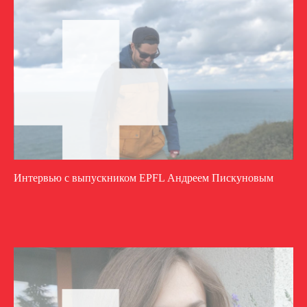
Интервью c выпускником EPFL Андреем Пискуновым