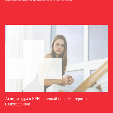
Аспирантура в EPFL: личный опыт Екатерины
Свихнушиной