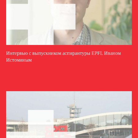
Интервью с выпускником аспирантуры EPFL Иваном
Истоминым