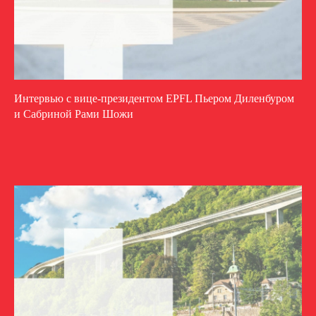
Интервью c вице-президентом EPFL Пьером Диленбуром
и Сабриной Рами Шожи