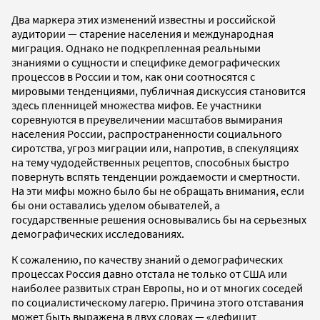
Два маркера этих изменений известны и российской
аудитории — старение населения и международная
миграция. Однако не подкрепленная реальными
знаниями о сущности и специфике демографических
процессов в России и том, как они соотносятся с
мировыми тенденциями, публичная дискуссия становится
здесь пленницей множества мифов. Ее участники
соревнуются в преувеличении масштабов вымирания
населения России, распространенности социального
сиротства, угроз миграции или, напротив, в спекуляциях
на тему чудодейственных рецептов, способных быстро
повернуть вспять тенденции рождаемости и смертности.
На эти мифы можно было бы не обращать внимания, если
бы они оставались уделом обывателей, а
государственные решения основывались бы на серьезных
демографических исследованиях.
К сожалению, по качеству знаний о демографических
процессах Россия давно отстала не только от США или
наиболее развитых стран Европы, но и от многих соседей
по социалистическому лагерю. Причина этого отставания
может быть выражена в двух словах — «дефицит