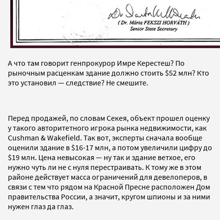
А что там говорит генпрокурор Имре Керестеш? По
рыночным расценкам здание должно стоить $52 млн? Кто
это установил — следствие? Не смешите.
Перед продажей, по словам Секея, объект прошел оценку
у такого авторитетного игрока рынка недвижимости, как
Cushman & Wakefield. Так вот, эксперты сначала вообще
оценили здание в $16-17 млн, а потом увеличили цифру до
$19 млн. Цена невысокая — ну так и здание ветхое, его
нужно чуть ли не с нуля перестраивать. К тому же в этом
районе действует масса ограничений для девелоперов, в
связи с тем что рядом на Красной Пресне расположен Дом
правительства России, а значит, кругом шпионы и за ними
нужен глаз да глаз.