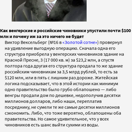
Как венгерские и российские чиновники упустили почти $100
млн и почему им за это ничего не будет
Виктор Вексельберг (№16 в
«Золотой сотне»
) провернул
на удивление выгодную операцию. Сначала одна его
структура приобрела у венгерских чиновников здание на
Красной Пресне, 3 (17 000 кв. м) за $23,2 млн, а спустя
полтора года другая его структура продала то же здание
российским чиновникам за 3,5 млрд рублей, то есть за
$120 млн, или в пять с лишним раз дороже. Житейская
логика подсказывает, что в этой истории как минимум
одно правительство было грубо облапошено — либо
венгры продали дом по дешевке, недополучив десятки
миллионов долларов, либо наши, переплатив
посреднику, не сумели те же самые десятки миллионов
сэкономить. Либо, что тоже вероятно, облапошены оба
правительства. Но самое удивительное, что у всех
чиновников есть шанс выйти сухими из воды.