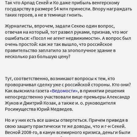
Так что Арпад Секей и Ко даже прибыль венгерскому
государству в размере $4 млн принесли. Впору награждать
таких героев, а не в темнице гноить.
Журналисты, впрочем, задали Секею один вопрос,
отвечая на который, тот развел руками, признав, что мог
ошибаться: «Посол не агент недвижимости». А вопрос был
очень простой: как же так вышло, что российское
правительство заплатило за злополучное здание в
несколько раз большую цену?
Тут, соответственно, возникают вопросы к тем, кто
проворачивал сделку уже с российской стороны. Кто они?
Как выяснила газета
«Ведомости»
, в принятии решения
непосредственно участвовали вице-премьеры Александр
Жуков и Дмитрий Козак, а также и. о. руководителя
Росимущества Юрий Медведев.
Но и у них есть все шансы отвертеться. Причем приведя в
свою защиту практически те же доводы, что и г-н Секей.
Весной 2008-го, в канун всемирного кризиса, деньги были