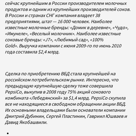
сейчас крупнейшим в России производителем молочных
продуктов и
одним из крупнейших производителей соков
.
В России и странах СНГ компания владеет 38
предприятиями, штат — 16 000 человек.
Наиболее
известные молочные бренды: «Домик в деревне», «Чудо»,
«Имунеле», «Веселый молочник».
Наиболее известные
соковые бренды: «J7», «Любимый сад», «100%
Gold».
Выручка компании с июня 2009-го по июнь 2010
года составила $2,4 млрд.
Сделка по приобретению ВБД стала крупнейшей на
российском потребительском рынке. Интересно, что
предыдущую крупнейшую сделку тоже совершила
PepsiCo, выкупив в 2008 году 75% акций сокового
комбината «Лебедянский» за $1,4 млрд.
PepsiCo скупила
все не находящиеся в свободном обращении акции ВБД.
Их основными владельцами были основатели компании
Дмитрий Дубинин, Сергей Пластинин,
Гавриил Юшваев
и
Давид Якобашвили.