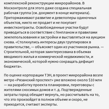
комплексной реконструкции микрорайонов. В
Москонтроле для этого даже создана специальная
рабочая группа (см. документ в конце материала).
Притормаживают развитие и девелоперы одиночных
объектов, никто не продает и не покупает
инвестконтракты. Освобожденные участки будут
приводиться в соответствие с Генпланом и правилами
землепользования и застройки и выставляться на аукцион
снова. «Столкнулись интересы двух группировок в
правительстве, — объясняет один из участников рынка. —
Строительной, которая заинтересована в объемах
вводимого жилья и коммерческой недвижимости, и
экономической, которой нужно сокращать дефицит
бюджета».
По оценке корпорации ТЭН, в проект микрорайона возле
метро «Рязанский проспект» уже вложено около $10 млн
— на разработку проекта планировки, переговоры с
жителями сносимых домов и т. д. Подтвержденные
затраты город обещает вернуть, но рассчитывать на то,
что это произойдет в полном объеме и скоро, не
приходится, считают эксперты.