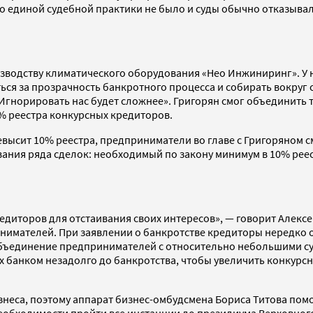
го единой судебной практики не было и суды обычно отказыв
водству климатического оборудования «Нео Инжиниринг». У не
ься за прозрачность банкротного процесса и собирать вокруг 
 Игнорировать нас будет сложнее». Григорян смог объединить
% реестра конкурсных кредиторов.
ысит 10% реестра, предприниматели во главе с Григоряном см
ания ряда сделок: необходимый по закону минимум в 10% реест
едиторов для отстаивания своих интересов», — говорит Алекс
нимателей. При заявлении о банкротстве кредиторы нередко 
 объединение предпринимателей с относительно небольшими с
х банком незадолго до банкротства, чтобы увеличить конкур
неса, поэтому аппарат бизнес-омбудсмена Бориса Титова пом
 необходимости пройти все инстанции до президиума Верховного