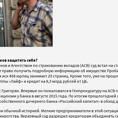
ков защитить себя?
ов и Агентством по страхованию вкладов (АСВ) суд встал на с
т право получить подробную информацию об имуществе Проби
 иск 468 юрлиц занимает 20 страниц. Кроме того, уже на про
ппы «Лайф» и кредит на 8,3 млрд рублей от ЦБ.
ригорян. Впервые он пожаловался в Генпрокуратуру на АСВ го
лицензии у банка в августе 2015 года. По итогам прошлогодне
обственного дочернего банка «Российский капитал» в обход др
и обычной историей. Мелкие предприниматели в этой ситуации
кротства. Верховный суд разрешил кредиторам объединять св