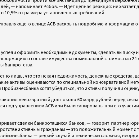
й, — напоминает Рябов. — Идет цепная реакция: не хватает д
го 10,5% от размера установленных требований.
о управляющего в лице АСВ раскрыть подробную информацию о р
все успели оформить необходимые документы, сделать выписку и
формацию о составе имущества номинальной стоимостью 24 м
ы банкротства.
стно лишь, что это некая недвижимость, денежные средства, ц
 такие активы оцениваются по специальной консервативной ме
робизнесбанка хотят убедиться, что активы получили оценку,
накопил невозвратный долг около 60 млрд рублей перед связа
тся под управлением АСВ или были санированы при его участи
паривает сделки банкротящихся банков, — говорит партнер ю
отстве активным гражданам — это положительный момент с т
Пробизнесбанка — редкий случай и технически сложная, неорди