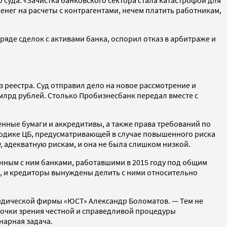
енег на расчеты с контрагентами, нечем платить работникам,
яде сделок с активами банка, оспорил отказ в арбитраже и
з реестра. Суд отправил дело на новое рассмотрение и
лрд рублей. Столько Пробизнесбанк передал вместе с
енные бумаги и аккредитивы, а также права требований по
тодике ЦБ, предусматривающей в случае повышенного риска
 адекватную рискам, и она не была слишком низкой.
нным с ним банками, работавшими в 2015 году под общим
и, и кредиторы вынуждены делить с ними относительно
ридической фирмы «ЮСТ» Александр Боломатов. — Тем не
очки зрения честной и справедливой процедуры
нарная задача.