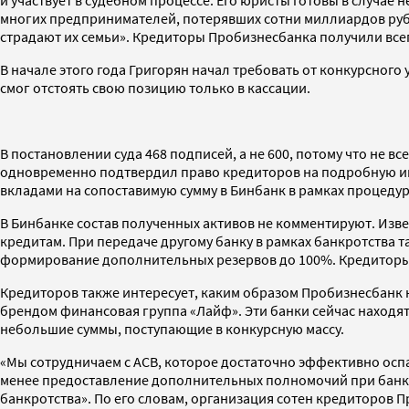
многих предпринимателей, потерявших сотни миллиардов рубле
страдают их семьи». Кредиторы Пробизнесбанка получили все
В начале этого года Григорян начал требовать от конкурсног
смог отстоять свою позицию только в кассации.
В постановлении суда 468 подписей, а не 600, потому что не 
одновременно подтвердил право кредиторов на подробную ин
вкладами на сопоставимую сумму в Бинбанк в рамках процедур
В Бинбанке состав полученных активов не комментируют. Изве
кредитам. При передаче другому банку в рамках банкротства
формирование дополнительных резервов до 100%. Кредиторы П
Кредиторов также интересует, каким образом Пробизнесбанк 
брендом финансовая группа «Лайф». Эти банки сейчас находя
небольшие суммы, поступающие в конкурсную массу.
«Мы сотрудничаем с АСВ, которое достаточно эффективно ос
менее предоставление дополнительных полномочий при банкр
банкротства». По его словам, организация сотен кредиторов 