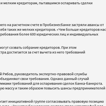
али мелким кредиторам, пытавшимся оспаривать сделки
го на расчетном счете в Пробизнесбанке застряли авансы от
себя таких же мелких кредиторов. «Чем больше кредиторов нас
 требования более 600 юридических лиц и индивидуальных
огут созвать собрание кредиторов. При этом
ра достигается за счет вычета из него требований
ей Рябов, руководитель экспертно-правовой службы
объединяют свои требования. Однако данный случай
уммами требований для оспаривания сделок банка-банкрота.
сную массу и таким образом повысить шансы предпринимателей
огает инициативной группе согласовывать правовую позицию
 суда. «Зачистка банковского сектора стала катастрофой для