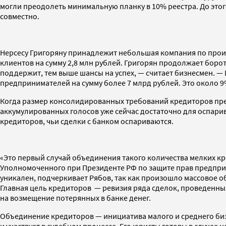
могли преодолеть минимальную планку в 10% реестра. До это
совместно.
Нерсесу Григоряну принадлежит небольшая компания по произ
клиентов на сумму 2,8 млн рублей. Григорян продолжает борот
поддержит, тем выше шансы на успех, — считает бизнесмен. —
предпринимателей на сумму более 7 млрд рублей. Это около 9
Когда размер консолидированных требований кредиторов прев
аккумулированных голосов уже сейчас достаточно для оспарив
кредиторов, чьи сделки с банком оспариваются.
«Это первый случай объединения такого количества мелких кр
Уполномоченного при Президенте РФ по защите прав предпри
уникален, подчеркивает Рябов, так как произошло массовое
Главная цель кредиторов — ревизия ряда сделок, проведенны
на возмещение потерянных в банке денег.
Объединение кредиторов — инициатива малого и среднего биз
и участвует в судебном процессе. Его юристы готовы в случае