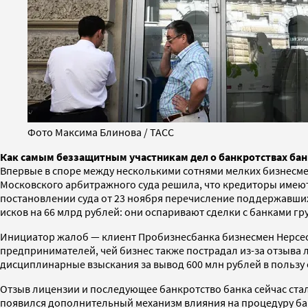
Фото Максима Блинова / ТАСС
Как самым беззащитным участникам дел о банкротствах бан
Впервые в споре между несколькими сотнями мелких бизнесмен
Московского арбитражного суда решила, что кредиторы имею
постановлении суда от 23 ноября перечисление поддержавших
исков на 66 млрд рублей: они оспаривают сделки с банками гру
Инициатор жалоб — клиент Пробизнесбанка бизнесмен Нерсес Г
предпринимателей, чей бизнес также пострадал из-за отзыва 
дисциплинарные взыскания за вывод 600 млн рублей в пользу с
Отзыв лицензии и последующее банкротство банка сейчас стал
появился дополнительный механизм влияния на процедуру бан