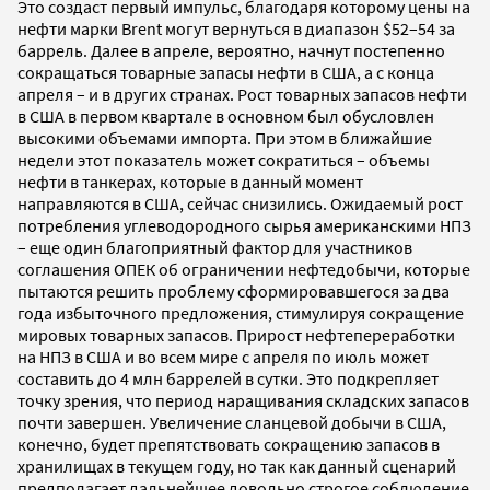
Это создаст первый импульс, благодаря которому цены на
нефти марки Brent могут вернуться в диапазон $52–54 за
баррель. Далее в апреле, вероятно, начнут постепенно
сокращаться товарные запасы нефти в США, а с конца
апреля – и в других странах. Рост товарных запасов нефти
в США в первом квартале в основном был обусловлен
высокими объемами импорта. При этом в ближайшие
недели этот показатель может сократиться – объемы
нефти в танкерах, которые в данный момент
направляются в США, сейчас снизились. Ожидаемый рост
потребления углеводородного сырья американскими НПЗ
– еще один благоприятный фактор для участников
соглашения ОПЕК об ограничении нефтедобычи, которые
пытаются решить проблему сформировавшегося за два
года избыточного предложения, стимулируя сокращение
мировых товарных запасов. Прирост нефтепереработки
на НПЗ в США и во всем мире с апреля по июль может
составить до 4 млн баррелей в сутки. Это подкрепляет
точку зрения, что период наращивания складских запасов
почти завершен. Увеличение сланцевой добычи в США,
конечно, будет препятствовать сокращению запасов в
хранилищах в текущем году, но так как данный сценарий
предполагает дальнейшее довольно строгое соблюдение