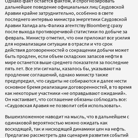
Однако факт остается фактом, и спрогнозировать
дальнейшее поведение официальных лиц Саудовской
Аравии крайне затруднительно, особенно в свете
последнего интервью министра энергетики Саудовской
Аравии Халида аль-Фалиха агентству Bloomberg сразу
после выхода противоречивой статистики по добыче за
февраль. Министр отметил, что они приложат все усилия
для нормализации ситуации в отрасли и что срок
действия договоренностей о сокращении добычи может
быть продлен, если объем складских запасов нефти в
мире останется выше среднего показателя за последние
пять лет. Все эти сигналы, казалось бы, указывают на
продление соглашений, однако министр также
предупредил, что саудиты не собираются и далее нести
основное бремя реализации договоренностей, в то время
как некоторые участники «не оправдывают ожиданий».
Он настаивает, что соглашение обязаны соблюдать все:
«Саудовская Аравия не позволит себя использовать».
Вышеизложенное наводит на мысль, что в дальнейшем с
одинаковой вероятностью можно ожидать как
восходящей, так и нисходящей динамики цен на нефть.
Предлагаю рассмотреть два сценария развития событий