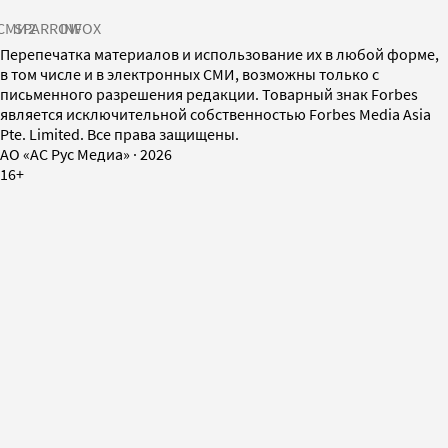
СМИ2
SPARROW
INFOX
Перепечатка материалов и использование их в любой форме,
в том числе и в электронных СМИ, возможны только с
письменного разрешения редакции. Товарный знак Forbes
является исключительной собственностью Forbes Media Asia
Pte. Limited. Все права защищены.
AO «АС Рус Медиа»
·
2026
16+