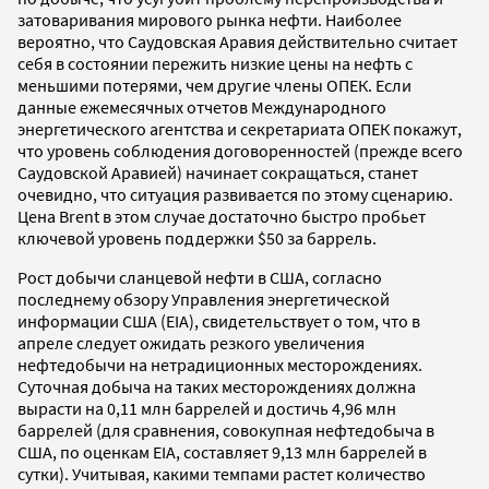
затоваривания мирового рынка нефти. Наиболее
вероятно, что Саудовская Аравия действительно считает
себя в состоянии пережить низкие цены на нефть с
меньшими потерями, чем другие члены ОПЕК. Если
данные ежемесячных отчетов Международного
энергетического агентства и секретариата ОПЕК покажут,
что уровень соблюдения договоренностей (прежде всего
Саудовской Аравией) начинает сокращаться, станет
очевидно, что ситуация развивается по этому сценарию.
Цена Brent в этом случае достаточно быстро пробьет
ключевой уровень поддержки $50 за баррель.
Рост добычи сланцевой нефти в США, согласно
последнему обзору Управления энергетической
информации США (EIA), свидетельствует о том, что в
апреле следует ожидать резкого увеличения
нефтедобычи на нетрадиционных месторождениях.
Суточная добыча на таких месторождениях должна
вырасти на 0,11 млн баррелей и достичь 4,96 млн
баррелей (для сравнения, совокупная нефтедобыча в
США, по оценкам EIA, составляет 9,13 млн баррелей в
сутки). Учитывая, какими темпами растет количество