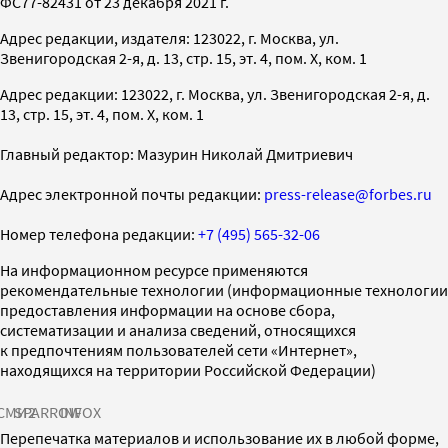
ФС77-82431 от 23 декабря 2021 г.
Адрес редакции, издателя: 123022, г. Москва, ул.
Звенигородская 2-я, д. 13, стр. 15, эт. 4, пом. X, ком. 1
Адрес редакции: 123022, г. Москва, ул. Звенигородская 2-я, д.
13, стр. 15, эт. 4, пом. X, ком. 1
Главный редактор: Мазурин Николай Дмитриевич
Адрес электронной почты редакции:
press-release@forbes.ru
Номер телефона редакции:
+7 (495) 565-32-06
На информационном ресурсе применяются
рекомендательные технологии (информационные технологии
предоставления информации на основе сбора,
систематизации и анализа сведений, относящихся
к предпочтениям пользователей сети «Интернет»,
находящихся на территории Российской Федерации)
СМИ2
SPARROW
INFOX
Перепечатка материалов и использование их в любой форме,