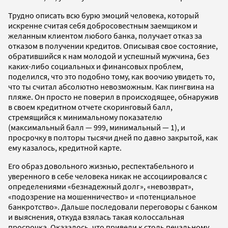
Трудно описать всю бурю эмоций человека, который
искренне считая себя добросовестным заемщиком и
желанным клиентом любого банка, получает отказ за
отказом в получении кредитов. Описывая свое состояние,
обратившийся к нам молодой и успешный мужчина, без
каких-либо социальных и финансовых проблем,
поделился, что это подобно тому, как воочию увидеть то,
что ты считал абсолютно невозможным. Как пингвина на
пляже. Он просто не поверил в происходящее, обнаружив
в своем кредитном отчете скоринговый балл,
стремящийся к минимальному показателю
(максимальный балл — 999, минимальный — 1), и
просрочку в полторы тысячи дней по давно закрытой, как
ему казалось, кредитной карте.
Его образ довольного жизнью, респектабельного и
уверенного в себе человека никак не ассоциировался с
определениями «безнадежный долг», «невозврат»,
«подозрение на мошенничество» и «потенциальное
банкротство». Дальше последовали переговоры с банком
и выяснения, откуда взялась такая колоссальная
просрочка. Оказалось, что привели к столь печальному