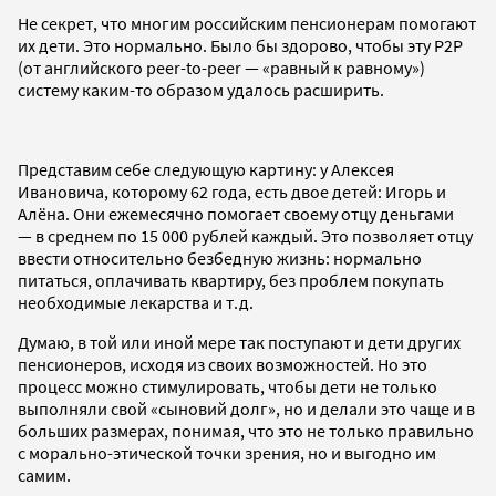
Не секрет, что многим российским пенсионерам помогают
их дети. Это нормально. Было бы здорово, чтобы эту P2P
(от английского peer-to-peer — «равный к равному»)
систему каким-то образом удалось расширить.
Представим себе следующую картину: у Алексея
Ивановича, которому 62 года, есть двое детей: Игорь и
Алёна. Они ежемесячно помогает своему отцу деньгами
— в среднем по 15 000 рублей каждый. Это позволяет отцу
ввести относительно безбедную жизнь: нормально
питаться, оплачивать квартиру, без проблем покупать
необходимые лекарства и т.д.
Думаю, в той или иной мере так поступают и дети других
пенсионеров, исходя из своих возможностей. Но это
процесс можно стимулировать, чтобы дети не только
выполняли свой «сыновий долг», но и делали это чаще и в
больших размерах, понимая, что это не только правильно
с морально-этической точки зрения, но и выгодно им
самим.