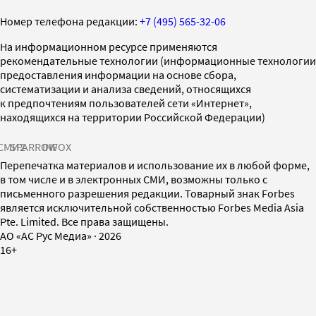
Номер телефона редакции:
+7 (495) 565-32-06
На информационном ресурсе применяются
рекомендательные технологии (информационные технологии
предоставления информации на основе сбора,
систематизации и анализа сведений, относящихся
к предпочтениям пользователей сети «Интернет»,
находящихся на территории Российской Федерации)
СМИ2
SPARROW
INFOX
Перепечатка материалов и использование их в любой форме,
в том числе и в электронных СМИ, возможны только с
письменного разрешения редакции. Товарный знак Forbes
является исключительной собственностью Forbes Media Asia
Pte. Limited. Все права защищены.
AO «АС Рус Медиа»
·
2026
16+