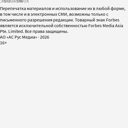
СМИ2
SPARROW
INFOX
Перепечатка материалов и использование их в любой форме,
в том числе и в электронных СМИ, возможны только с
письменного разрешения редакции. Товарный знак Forbes
является исключительной собственностью Forbes Media Asia
Pte. Limited. Все права защищены.
AO «АС Рус Медиа»
·
2026
16+