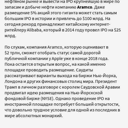
нефтяном рынке и вывести на IPO крупнейшую в мире по
запасам и добыче нефти компанию
Aramco
. Даже
размещение 5% акций этого гиганта может стать самым
большим IPO в истории и привлечь до $100 млрд. На
сегодня рекорд принадлежит китайскому интернет-
ритейлеру Alibaba, который в 2014 году провел IPO на $25
млрд.
По слухам, компания Aramco, которую оценивают в
$2 трлн, сможет отобрать статус самой дорогой
публичной компании у Apple уже в конце 2018 года.
Пока остается открытым вопрос, на какой именно
площадке проводить размещение. Саудиты
рассматривают варианты выхода на биржи Нью-Йорка,
Лондона и других финансовых столиц мира. Президент
Трамп в личном разговоре с королем Саудовской Аравии
продвигал идею размещения на Нью-Йорскской
фондовой бирже (NYSE). Однако проведение IPO на
иностранной площадке потребует большей открытости,
что довольно трудное условие для одной из последних в
мире абсолютных монархий.