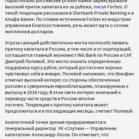
Параллельно российские private-банки зафиксировали
высокий приток капитала из-за рубежа,
писа
л Forbes. О
такой тенденции рассказали в Sberbank Private Banking и в
Альфа-Банке. По словам источников Forbes из индустрии
управления благосостоянием, речь может идти о сотнях
миллионов долларов.
Угроза санкций действительно могла поспособствовать
притоку капитала в Россию, в том числе и от корпораций,
соглашается главный экономист ING Bank по России и СНГ
Дмитрий Полевой. Это могло оказать определенную
поддержку курсу рубля, который достаточно хорошо
чувствовал себя в январе. Полевой напомнил, что Минфин
отмечал высокий интерес со стороны обеспеченных
россиян к суверенным еврооблигациям, планируемым к
выпуску в 2018 году. В этом свете интерес компаний к
переводу части средств в Россию вполне
логичен. Тенденция к притоку капитала может
продолжиться и в последующие месяцы, считает Полевой.
Аналогичной точки зрения придерживается и
генеральный директор УК «Спутник — Управление
капиталом» Александр Лосев. Он отмечает, что