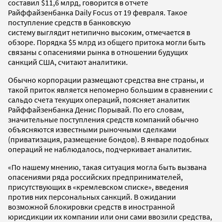
составил $11,6 млрд, говорится в отчете
Райффайзенбанка Daily Focus от 19 февраля. Такое
поступление средств в банковскую
систему выглядит нетипично высоким, отмечается в
обзоре. Порядка $5 млрд из общего притока могли быть
связаны с опасениями рынка в отношении будущих
санкций США, считают аналитики.
Обычно корпорации размещают средства вне страны, и
такой приток является непомерно большим в сравнении с
сальдо счета текущих операций, поясняет аналитик
Райффайзенбанка Денис Порывай. По его словам,
значительные поступления средств компаний обычно
объясняются известными рыночными сделками
(приватизация, размещение бондов). В январе подобных
операций не наблюдалось, подчеркивает аналитик.
«По нашему мнению, такая ситуация могла быть вызвана
опасениями ряда российских предпринимателей,
присутствующих в «кремлевском списке», введения
против них персональных санкций. В ожидании
возможной блокировки средств в иностранной
юрисдикции их компании или они сами ввозили средства,