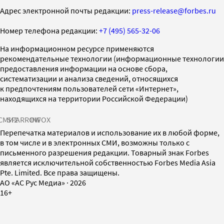
Адрес электронной почты редакции:
press-release@forbes.ru
Номер телефона редакции:
+7 (495) 565-32-06
На информационном ресурсе применяются
рекомендательные технологии (информационные технологии
предоставления информации на основе сбора,
систематизации и анализа сведений, относящихся
к предпочтениям пользователей сети «Интернет»,
находящихся на территории Российской Федерации)
СМИ2
SPARROW
INFOX
Перепечатка материалов и использование их в любой форме,
в том числе и в электронных СМИ, возможны только с
письменного разрешения редакции. Товарный знак Forbes
является исключительной собственностью Forbes Media Asia
Pte. Limited. Все права защищены.
AO «АС Рус Медиа»
·
2026
16+