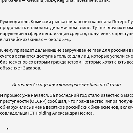
три банка — Rietumu, ABLV, Regional investment bank.
Руководитель Комиссии рынка финансов и капитала Петерс Пут
продолжать в таком же динамичном темпе. Тут нет других воз
нарушений в сфере легализации средств, полученных преступн
в латвийских банках — около 5%,.
К чему приведет дальнейшие закручивание гаек для россиян в
счетов останется доступна только для лиц, которые успели см
бизнесменов со вторым гражданством, которые хотят снять во
объясняет Захаров.
Источник Ассоциация коммерческих банков Латвии
И процесс уже начался. За последний год стало известно о м
преступности (OCCRP) сообщал, что гражданство Кипра полу
обнаружились имена десятков российских бизнесменов, включ
совладельца ICT Holding Александра Несиса.