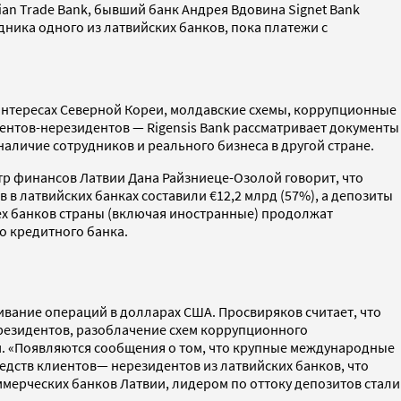
ian Trade Bank, бывший банк Андрея Вдовина Signet Bank
трудника одного из латвийских банков, пока платежи с
 интересах Северной Кореи, молдавские схемы, коррупционные
ентов-нерезидентов — Rigensis Bank рассматривает документы
наличие сотрудников и реального бизнеса в другой стране.
тр финансов Латвии Дана Райзниеце-Озолой говорит, что
в латвийских банках составили €12,2 млрд (57%), а депозиты
всех банков страны (включая иностранные) продолжат
го кредитного банка.
вание операций в долларах США. Просвиряков считает, что
резидентов, разоблачение схем коррупционного
м. «Появляются сообщения о том, что крупные международные
дств клиентов— нерезидентов из латвийских банков, что
мерческих банков Латвии, лидером по оттоку депозитов стали