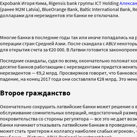
Expobank Игоря Кима, Rigensis bank группы ICT Holding
Алексан
(ранее M2M Latvia), BlueOrange Bank, Baltic International Bank,
долларами для нерезидентов эти банки не отключали.
Многие банки в последние годы так или иначе попадались на
операции стран Средней Азии. После скандала с ABLV некото
для открытия счета за €20 000. В Латвии готовится законопро
Последние скандалы, судя по всему, окончательно положат к
десятке банков работающим с нерезидентами придется менять с
нерезидентов — €9,2 млрд. Просвиряков говорит, что банковск
падение, на конец 2017 года они составляли €28 млрд. Это ме
Второе гражданство
Окончательно сокрушить латвийские банки может решение о в
обслуживание сомнительных операций, недостаточный размер 
покровительства со стороны регулятора — все это не дает в
банки начинают отказывать латвийским банкам в проведении 
может стать триггером к коллапсу наиболее слабых игроков»,