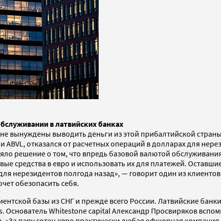
обслуживании в латвийских банках
яне вынуждены выводить деньги из этой прибалтийской страны
 и ABVL, отказался от расчетных операций в долларах для нере
яло решение о том, что впредь базовой валютой обслуживания 
ые средства в евро и использовать их для платежей. Оставши
ля нерезидентов полгода назад», — говорит один из клиентов 
очет обезопасить себя.
лиентской базы из СНГ и прежде всего России. Латвийские бан
 Основатель Whitestone capital Александр Просвиряков вспом
«За пару сотен евро практически любая офшорная компания м