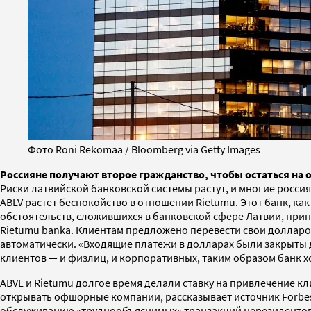
Фото Roni Rekomaa / Bloomberg via Getty Images
Россияне получают второе гражданство, чтобы остаться на 
Риски латвийской банковской системы растут, и многие росси
ABLV растет беспокойство в отношении Rietumu. Этот банк, как
обстоятельств, сложившихся в банковской сфере Латвии, прин
Rietumu banka. Клиентам предложено перевести свои долларов
автоматически. «Входящие платежи в долларах были закрыты д
клиентов — и физлиц, и корпоративных, таким образом банк х
ABVL и Rietumu долгое время делали ставку на привлечение к
открывать офшорные компании, рассказывает источник Forbes.
обслуживанию «труднообъяснимых» транзакций нерезидентов. 