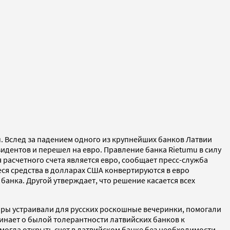
. Вслед за падением одного из крупнейших банков Латвии
зидентов и перешел на евро. Правление банка Rietumu в силу
расчетного счета является евро, сообщает пресс-служба
еся средства в долларах США конвертируются в евро
банка. Другой утверждает, что решение касается всех
киры устраивали для русских роскошные вечеринки, помогали
инает о былой толерантности латвийских банков к
огла открыть счет в латвийском банке без необходимости