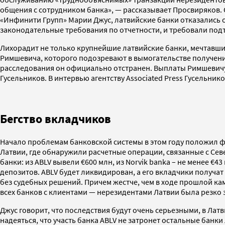
общения с сотрудником банка», — рассказывает Просвиряков.
«Инфинити Групп» Марии Джус, латвийские банки отказались 
законодательные требования по отчетности, и требовали под
Лихорадит не только крупнейшие латвийские банки, мечтавши
Римшевича, которого подозревают в вымогательстве получения 
расследования он официально отстранен. Выплаты Римшевичу 
Гусельников. В интервью агентству Associated Press Гусельник
Бегство вкладчиков
Начало проблемам банковской системы в этом году положил 
Латвии, где обнаружили расчетные операции, связанные с Се
банки: из ABLV вывели €600 млн, из Norvik banka – не менее 
депозитов. ABLV будет ликвидирован, а его вкладчики получа
без судебных решений. Причем жестче, чем в ходе прошлой камп
всех банков с клиентами — нерезидентами Латвии была резко 
Джус говорит, что последствия будут очень серьезными, в Ла
надеяться, что участь банка ABLV не затронет остальные бан