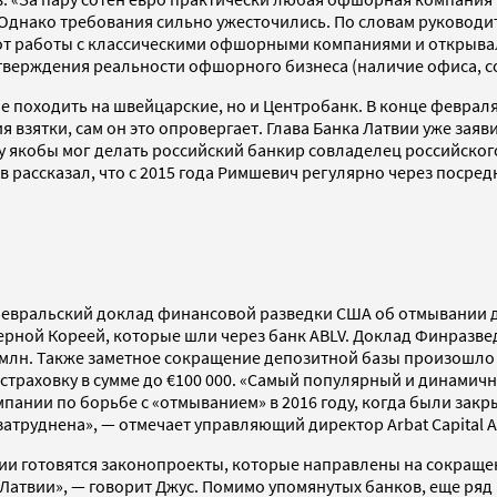
 Однако требования сильно ужесточились. По словам руковод
от работы с классическими офшорными компаниями и открывал
тверждения реальности офшорного бизнеса (наличие офиса, с
е походить на швейцарские, но и Центробанк. В конце феврал
взятки, сам он это опровергает. Глава Банка Латвии уже заяви
якобы мог делать российский банкир совладелец российского
ов рассказал, что с 2015 года Римшевич регулярно через посред
февральский доклад финансовой разведки США об отмывании д
верной Кореей, которые шли через банк ABLV. Доклад Финразв
€43 млн. Также заметное сокращение депозитной базы произошло
т страховку в сумме до €100 000. «Cамый популярный и динам
ании по борьбе с «отмыванием» в 2016 году, когда были закрыт
затруднена», — отмечает управляющий директор Arbat Capital 
твии готовятся законопроекты, которые направлены на сокраще
ки Латвии», — говорит Джус. Помимо упомянутых банков, еще р