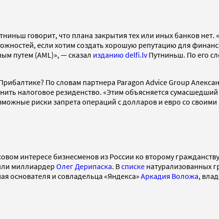
ниньш говорит, что плана закрытия тех или иных банков нет.
можностей, если хотим создать хорошую репутацию для финанс
ым путем (AML)», — сказал
изданию delfi.lv
Путниньш. По его с
 Прибалтике? По словам партнера Paragon Advice Group Алекс
енить налоговое резиденство. «Этим объясняется сумасшедший 
зможные риски запрета операций с долларов и евро со своими
ассовом интересе бизнесменов из России ко второму гражданст
чили миллиардер
Олег Дерипаска
. В
списке
натурализованных гр
ая основателя и совладельца «Яндекса»
Аркадия Воложа
, вла