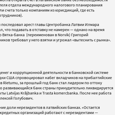
ителя отдела международного налогового планирования
и счета только компаниям из юрисдикций, где есть
отрудников).
я последовал арест главы Центробанка Латвии Илмара
л, что подавать в отставку не намерен — однако на время
 Вятка-банка (переименован в Norvik) Григорий
ников требовал у него взятки и угрожал «вытеснить с рынка».
енег и коррупционной деятельности в банковской системе
едки США спровоцировал набег вкладчиков на прибалтийские
 в Rietumu, за прошлый год банк стал лидером по оттоку
ично развивающийся банк страны принудительно ликвидируется
ы Latvijas Krājbanka и Trasta komercbanka. После нее работа
Алексей Голубович.
ние доли нерезидентов в латвийских банках. «Остается
яд кредитных организаций работают с нерезидентами —