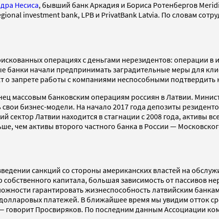
дра Несиса
, бывший банк Аркадия и Бориса Ротенбергов Merid
 Regional investment bank, LPB и PrivatBank Latvia. По словам со
 рискованных операциях с деньгами нерезидентов: операции в
рые банки начали предпринимать заградительные меры для кли
ект о запрете работы с компаниями неспособными подтвердить 
онец массовым банковским операциям россиян в Латвии. Минис
вои бизнес-модели. На начало 2017 года депозиты резидентов 
ий сектор Латвии находится в стагнации с 2008 года, активы 
ньше, чем активы второго частного банка в России — Московско
ведении санкций со стороны американских властей на обслужи
собственного капитала, большая зависимость от пассивов не
озможности гарантировать жизнеспособность латвийским банка
долларовых платежей. В ближайшее время мы увидим отток сре
 — говорит Просвиряков. По последним данным Ассоциации ком