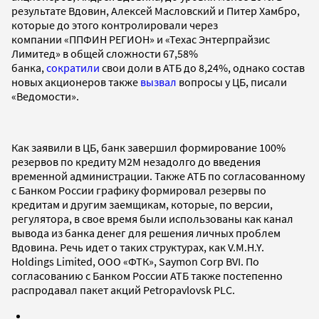
результате Вдовин, Алексей Масловский и Питер Хамбро,
которые до этого контролировали через
компании «ППФИН РЕГИОН» и «Техас Энтерпрайзис
Лимитед» в общей сложности 67,58%
банка,
сократили
свои доли в АТБ до 8,24%, однако состав
новых акционеров также
вызвал
вопросы у ЦБ, писали
«Ведомости».
Как заявили в ЦБ, банк завершил формирование 100%
резервов по кредиту М2М незадолго до введения
временной администрации. Также АТБ по согласованному
с Банком России графику формировал резервы по
кредитам и другим заемщикам, которые, по версии,
регулятора, в свое время были использованы как канал
вывода из банка денег для решения личных проблем
Вдовина. Речь идет о таких структурах, как V.M.H.Y.
Holdings Limited, ООО «ФТК», Saymon Corp BVI. По
согласованию с Банком России АТБ также постепенно
распродавал пакет акций Petropavlovsk PLC.