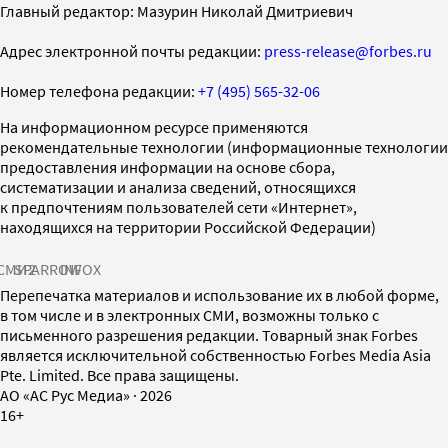
Главный редактор: Мазурин Николай Дмитриевич
Адрес электронной почты редакции:
press-release@forbes.ru
Номер телефона редакции:
+7 (495) 565-32-06
На информационном ресурсе применяются
рекомендательные технологии (информационные технологии
предоставления информации на основе сбора,
систематизации и анализа сведений, относящихся
к предпочтениям пользователей сети «Интернет»,
находящихся на территории Российской Федерации)
СМИ2
SPARROW
INFOX
Перепечатка материалов и использование их в любой форме,
в том числе и в электронных СМИ, возможны только с
письменного разрешения редакции. Товарный знак Forbes
является исключительной собственностью Forbes Media Asia
Pte. Limited. Все права защищены.
AO «АС Рус Медиа»
·
2026
16+