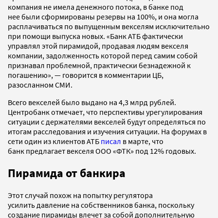
компания не имела денежного потока, в банке под
нее были сформированы резервы на 100%, и она могла
расплачиваться по выпущенным векселям исключительно
при помощи выпуска новых. «Банк АТБ фактически
управлял этой пирамидой, продавая людям векселя
компании, задолженность которой перед самим собой
признавал проблемной, практически безнадежной к
погашению», — говорится в комментарии ЦБ,
разосланном СМИ.
Всего векселей было выдано на 4,3 млрд рублей.
Центробанк отмечает, что перспективы урегулирования
ситуации с держателями векселей будут определяться по
итогам расследования и изучения ситуации. На форумах в
сети один из клиентов АТБ
писал
в марте, что
банк предлагает векселя ООО «ФТК» под 12% годовых.
Пирамида от банкира
Этот случай похож на попытку регулятора
усилить давление на собственников банка, поскольку
создание пирамиды влечет за собой дополнительную