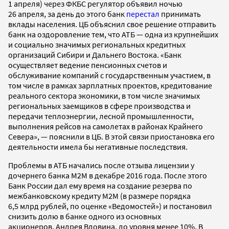
1 апреля) через ФКБС регулятор объявил ночью
26 апреля, за день до этого банк
перестал
принимать
вклады населения. ЦБ объяснил свое решение отправить
банк на оздоровление тем, что АТБ — одна из крупнейших
и социально значимых региональных кредитных
организаций Сибири и Дальнего Востока. «Банк
осуществляет ведение пенсионных счетов и
обслуживание компаний с государственным участием, в
том числе в рамках зарплатных проектов, кредитование
реального сектора экономики, в том числе значимых
региональных заемщиков в сфере производства и
передачи теплоэнергии, лесной промышленности,
выполнения рейсов на самолетах в районах Крайнего
Севера», — пояснили в ЦБ. В этой связи приостановка его
деятельности имела бы негативные последствия.
Проблемы в АТБ начались после отзыва лицензии у
дочернего банка М2М в декабре 2016 года. После этого
Банк России дал ему время на создание резерва по
межбанковскому кредиту М2М (в размере порядка
6,5 млрд рублей, по оценке «Ведомостей») и постановил
снизить долю в банке одного из основных
акционеров, Андрея Вдовина, до уровня менее 10%. В