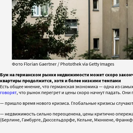
Фото Florian Gaertner / Photothek via Getty Images
Бум на германском рынке недвижимости может скоро законч
квартиры продолжится, хотя и более низкими темпами
Есть общее мнение, что германская экономика — одна из самых
говорят
, что рынок перегрет и цены скоро начнут падать. Он
— пришло время нового кризиса. Глобальные кризисы случаютс
— недвижимость сильно переоценена, цены критично опереж
(Берлине, Гамбурге, Дюссельдорфе, Кельне, Мюнхене, Франкфу