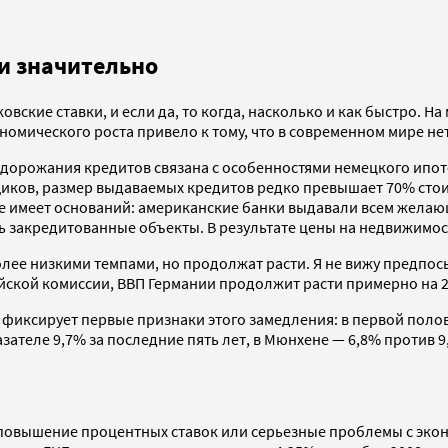
ли значительно
ковские ставки, и если да, то когда, насколько и как быстро. 
омического роста привело к тому, что в современном мире не
 удорожания кредитов связана с особенностями немецкого ипот
ков, размер выдаваемых кредитов редко превышает 70% стои
 не имеет оснований: американские банки выдавали всем жела
ть закредитованные объекты. В результате цены на недвижимос
олее низкими темпами, но продолжат расти. Я не вижу предпос
ской комиссии, ВВП Германии продолжит расти примерно на 2
 фиксирует первые признаки этого замедления: в первой поло
зателе 9,7% за последние пять лет, в Мюнхене — 6,8% против 9
 повышение процентных ставок или серьезные проблемы с экон