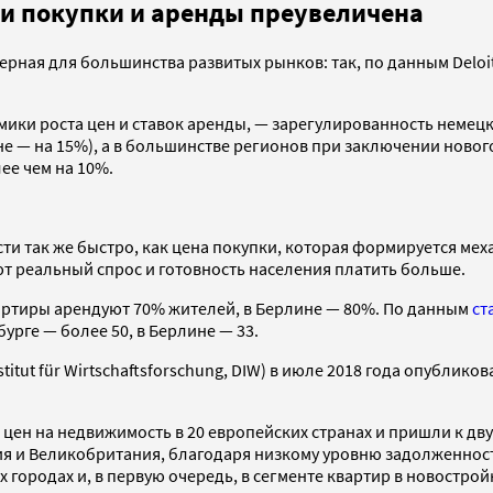
и покупки и аренды преувеличена
рная для большинства развитых рынков: так, по данным Deloit
ки роста цен и ставок аренды, — зарегулированность немецко
ине — на 15%), а в большинстве регионов при заключении нов
е чем на 10%.
асти так же быстро, как цена покупки, которая формируется м
т реальный спрос и готовность населения платить больше.
артиры арендуют 70% жителей, в Берлине — 80%. По данным
ст
урге — более 50, в Берлине — 33.
itut für Wirtschaftsforschung, DIW) в июле 2018 года опублико
ен на недвижимость в 20 европейских странах и пришли к дву
ия и Великобритания, благодаря низкому уровню задолженност
городах и, в первую очередь, в сегменте квартир в новострой