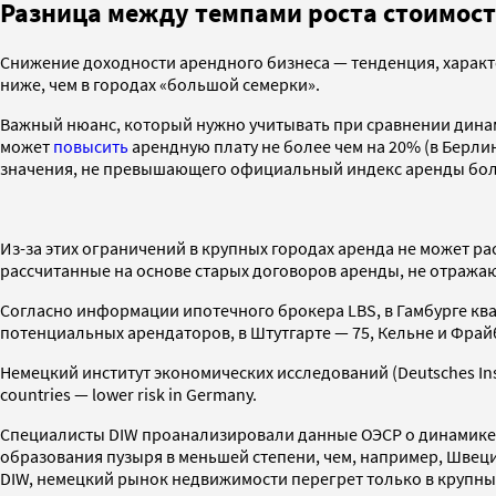
Разница между темпами роста стоимост
Снижение доходности арендного бизнеса — тенденция, характе
ниже, чем в городах «большой семерки».
Важный нюанс, который нужно учитывать при сравнении динами
может
повысить
арендную плату не более чем на 20% (в Берл
значения, не превышающего официальный индекс аренды боле
Из-за этих ограничений в крупных городах аренда не может р
рассчитанные на основе старых договоров аренды, не отражаю
Согласно информации ипотечного брокера LBS, в Гамбурге кв
потенциальных арендаторов, в Штутгарте — 75, Кельне и Фрайб
Немецкий институт экономических исследований (Deutsches Inst
countries — lower risk in Germany.
Специалисты DIW проанализировали данные ОЭСР о динамике ц
образования пузыря в меньшей степени, чем, например, Швец
DIW, немецкий рынок недвижимости перегрет только в крупных 