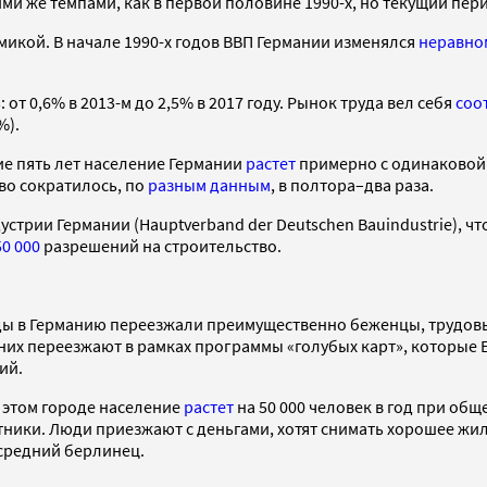
ми же темпами, как в первой половине 1990-х, но текущий пер
микой. В начале 1990-х годов ВВП Германии изменялся
неравно
 от 0,6% в 2013-м до 2,5% в 2017 году. Рынок труда вел себя
соо
%).
ние пять лет население Германии
растет
примерно с одинаковой с
во сократилось, по
разным
данным
, в полтора–два раза.
стрии Германии (Hauptverband der Deutschen Bauindustrie), ч
50 000
разрешений на строительство.
годы в Германию переезжали преимущественно беженцы, трудовы
 них переезжают в рамках программы «голубых карт», которые
ий.
 этом городе население
растет
на 50 000 человек в год при об
ники. Люди приезжают с деньгами, хотят снимать хорошее жил
 средний берлинец.