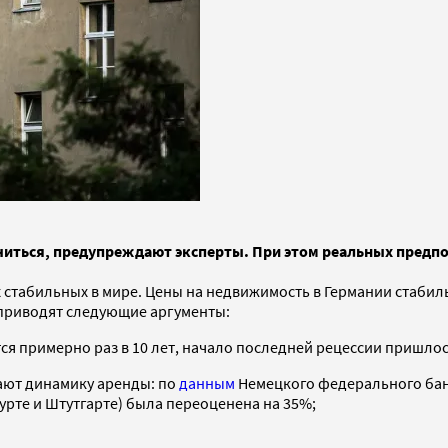
иться, предупреждают эксперты. При этом реальных предпос
 стабильных в мире. Цены на недвижимость в Германии стабиль
и приводят следующие аргументы:
я примерно раз в 10 лет, начало последней рецессии пришлос
ают динамику аренды: по
данным
Немецкого федерального банк
рте и Штутгарте) была переоценена на 35%;