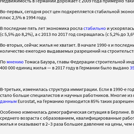
Недвижимость в Германии дорожает с 2009 года примерно таки
Во-первых, сегодня рост цен подкрепляется стабильной эконо
плюс 2,5% в 1994 году.
В последние пять лет экономика росла
стабильно
и ускорялась:
(с 5,5% до 8,2%), а с 2013 по 2017 год сокращалась (с 5,2% до 3,6
Во-вторых, сейчас жилья не хватает. В начале 1990-х и послед
количество ежегодно выдаваемых разрешений на строительст
По
мнению
Томаса Бауэра, главы Федерации строительной инду
400 000 единиц жилья — в 2017 году в Германии было выдано
3
В-третьих, изменилась структура иммиграции. Если в 1990-е 
стало больше специалистов и научных работников. Многие из
данным
Eurostat, на Германию приходится 85% таких разрешен
Особенно изменилась демографическая ситуация в Берлине. В
среднего возраста с образованием, квалифицированные работ
жилья и оказывают в 2–3 раза большее давление на цены, чем