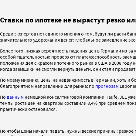
Ставки по ипотеке не вырастут резко и
Среди экспертов нет единого мнения о том, будут ли расти бан
значительного удорожания денег: глобальное замедление экон
Более того, низкая вероятность падения цен в Германии из-за
особой тщательностью проверяют платежеспособность заемщи
положения дел с крахом ипотечного рынка в США в 2008 году
когда заемщики не смогли вернуть деньги, они стали продава
По моему мнению, цены на недвижимость в Германии, хоть и б
благоприятном направлении для рынка: по
прогнозам
Европей
По
данным
немецкой консалтинговой компании Haufe, JLL уже
темпы роста цен на квартиры составили 8,4% при среднем пока
практически остановился.
Но чтобы цены начали падать, нужны веские причины: резкое