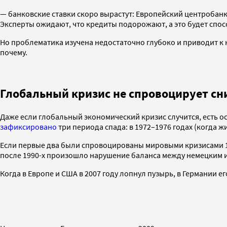
— банковские ставки скоро вырастут: Европейский центробанк
Эксперты ожидают, что кредиты подорожают, а это будет спо
Но проблематика изучена недостаточно глубоко и приводит к н
почему.
Глобальный кризис не спровоцирует сн
Даже если глобальный экономический кризис случится, есть ос
зафиксировано
три периода спада: в 1972–1976 годах (когда жи
Если первые два были спровоцированы мировыми кризисами 1973
после 1990-х произошло нарушение баланса между немецким 
Когда в Европе и США в 2007 году лопнул пузырь, в Германии