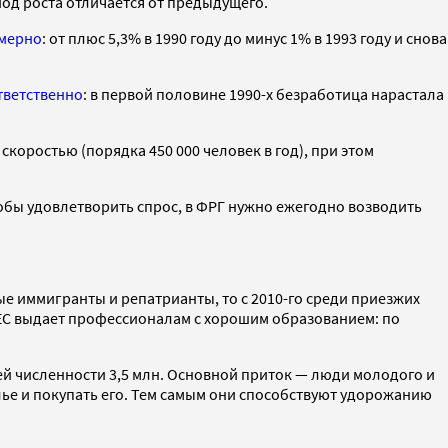
иод роста отличается от предыдущего.
мерно
: от плюс 5,3% в 1990 году до минус 1% в 1993 году и снова
тветственно
: в первой половине 1990-х безработица нарастала
коростью (порядка 450 000 человек в год), при этом
тобы удовлетворить спрос, в ФРГ нужно ежегодно возводить
е иммигранты и репатрианты, то с 2010-го среди приезжих
 ЕС выдает профессионалам с хорошим образованием: по
щей численности 3,5 млн. Основной приток — люди молодого и
ье и покупать его. Тем самым они способствуют удорожанию