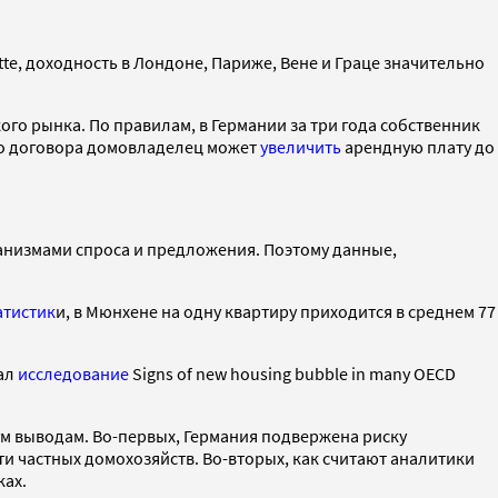
te, доходность в Лондоне, Париже, Вене и Граце значительно
го рынка. По правилам, в Германии за три года собственник
ого договора домовладелец может
увеличить
арендную плату до
еханизмами спроса и предложения. Поэтому данные,
атистик
и, в Мюнхене на одну квартиру приходится в среднем 77
вал
исследование
Signs of new housing bubble in many OECD
м выводам. Во-первых, Германия подвержена риску
и частных домохозяйств. Во-вторых, как считают аналитики
ках.