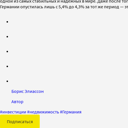
одной из самых стабильных и надежных в мире. Даже после того
Германии опустилась лишь с 5,4% до 4,3% за тот же период —
Борис Элиассон
Автор
#
инвестиции
#
недвижимость
#
Германия
Подписаться