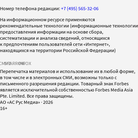
Номер телефона редакции:
+7 (495) 565-32-06
На информационном ресурсе применяются
рекомендательные технологии (информационные технологии
предоставления информации на основе сбора,
систематизации и анализа сведений, относящихся
к предпочтениям пользователей сети «Интернет»,
находящихся на территории Российской Федерации)
СМИ2
SPARROW
INFOX
Перепечатка материалов и использование их в любой форме,
в том числе и в электронных СМИ, возможны только с
письменного разрешения редакции. Товарный знак Forbes
является исключительной собственностью Forbes Media Asia
Pte. Limited. Все права защищены.
AO «АС Рус Медиа»
·
2026
16+