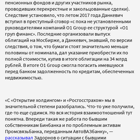
пенсионных фондов и других участников рынка,
проводивших перекрестные и закольцованные сделки).
Следствие установило, что летом 2017 года Данкевич
вступил в преступный сговор «с пока не установленными
руководителями компаний O1 Group ее структурой «О1
груп финанс». Последние организовали выпуск
облигаций на Мосбирже, а Данкевич, знавший, по версии
следствия, о том, что бумаги стоят значительно меньше
половины от номинала, дал указание приобрести их по
полной стоимости, купив в итоге облигации на 34 млрд
рублей. В итоге O1 Group смогла погасить имевшуюся
перед банком задолженность по кредитам, обеспеченных
недвижимостью.
«С «Открытие холдингом» и «Росгосстрахом» мы в
значительной степени разобрались. Что-то уже получили,
где-то еще судимся. Но вся история взаимоотношений тут
понятна. Впереди такая же работа по бывшим
собственникам Бинбанка и по проблемным активам
Промсвязьбанка, переданным АвтоВАЗбанку», —
рассказывал
Задорнов о ситуации с бывшими