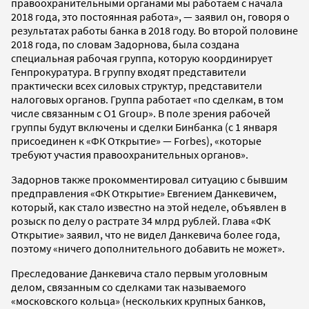
правоохранительными органами мы работаем с начала
2018 года, это постоянная работа», — заявил он, говоря о
результатах работы банка в 2018 году. Во второй половине
2018 года, по словам Задорнова, была создана
специальная рабочая группа, которую координирует
Генпрокуратура. В группу входят представители
практически всех силовых структур, представители
налоговых органов. Группа работает «по сделкам, в том
числе связанным с О1 Group». В поле зрения рабочей
группы будут включены и сделки Бинбанка (с 1 января
присоединен к «ФК Открытие» — Forbes), «которые
требуют участия правоохранительных органов».
Задорнов также прокомментировал ситуацию с бывшим
предправления «ФК Открытие» Евгением Данкевичем,
который, как стало известно на этой неделе, объявлен в
розыск по делу о растрате 34 млрд рублей. Глава «ФК
Открытие» заявил, что не видел Данкевича более года,
поэтому «ничего дополнительного добавить не может».
Преследование Данкевича стало первым уголовным
делом, связанным со сделками так называемого
«московского кольца» (нескольких крупных банков,