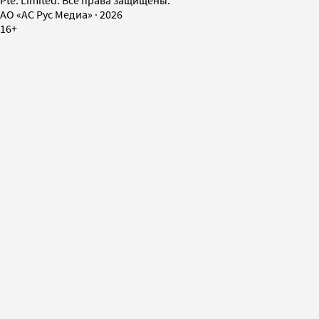
AO «АС Рус Медиа»
·
2026
16+