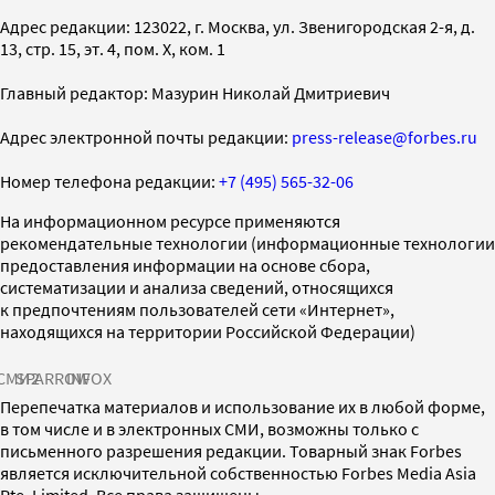
Адрес редакции: 123022, г. Москва, ул. Звенигородская 2-я, д.
13, стр. 15, эт. 4, пом. X, ком. 1
Главный редактор: Мазурин Николай Дмитриевич
Адрес электронной почты редакции:
press-release@forbes.ru
Номер телефона редакции:
+7 (495) 565-32-06
На информационном ресурсе применяются
рекомендательные технологии (информационные технологии
предоставления информации на основе сбора,
систематизации и анализа сведений, относящихся
к предпочтениям пользователей сети «Интернет»,
находящихся на территории Российской Федерации)
СМИ2
SPARROW
INFOX
Перепечатка материалов и использование их в любой форме,
в том числе и в электронных СМИ, возможны только с
письменного разрешения редакции. Товарный знак Forbes
является исключительной собственностью Forbes Media Asia
Pte. Limited. Все права защищены.