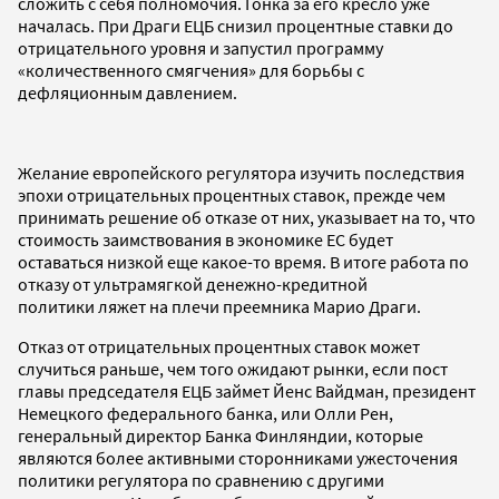
сложить с себя полномочия. Гонка за его кресло уже
началась. При Драги ЕЦБ снизил процентные ставки до
отрицательного уровня и запустил программу
«количественного смягчения» для борьбы с
дефляционным давлением.
Желание европейского регулятора изучить последствия
эпохи отрицательных процентных ставок, прежде чем
принимать решение об отказе от них, указывает на то, что
стоимость заимствования в экономике ЕС будет
оставаться низкой еще какое-то время. В итоге работа по
отказу от ультрамягкой денежно-кредитной
политики ляжет на плечи преемника Марио Драги.
Отказ от отрицательных процентных ставок может
случиться раньше, чем того ожидают рынки, если пост
главы председателя ЕЦБ займет Йенс Вайдман, президент
Немецкого федерального банка, или Олли Рен,
генеральный директор Банка Финляндии, которые
являются более активными сторонниками ужесточения
политики регулятора по сравнению с другими