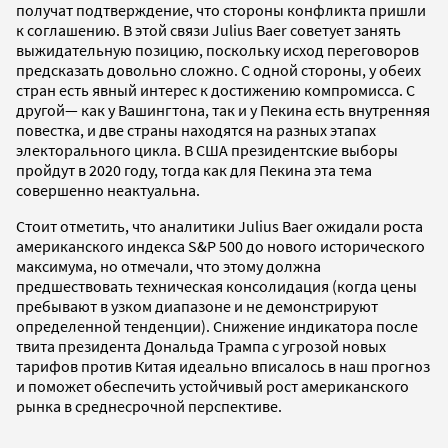
получат подтверждение, что стороны конфликта пришли
к соглашению. В этой связи Julius Baer советует занять
выжидательную позицию, поскольку исход переговоров
предсказать довольно сложно. С одной стороны, у обеих
стран есть явный интерес к достижению компромисса. С
другой— как у Вашингтона, так и у Пекина есть внутренняя
повестка, и две страны находятся на разных этапах
электорального цикла. В США президентские выборы
пройдут в 2020 году, тогда как для Пекина эта тема
совершенно неактуальна.
Стоит отметить, что аналитики Julius Baer ожидали роста
американского индекса S&P 500 до нового исторического
максимума, но отмечали, что этому должна
предшествовать техническая консолидация (когда цены
пребывают в узком диапазоне и не демонстрируют
определенной тенденции). Снижение индикатора после
твита президента Дональда Трампа с угрозой новых
тарифов против Китая идеально вписалось в наш прогноз
и поможет обеспечить устойчивый рост американского
рынка в среднесрочной перспективе.