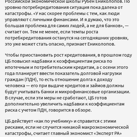
Российской экономической школы Рубен Ениколопов. По
уровню потребкредитования ситуация пока далека от
катастрофы. «У нас скорее проблемы с тем, как люди
управляют с личными финансами. И я думаю, что это
большая проблема для самих людей, а не для банков», —
считает он. Тем не менее, если темпы роста
потребкредитования останутся на сегодняшних уровнях,
это уже может стать опасно, признает Ениколопов.
Чтобы приостановить рост кредитования, в прошлом году
ЦБ повысил надбавки к коэффициентам риска по
ипотечным и потребительским кредитам, а с осени этого
года планирует ввести показатель долговой нагрузки
граждан (ПДН), то есть отношение долга к доходу
человека — его при выдаче кредитов и займов должны
будут учитывать банки и микрофинансовые организации.
В случае, если эти меры не сработают, ЦБ готов
дополнительно увеличить надбавки к коэффициентам
риска с учетом ПДН, говорится в обзоре.
ЦБ действует «как по учебнику» и справится с этими
рисками, если не случится никакой макроэкономической
катастрофы, считает главный экономист «Эксперт РА»