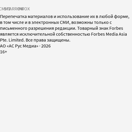
СМИ2
SPARROW
INFOX
Перепечатка материалов и использование их в любой форме,
в том числе и в электронных СМИ, возможны только с
письменного разрешения редакции. Товарный знак Forbes
является исключительной собственностью Forbes Media Asia
Pte. Limited. Все права защищены.
AO «АС Рус Медиа»
·
2026
16+