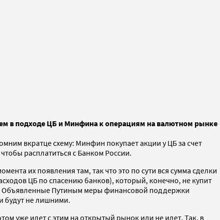
ем в подходе ЦБ и Минфина к операциям на валютном рынке
мним вкратце схему: Минфин покупает акции у ЦБ за счет
чтобы расплатиться с Банком России.
омента их появления там, так что это по сути вся сумма сделки
сходов ЦБ по спасению банков), который, конечно, не купит
ан. Объявленные Путиным меры финансовой поддержки
и будут не лишними.
м уже идет с этим на открытый рынок или не идет. Так, в