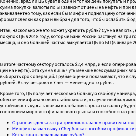
Конечно, вряд ли ЦБ будет в один и тот же день покупать и п
сумма покупки валюты по БП зависит от цены на нефть и при д
эквивалентно тому, как если бы Минфин поднял цену отсечен
формат сделки как раз и выбран для того, чтобы ослабить бю
Итак, насколько же это может укрепить рубль? Сумма валюты, 
покупок ЦБ в 2018 году, которые Банк России растянул на три г
месяца, и оно большей частью выкупается ЦБ по БП (в январе 20
В итоге частному сектору осталось $2,4 млрд, и если опериров
цен на нефть). Эта сумма лишь чуть меньше всех суммарных вл
выбирать срок операций. Грубые оценки показывают, что в случ
рублей. В случае срока в 7 лет — менее одного рубля.
Кроме того, ЦБ получает несколько большую свободу маневра, 
обеспечения финансовой стабильности, в случае необходимост
устойчивость курса к шокам колебания спроса на валюту будет
состоянием мирового финансового рынка и способностью росс
Странная сделка за три триллиона: зачем правительство
Минфин назвал выкуп Сбербанка способом профинанси
Когда ждать девальвацию рубля?