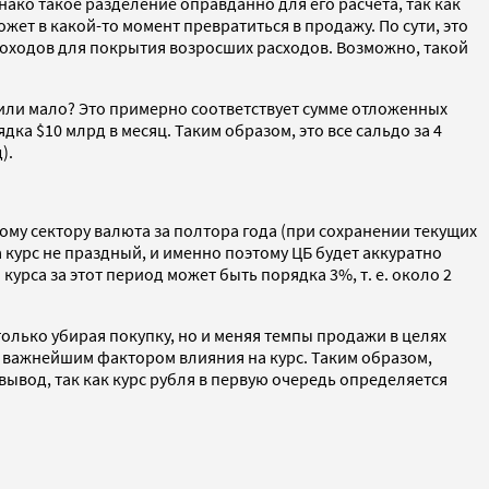
нако такое разделение оправданно для его расчета, так как
ет в какой-то момент превратиться в продажу. По сути, это
доходов для покрытия возросших расходов. Возможно, такой
 или мало? Это примерно соответствует сумме отложенных
дка $10 млрд в месяц. Таким образом, это все сальдо за 4
).
тному сектору валюта за полтора года (при сохранении текущих
 курс не праздный, и именно поэтому ЦБ будет аккуратно
курса за этот период может быть порядка 3%, т. е. около 2
олько убирая покупку, но и меняя темпы продажи в целях
т важнейшим фактором влияния на курс. Таким образом,
ывод, так как курс рубля в первую очередь определяется