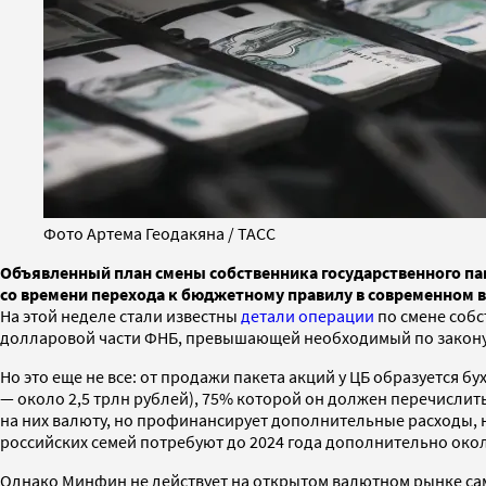
Фото Артема Геодакяна / ТАСС
Oбъявленный план смены собственника государственного па
со времени перехода к бюджетному правилу в современном ви
На этой неделе стали известны
детали операции
по смене собс
долларовой части ФНБ, превышающей необходимый по закону ми
Но это еще не все: от продажи пакета акций у ЦБ образуется б
— около 2,5 трлн рублей), 75% которой он должен перечислит
на них валюту, но профинансирует дополнительные расходы
российских семей потребуют до 2024 года дополнительно около
Однако Минфин не действует на открытом валютном рынке сам: 