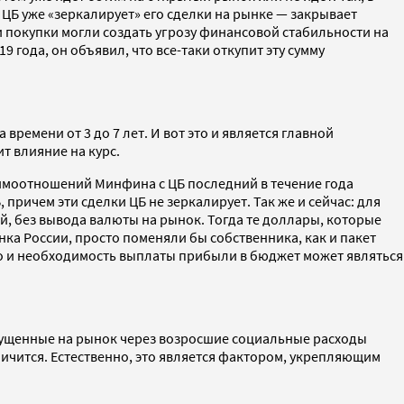
ЦБ уже «зеркалирует» его сделки на рынке — закрывает
ти покупки могли создать угрозу финансовой стабильности на
9 года, он объявил, что все-таки откупит эту сумму
времени от 3 до 7 лет. И вот это и является главной
т влияние на курс.
заимоотношений Минфина с ЦБ последний в течение года
причем эти сделки ЦБ не зеркалирует. Так же и сейчас: для
, без вывода валюты на рынок. Тогда те доллары, которые
ка России, просто поменяли бы собственника, как и пакет
то и необходимость выплаты прибыли в бюджет может являться
выпущенные на рынок через возросшие социальные расходы
ичится. Естественно, это является фактором, укрепляющим