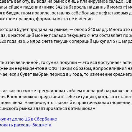
родавать валюту, выводя на рынок лишь планируемое сальдо. Од
альнейшем падении (ниже $42 за баррель на данный момент) мож
ия в бюджетном правиле, оставляя себе больше нефтегазовых 
джетное правило, формально его не изменив.
которая будет продана на рынке, — около $40 млрд. Много это
ода. В настоящий момент сальдо текущего счета составляет поря
20 года из 9,5 млрд счета текущих операций ЦБ купил $7,1 млрд
ать этой величиной, то сумма покупки — это вся доступная час
ожений нерезидентов в ОФЗ. Таким образом, вопрос влияния на
ае, если будет выбран период в 3 года, то изменение среднего 
так как он сможет регулировать объем операций на рынке не т
и. Вполне можно представить себе ситуацию, когда это стане
 повышена. Наверное, это главный в практическом отношении в
ийского рынка адаптироваться к этим шокам.
 купит долю ЦБ в Сбербанке
ровать расходы бюджета