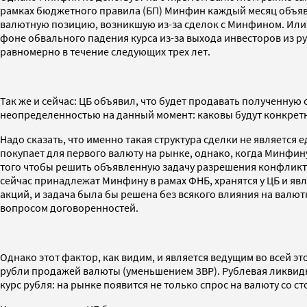
рамках бюджетного правила (БП) Минфин каждый месяц объявля
валютную позицию, возникшую из-за сделок с Минфином. Или же
фоне обвального падения курса из-за выхода инвесторов из руб
равномерно в течение следующих трех лет.
Так же и сейчас: ЦБ объявил, что будет продавать полученную 
неопределенностью на данный момент: каковы будут конкретны
Надо сказать, что именно такая структура сделки не являетс
покупает для первого валюту на рынке, однако, когда Минфину 
того чтобы решить объявленную задачу разрешения конфликта 
сейчас принадлежат Минфину в рамах ФНБ, хранятся у ЦБ и яв
акций, и задача была бы решена без всякого влияния на вал
вопросом договоренностей.
Однако этот фактор, как видим, и является ведущим во всей э
рубли продажей валюты (уменьшением ЗВР). Рублевая ликвидно
курс рубля: на рынке появится не только спрос на валюту со 