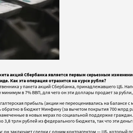
кета акций Сбербанка является первым серьезным изменени
де. Как эта операция отразится на курсе рубля?
твенника у пакета акций Сбербанка, принадлежавшего ЦБ. Напо
нимум в 7% ВВП, для чего он эти доллары продает за рубли, 
ухгалтерская прибыль (акции не переоценивались на балансе с м
ь обратно в бюджет Минфину (за вычетом покрытия 700 млрд ра
, намеченные в новых мерах по социальной поддержке гражд
 3,8 трлн рублей из федерального бюджета, так что эти деньг
он заключает сделки с одним контрагентом — ЦБ, который пото