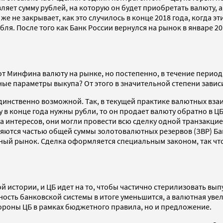
ет сумму рублей, на которую он будет приобретать валюту, а 
 не закрывает, как это случилось в конце 2018 года, когда э
ля. После того как Банк России вернулся на рынок в январе 201
от Минфина валюту на рынке, но постепенно, в течение периода 
е параметры выкупа? От этого в значительной степени зависи
я единственно возможной. Так, в текущей практике валютных в
в конце года нужны рубли, то он продает валюту обратно в ЦБ, 
интересов, они могли провести всю сделку одной транзакцией
ляются частью общей суммы золотовалютных резервов (ЗВР) Бан
ютный рынок. Сделка оформляется специальным законом, так ч
той истории, и ЦБ идет на то, чтобы частично стерилизовать 
сть банковской системы в итоге уменьшится, а валютная увел
стороны ЦБ в рамках бюджетного правила, но и предложение.