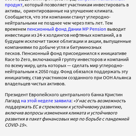
продукт
, который позволяет участникам инвестировать в
активы, ориентированные на улучшение климата.
Сообщается, что эти компании станут углеродно-
нейтральными не позднее чем через пять лет. Тем
временем
пенсионный фонд Дании MP Pension
выводит
инвестиции из 24-х холдингов нефтяных компаний, а в
будущем исключит также облигации и акции, выпущенные
компаниями по добыче угля и битуминозных
песков. Пенсионный фонд присоединился к инициативе
Race to Zero, включающей группу инвесторов и компаний
по всему миру, цель которых — сделать мир углеродно-
нейтральным к 2050 году. Фонд обязался поддержать эту
инициативу, став участником созданного при ООН Альянса
владельцев чистых активов.
Президент Европейского центрального банка Кристин
Лагард
на этой неделе заявила
:
«У нас есть возможность
поддержать ЕС в стремлении к устойчивому развитию,
включив вопросы изменения климата и устойчивого
развития в пакет финансовых мер по борьбе с пандемией
COVID-19».