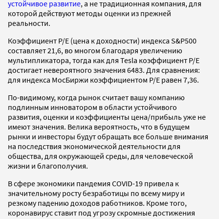
устойчивое развитие
, а не традиционная компания, для
которой действуют методы оценки из прежней
реальности.
Коэффициент P/E (цена к доходности) индекса S&P500
составляет 21,6, во многом благодаря увеличению
мультипликатора, тогда как для Tesla коэффициент P/E
достигает невероятного значения 6483. Для сравнения:
для индекса МосБиржи коэффициентом P/E равен 7,36.
По-видимому, когда рынок считает вашу компанию
подлинным инноватором в области устойчивого
развития, оценки и коэффициенты цена/прибыль уже не
имеют значения. Велика вероятность, что в будущем
рынки и инвесторы будут обращать все больше внимания
на последствия экономической деятельности для
общества, для окружающей среды, для человеческой
жизни и благополучия.
В сфере экономики пандемия COVID-19 привела к
значительному росту безработицы по всему миру и
резкому падению доходов работников. Кроме того,
коронавирус ставит под угрозу скромные достижения