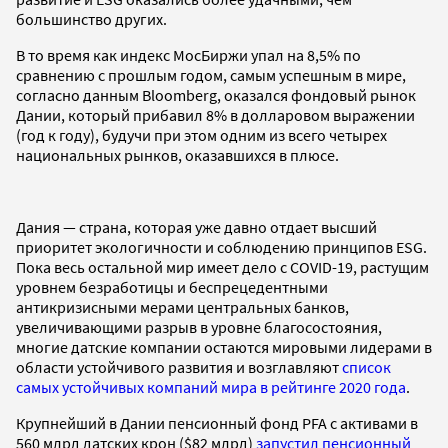
большинство других.
В то время как индекс МосБиржи упал на 8,5% по
сравнению с прошлым годом, самым успешным в мире,
согласно данным Bloomberg, оказался фондовый рынок
Дании, который прибавил 8% в долларовом выражении
(год к году), будучи при этом одним из всего четырех
национальных рынков, оказавшихся в плюсе.
Дания — страна, которая уже давно отдает высший
приоритет экологичности и соблюдению принципов ESG.
Пока весь остальной мир имеет дело с COVID-19, растущим
уровнем безработицы и беспрецедентными
антикризисными мерами центральных банков,
увеличивающими разрыв в уровне благосостояния,
многие датские компании остаются мировыми лидерами в
области устойчивого развития и возглавляют
список
самых устойчивых компаний мира в рейтинге 2020 года
.
Крупнейший в Дании пенсионный фонд PFA с активами в
560 млрд датских крон ($82 млрд)
запустил пенсионный