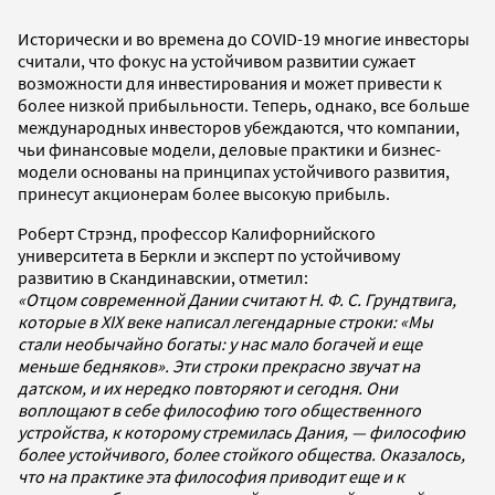
Исторически и во времена до COVID-19 многие инвесторы
считали, что фокус на устойчивом развитии сужает
возможности для инвестирования и может привести к
более низкой прибыльности. Теперь, однако, все больше
международных инвесторов убеждаются, что компании,
чьи финансовые модели, деловые практики и бизнес-
модели основаны на принципах устойчивого развития,
принесут акционерам более высокую прибыль.
Роберт Стрэнд, профессор Калифорнийского
университета в Беркли и эксперт по устойчивому
развитию в Скандинавскии, отметил:
«Отцом современной Дании считают Н. Ф. С. Грундтвига,
которые в XIX веке написал легендарные строки: «Мы
стали необычайно богаты: у нас мало богачей и еще
меньше бедняков». Эти строки прекрасно звучат на
датском, и их нередко повторяют и сегодня. Они
воплощают в себе философию того общественного
устройства, к которому стремилась Дания, — философию
более устойчивого, более стойкого общества. Оказалось,
что на практике эта философия приводит еще и к