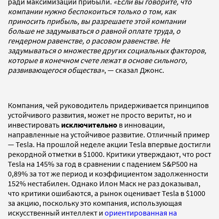
ради максимизации прибыли.
«Если вы говорите, что
компании нужно беспокоиться только о том, как
приносить прибыль, вы разрешаете этой компании
больше не задумываться о равной оплате труда, о
гендерном равенстве, о расовом равенстве. Не
задумываться о множестве других социальных факторов,
которые в конечном счете лежат в основе сильного,
развивающегося общества»
, — сказал Джонс.
Компания, чей руководитель придерживается принципов
устойчивого развития, может не просто веритьт, но и
инвестировать
исключительно
в инновации,
направленные на устойчивое развитие. Отличный пример
— Tesla. На прошлой неделе акции Tesla впервые достигли
рекордной отметки в $1000. Критики утверждают, что рост
Tesla на 145% за год в сравнении с падением S&P500 на
0,89% за тот же период и коэффициентом задолженности
152% нестабилен. Однако Илон Маск не раз доказывал,
что критики ошибаются, а рынок оценивает Tesla в $1000
за акцию, поскольку это компания, использующая
искусственный интеллект и
ориентированная на