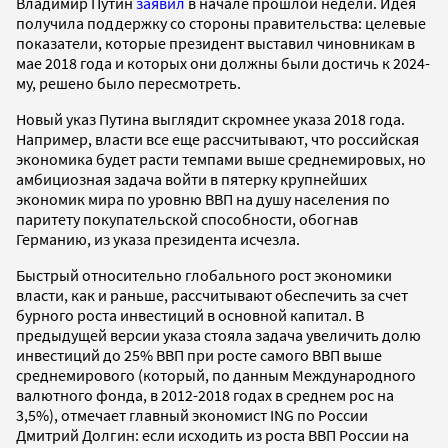
Владимир Путин
заявил
в начале прошлой недели. Идея
получила поддержку со стороны правительства: целевые
показатели, которые президент выставил чиновникам в
мае 2018 года и которых они должны были достичь к 2024-
му, решено было пересмотреть.
Новый указ Путина выглядит скромнее указа 2018 года.
Например, власти все еще рассчитывают, что российская
экономика будет расти темпами выше среднемировых, но
амбициозная задача войти в пятерку крупнейших
экономик мира по уровню ВВП на душу населения по
паритету покупательской способности, обогнав
Германию, из указа президента исчезла.
Быстрый относительно глобального рост экономики
власти, как и раньше, рассчитывают обеспечить за счет
бурного роста инвестиций в основной капитал.
В
предыдущей версии указа стояла задача увеличить долю
инвестиций до 25% ВВП при росте самого ВВП выше
среднемирового (который, по данным Международного
валютного фонда, в 2012-2018 годах в среднем рос на
3,5%), отмечает главный экономист
ING
по России
Дмитрий Долгин: если исходить из роста ВВП России на