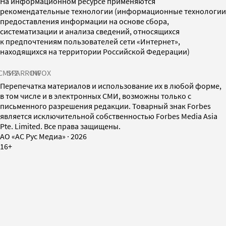
На информационном ресурсе применяются
рекомендательные технологии (информационные технологии
предоставления информации на основе сбора,
систематизации и анализа сведений, относящихся
к предпочтениям пользователей сети «Интернет»,
находящихся на территории Российской Федерации)
СМИ2
SPARROW
INFOX
Перепечатка материалов и использование их в любой форме,
в том числе и в электронных СМИ, возможны только с
письменного разрешения редакции. Товарный знак Forbes
является исключительной собственностью Forbes Media Asia
Pte. Limited. Все права защищены.
AO «АС Рус Медиа»
·
2026
16+